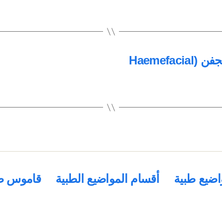
رفة العين أو تشنج العين أو نفضان الجفن (Haemefacial
اضيع طبية
أقسام المواضيع الطبية
قاموس ط