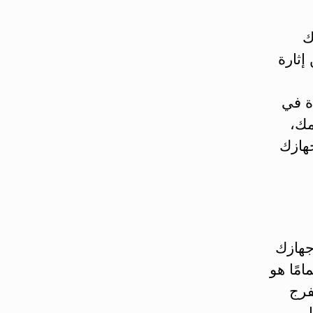
ك
إثارة
دة في
مك،
جهازك
جهازك
مًا هو
فرج