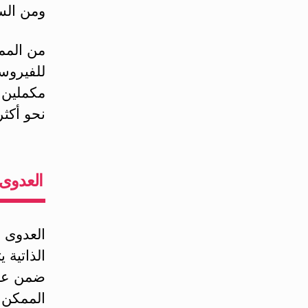
ومن الس
من المم
للفيروسا
مكملين:
نحو أكثر
العدوى الفي
العدوى ا
الذاتية 
ضمن عائ
الممكن 