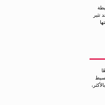
بطة
 تثير
ها
ا
بسيط
لأكثر،