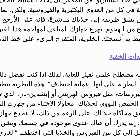
 في كل من العدوى البكتيرية والفيروسية. ولكن، بما 
 يشق طريقه إلى خلاياك مباشرةً، فإنه على الأرجح
ع من الهجوم: يهرع جهازك المناعي لمهاجمة هذا الف
ط به أنسجتك الخلوية، المتفرج البريء على خط النار
ات الخفية
نه مصطلح علمي ثقيل للغاية، لذلك إذا كنت تفضل ذل
لنظرية على أنها “عملية اختطاف”. هذه النظرية تنطب
يروسات، مثل فيروس الهربس أو إبشتاين-بار، الذي ق
حمض النووي لخلاياك، محاولًا الاختباء من جهازك ال
 محاكاة خلاياك. على الرغم من ذلك، لا ينخدع جهاز
. إنه يدرك أن هناك عدوى موجودة في جسمك ويشن ه
 إلى كل من الفيروس والخلايا التي اختطفها “الغازي