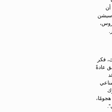
أن
 سيشن
يروس،
.
ك، فكر
ق عادةً
د
مناعي
ك
جومًا،
”.