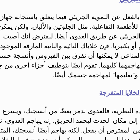
لفعل عن التمويه الجزيئي فيما يتعلق باستجابة جهاز
للأطعمة التفاعلية، مثل الجلوتين والألبان. ولكن يمكن 
 الجزيئي عن طريق العدوى أيضًا. لنفترض أنك أصبت
و بكتيريا. فإن خلاياك التائية والبائية المارقة الموجو
لمناعي لا يمكنها أن تفرق بين الفيروس وأنسجة جس
تهاجمهما كليهما. تقوم أيضًا بتوظيف أجزاء أخرى من 
و”تعليمها” لمهاجمة جسمك أيضًا.
خلايا المتفرجة
ذه النظرية، فالعدوى تدمر بعضًا من أنسجتك، ويسرع 
إلى مكان الحدث ليخمد الحريق. إنه يهاجم العدوى، تما
ن المفترض أن يفعل. لكنه يهاجم أيضًا أنسجتك، المت
ي هذا السيناريو. من الممكن أن يحدث تنشيط للخلايا