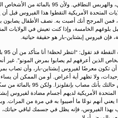
والجدري، والهربس النطاقي. ولأن 95 بالمائة من الأش
يات المتحدة الأمريكية التقطوا هذا الفيروس قبل أن ي
ن، فمن المرجح أنك أصبت به. نصف الأطفال يصابون ب
بل بلوغهم الخامسة، وإذا كنت تعيش في الولايات الم
ة، فإن فيروس إبشتاين-بار هو حقيقة حياتية.
عند هذه النقطة قد 
خاص الذين أعرفهم لم يصابوا بمرض المونو”. غير أنه
أن تكون معرضًا لفيروس إبشتاين-بار، وأن تصاب بم
حيدات، ولا تظهر أية أعراض. أو من الممكن أن يساء
تشخيص حالتك بأنك مصاب بإنفلونزا. ولكن 95 بالما
 المتحدة الأمريكية لديهم أجسام مضادة لفيروس إبشت
ا يعني أنهم نوعًا ما أصيبوا به في مرة من المرات. وب
 بهذا الفيروس، فإنه يظل في جسمك لباقي حياتك، 
ر بالمرض أو لا.