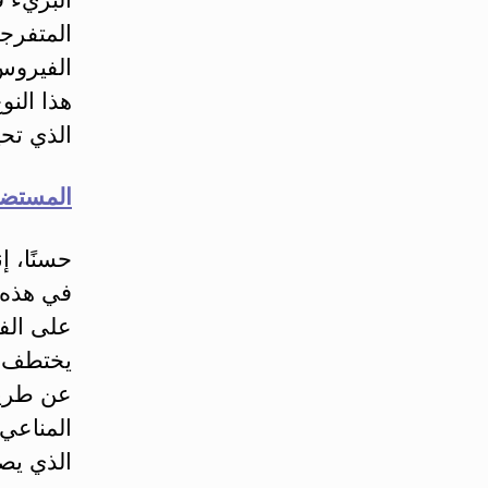
المتفرجة
الفيروس
هذا النو
الذي تحي
المستضد
حسنًا، إ
في هذه ا
على الف
يختطف ال
عن طريق
المناعي
الذي يصل