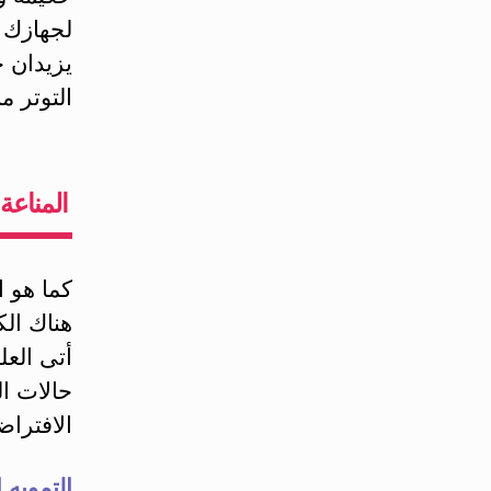
لجهازك 
يزيدان ح
التوتر م
المناعة 
كما هو ا
هناك الك
أتى العل
حالات ا
الافترا
التمويه 