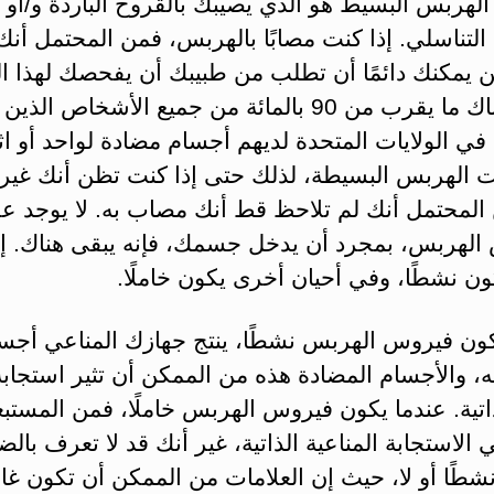
هربس البسيط هو الذي يصيبك بالقروح الباردة و/أو
لتناسلي. إذا كنت مصابًا بالهربس، فمن المحتمل أن
ن يمكنك دائمًا أن تطلب من طبيبك أن يفحصك لهذا 
إلا أن هناك ما يقرب من 90 بالمائة من جميع الأشخاص الذين
ي الولايات المتحدة لديهم أجسام مضادة لواحد أو اث
 الهربس البسيطة، لذلك حتى إذا كنت تظن أنك غي
 المحتمل أنك لم تلاحظ قط أنك مصاب به. لا يوجد عل
الهربس، بمجرد أن يدخل جسمك، فإنه يبقى هناك. إلا
يكون نشطًا، وفي أحيان أخرى يكون خاملًا.
كون فيروس الهربس نشطًا، ينتج جهازك المناعي أجسام
، والأجسام المضادة هذه من الممكن أن تثير استجابة
اتية. عندما يكون فيروس الهربس خاملًا، فمن المستبع
الاستجابة المناعية الذاتية، غير أنك قد لا تعرف بال
نشطًا أو لا، حيث إن العلامات من الممكن أن تكون غ