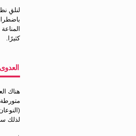
لنلقِ نظ
باضطرابا
المناعة ا
كثيرًا.
العدوى 
هناك الع
متورطة 
(النوعان
لذلك سن