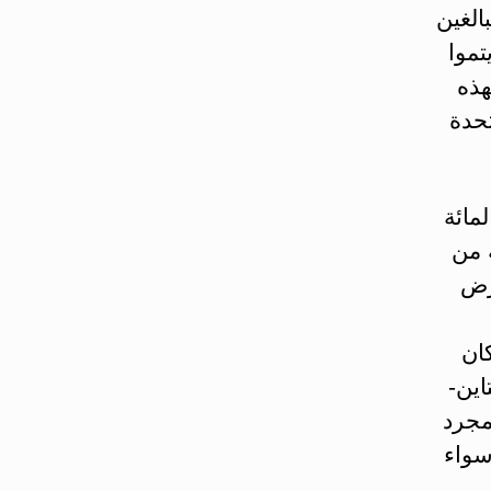
خاص البالغين
تموا
هذه
تحدة
تقول: “انتظر لحظة! أنا متأكد من أن 95 بالمائة
 من
رض
ئة من سكان
اين-
مجرد
سواء