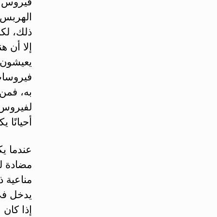
فيروس ال
الهربس ا
ذلك، لك
يعيشون ف
فيروسات
به، فمن
لفيروس 
أحيانًا 
عندما ي
مضادة له
مناعية ذ
يدخل في 
إذا كان 