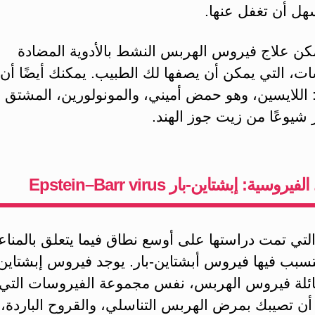
هل أن تغفل عنها.
كن علاج فيروس الهربس النشط بالأدوية المضادة
ت، التي يمكن أن يصفها لك الطبيب. يمكنك أيضًا أن ت
 اللايسين، وهو حمض أميني، والمونولورين، المشتق 
 شيوعًا من زيت جوز الهند.
روسية: إبشتاين-بار Epstein–Barr virus
لتي تمت دراستها على أوسع نطاق فيما يتعلق بالمناع
يتسبب فيها فيروس أبشتاين-بار. يوجد فيروس إبشتاين-
لة فيروس الهربس، نفس مجموعة الفيروسات التي
أن تصيبك بمرض الهربس التناسلي، والقروح الباردة،