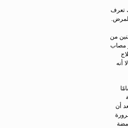
ك تعرف
المرض.
نين من
ر مصاب
اج
 أنه
ًا
د أن
ضرورة
امضة