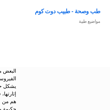
طب وصحة - طبيب دوت كوم
مواضيع طبية
البعض من
الفيروسي
يشكل حلق
إثارتها،
هم من بي
حكيمة وص