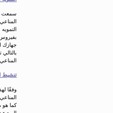
سمعت با
المناعي 
التمويه
بفيروس أ
جهازك ا
بالتالي 
المناعي 
تنشيط ال
وفقًا له
المناعي 
كما هو م
البريء ف