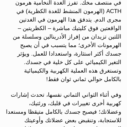
في منتصف مخك. تفرز الغدة النخامية هرمون
ACTH (الهرمون المنشط للغدة الكظرية) في
مجرى الدم. يتدفق هذا الهرمون في الغدتين
الواقعتين فوق كليتيك مباشرة – الكظريتين –
اللتين تزيدان من إفراز الأدرينالين وسلسلة من
الهرمونات الأخرى؛ مما يتسبب في أن يصبح
جسدك أكثر استثارة، واستعدادا للعمل. ويؤثر
التغير الكيميائي على كل خلية في جسدك.
وتستغرق هذه العملية الكهربية والكيميائية
بالكامل حوالي ثماني ثوان فقط!
وفي أثناء الثواني الثماني نفسها، تحدث إشارات
كهربية أخرى تغييرات في قلبك، ورئتيك،
وعضلاتك؛ فيصبح جسدك بالكامل متيقظا ومستعدا
للاستجابة، وتنقبض بعض عضلاتك وأوعيتك