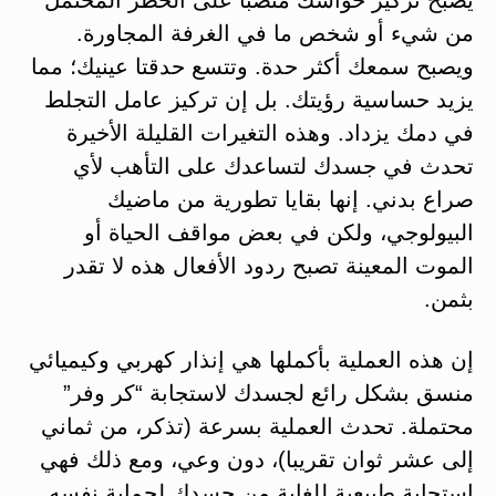
من شيء أو شخص ما في الغرفة المجاورة.
ويصبح سمعك أكثر حدة. وتتسع حدقتا عينيك؛ مما
يزيد حساسية رؤيتك. بل إن تركيز عامل التجلط
في دمك يزداد. وهذه التغيرات القليلة الأخيرة
تحدث في جسدك لتساعدك على التأهب لأي
صراع بدني. إنها بقايا تطورية من ماضيك
البيولوجي، ولكن في بعض مواقف الحياة أو
الموت المعينة تصبح ردود الأفعال هذه لا تقدر
بثمن.
إن هذه العملية بأكملها هي إنذار كهربي وكيميائي
منسق بشكل رائع لجسدك لاستجابة “كر وفر”
محتملة. تحدث العملية بسرعة (تذكر، من ثماني
إلى عشر ثوان تقريبا)، دون وعي، ومع ذلك فهي
استجابة طبيعية للغاية من جسدك لحماية نفسه