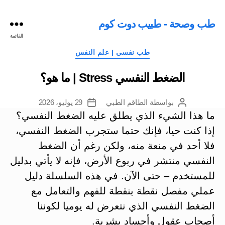
طب وصحة - طبيب دوت كوم
القائمة
التصنيفات
طب نفسي | علم النفس
الضغط النفسي Stress | ما هو؟
بواسطة
الطاقم الطبي
29 يوليو، 2026
كاتب
تاريخ
المقالة
المقالة
ما هذا الشيء الذي يطلق عليه الضغط النفسي؟
إذا كنت حيا، فإنك حتما ستجرب الضغط النفسي،
فلا أحد في منعة منه، ولكن رغم أن الضغط
النفسي منتشر في ربوع الأرض، فإنه لا يأتي بدليل
للمستخدم – حتى الآن.
في هذه السلسلة دليل
عملي مفصل نقطة بنقطة للفهم والتعامل مع
الضغط النفسي الذي نتعرض له يوميا لكوننا
أصحاب عقول وأجساد بشرية.