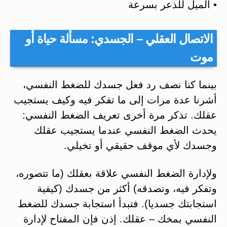
• الميل للذعر بسرعة
الاتصال العقلي – الجسدي: مسألة حياة أو
موت
بينما كنا نصف رد فعل جسدك للضغط النفسي،
أشرنا عدة مرات إلى ما تفكر فيه وكيف يستجيب
عقلك. تذكر مرة أخرى تعريف الضغط النفسي:
يحدث الضغط النفسي عندما يستجيب عقلك
وجسدك لأي موقف حقيقي أو تخيلي.
ولإدارة الضغط النفسي علاقة بعقلك (ما تتصوره،
وتفكر فيه، وتصدقه) أكثر من جسدك (كيفية
استجابتك جسديا). فتبدأ استجابة جسدك للضغط
النفسي بمخك – عقلك. إذن فإن المفتاح لإدارة