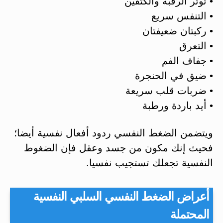
• توتر الرقبة والكتفين
• التنفس سريع
• ركبتان ضعيفتان
• التعرق
• جفاف الفم
• ضيق في الحنجرة
• ضربات قلب سريعة
• أيد باردة ورطبة
ويتضمن الضغط النفسي ردود أفعال نفسية أيضا؛
فحيث إنك مكون من جسد وعقل فإن الضغوط
النفسية تجعلك تستجيب نفسيا.
أعراض الضغط النفسي السلبي النفسية
المحتملة