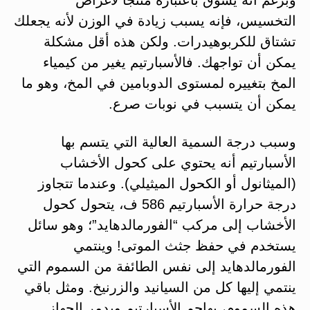
التخسيس، فإنه يسبب زيادة في الوزن لأنه يجعلك
تشتاق للكربوهيدرات. ولكن هذه أقل مشكلة
يمكن أن تواجهك. فالأسبارتيم يغير من كيمياء
المخ بتغييره لمستوى الدوبامين في المخ، وهو ما
يمكن أن يتسبب في نوبات صرع.
وسبب درجة السمية العالية التي يتسم بها
الأسبارتيم أنه يحتوي على كحول الأخشاب
(الميثانول أو الكحول الميثيلي). وعندما تتجاوز
درجة حرارة الأسبارتيم 586 ف، يتحول كحول
الأخشاب إلى مركب “الفورمالدهايد”؛ وهو سائل
يستخدم في حفظ جثث الموتى! وينتمي
الفورمالدهايد إلى نفس الطائفة من السموم التي
ينتمي إليها كل من السيانيد والزرنيخ. ومثل باقي
هذه السموم، يهاجم الأسبارتيم ويدمر الجهاز