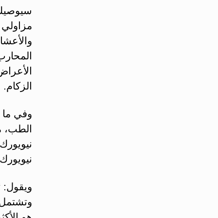
سيوصيك ا
مزاولي 
والأعشا
المحارب 
الأعراض.
الزكام.
وفي ما ي
نيويورك.
ويقول: “
وتشتمل 
هو الأكث