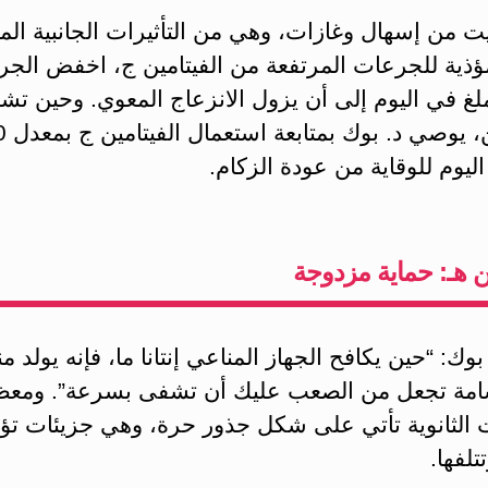
ت من إسهال وغازات، وهي من التأثيرات الجانبية الم
مؤذية للجرعات المرتفعة من الفيتامين ج، اخفض الجر
1.0 ملغ في اليوم إلى أن يزول الانزعاج المعوي. وحين تش
بالتحسن
ليوم للوقاية من عودة الزكام.
ين هـ: حماية مزدوجة
بوك: “حين يكافح الجهاز المناعي إنتانا ما، فإنه يولد م
سامة تجعل من الصعب عليك أن تشفى بسرعة”. ومعظ
ت الثانوية تأتي على شكل جذور حرة، وهي جزيئات ت
تتلفها.