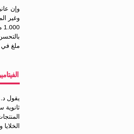
وإن عاني
وغير ال
00
ملغ في ا
الفيتام
يقول د. 
ثانوية 
المنتجا
الخلايا و