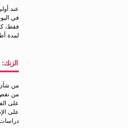
في اليوم
فقط، كما
لمدة أط
الزنك: 
من شأن 
من نقص 
على الف
على الإ
دراسات 