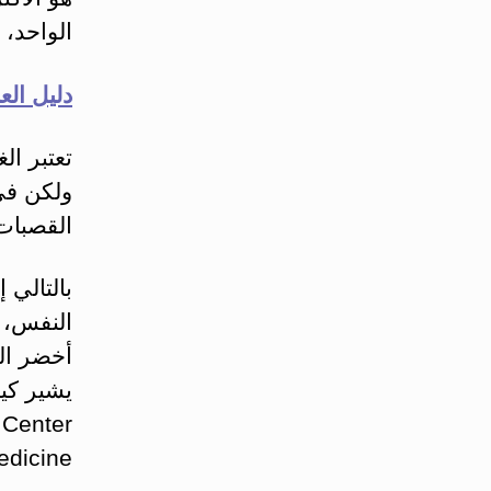
الواحد،
دليل العن
تعتبر ال
ولكن في 
القصبات 
بالتالي
النفس، أ
أخضر ال
Medicine في ألباني، ني