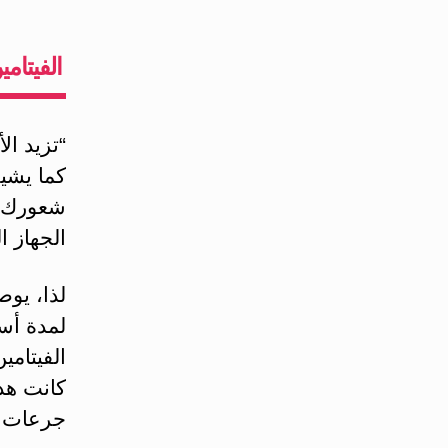
الفيتام
“تزيد ال
كما يشير
شعورك ب
الجهاز ا
لمدة أس
الفيتام
كانت هذه
جرعات م