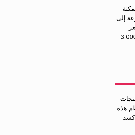
مكنة
عة إلى
عر
، يوصي د. بوك بمتابعة استعمال الفيتامين ج بمعدل 3.000
نتجات
م هذه
ؤكسد