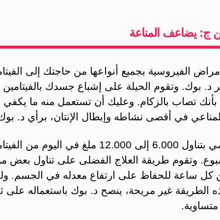
ين ج: يضاعف المناعة
أمراض الفيروسية بجميع أنواعها من حاجتك إلى الفيتام
 د. بوك. وتقوم الحيلة على إشباع جسدك بالفيتامين 
أنك تصاب بالزكام. وعليك أن تستعمل منه ما يكفي 
لمناعي في أقصى نشاطه وإبطال الإنتان، برأي د. بوك
لذا، يوصي بتناول 6.000 إلى 12.000 ملغ في اليوم من 
بوع. وتقوم طريقة العلاج الفضلى على تناول بعض م
ين كل ساعة للحفاظ على ارتفاع معدله في الجسم. ول
 الطريقة غير مريحة، ينصح د. بوك باستعماله على ث
تساوية.