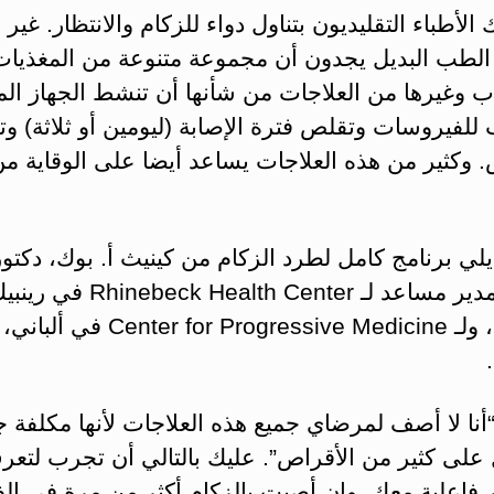
لأطباء التقليديون بتناول دواء للزكام والانتظار. غير 
الطب البديل يجدون أن مجموعة متنوعة من المغذيات
ب وغيرها من العلاجات من شأنها أن تنشط الجهاز الم
للفيروسات وتقلص فترة الإصابة (ليومين أو ثلاثة) 
 وكثير من هذه العلاجات يساعد أيضا على الوقاية م
لي برنامج كامل لطرد الزكام من كينيث أ. بوك، دكتو
الطب، مدير مساعد لـ Rhinebeck Health Center ف
نيويورك، ولـ Center for Progressive Medicine في ألباني،
أنا لا أصف لمرضاي جميع هذه العلاجات لأنها مكلفة ج
على كثير من الأقراص”. عليك بالتالي أن تجرب لتعرف
ر فاعلية معك. وإن أصبت بالزكام أكثر من مرة في ا