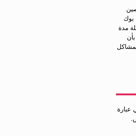
صين
 بوك
 طيلة مدة
بأن
لمشاكل
 عبارة
.