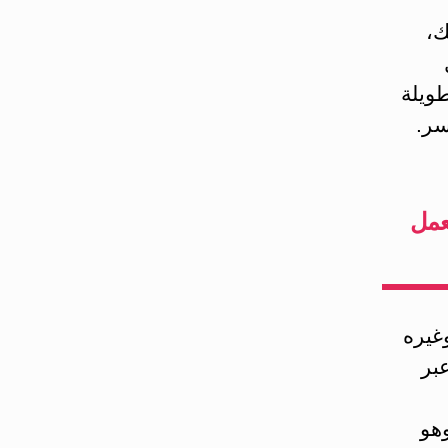
ك،
ل
ة طويلة
سر.
ech: علاج استعمل
غيره
بر
وهو