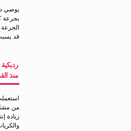
يوصي د. 
قد يسبب
منذ الق
استعملت
من مشاك
زيادة إنت
والكريات