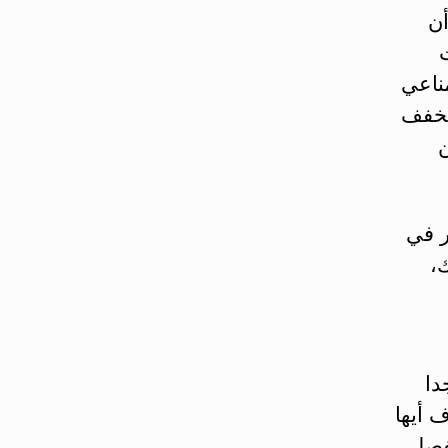
أن
ناعي
وتخفف
ن
ر في
ي رينبيك،
دا
 أيها
لفصل