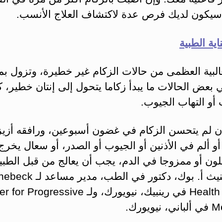
 سيكون لديك فرص عدة لاكتشاف العلاج الأنسب.
اية الطبية
غالبية العظمى من حالات الزكام غير خطيرة، وتزول بم
بعض الحالات ما يبدأ زكاما يتحول إلى إنتان خطير، ك
أو التهاب الجيوب.
 إن لم يتحسن الزكام في غضون أسبوعين، ورافقه أزي
و ألم في الأذنين أو الجيوب أو الصدر، أو سعال يخرج 
لون أو ممزوجا في الدم، يجب أن يعالج من قبل الطبي
يشير كينيث أ. بوك، دكتور في الطب، مدي
Health Center في رينبيك، نيويورك، ولـ rogressive
ويورك.