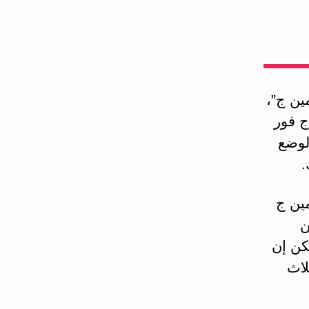
ين ج”،
ج فور
لوضع
.
الفيتامين ج
ن
كن إن
لاث