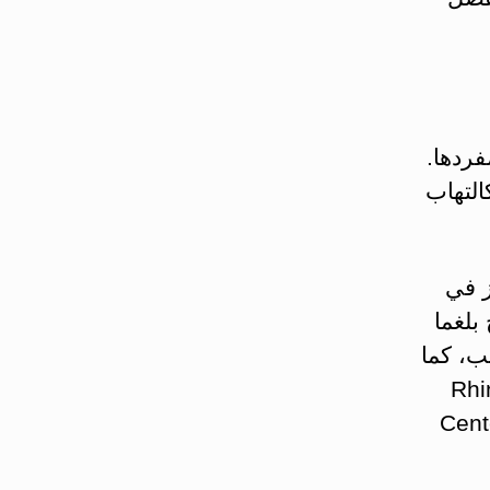
فردها.
التهاب
ز في
بلغما
ب، كما
ر مساعد لـ Rhinebeck
Center for P