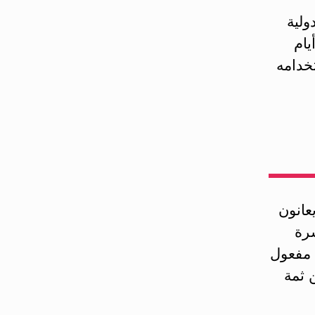
 إلى 100.000 وحدة دولية
يام
تخدامه
عانون
رة
 مفعول
 ثمة