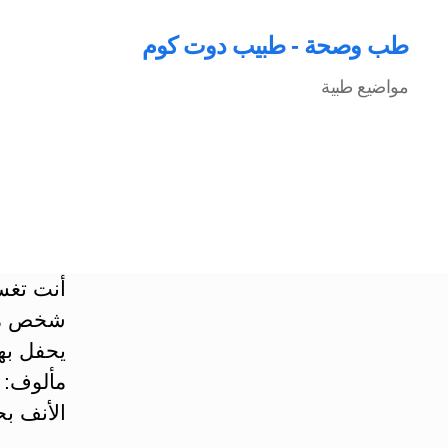
طب وصحة - طبيب دوت كوم
مواضيع طبية
أنت تغس
شخص ما.
يحفل به
مألوف: 
الأنف بح