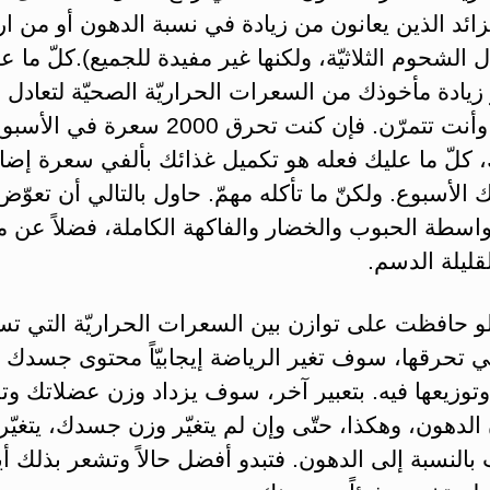
زائد الذين يعانون من زيادة في نسبة الدهون أو من ار
 الشحوم الثلاثيّة، ولكنها غير مفيدة للجميع).كلّ ما ع
زيادة مأخوذك من السعرات الحراريّة الصحيّة لتعادل م
تخسره وأنت تتمرّن. فإن كنت تحرق 2000 سعرة 
، كلّ ما عليك فعله هو تكميل غذائك بألفي سعرة إضاف
 الأسبوع. ولكنّ ما تأكله مهمّ. حاول بالتالي أن تعوّ
اسطة الحبوب والخضار والفاكهة الكاملة، فضلاً عن 
لقليلة الدسم.
و حافظت على توازن بين السعرات الحراريّة التي تس
ي تحرقها، سوف تغير الرياضة إيجابيّاً محتوى جسدك 
وتوزيعها فيه. بتعبير آخر، سوف يزداد وزن عضلاتك و
لدهون، وهكذا، حتّى وإن لم يتغيّر وزن جسدك، يتغيّر
بالنسبة إلى الدهون. فتبدو أفضل حالاً وتشعر بذلك أي