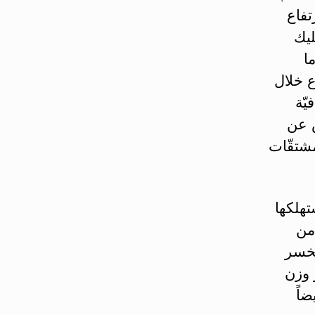
تفاع
ليك
ا
في الأسبوع خلال
يّة
ض عن
مشتقّات
تهلكها
من
تخسر
 وزن
ضاً