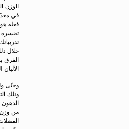
الوزن ال
في معدّل
فعله هو 
تدريباتك
خلال ذلك
الفرق بو
الألبان ا
وحتّى ول
وتلك الت
الدهون 
من وزن ا
العضلات 