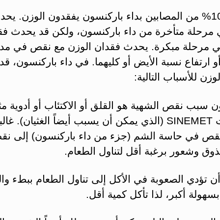
حوالى 10% من المصابين بداء باركنسون يفقدون الوزن. يح
ي مرحلة متأخرة من داء باركنسون، ولكن قد يحدث فق
ي مرحلة مبكرة. يحدث فقدان الوزن مع نقص في مد
و ارتفاع نسبة الأيض أو كليهما. في داء باركنسون، ق
وزن للأسباب التالية:
ن سبب نقص الشهية هو القلق أو الاكتئاب أو أدوية م
سينيميت SINEMET (الذي يمكن أن يسبب أيضاً الغثيان). غالبا
نقص في حاسة الشم (جزء من داء باركنسون) إلى ن
وق وشعور برغبة أقل لتناول الطعام.
ن تؤدي الصعوبة في الأكل إلى تناول الطعام ببطء وا
بسهولة أكبر، لذا تأكل كمية أقل.