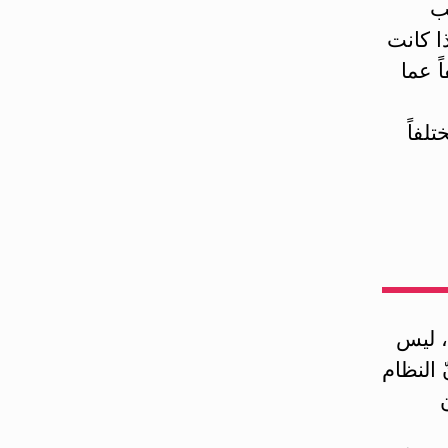
ب
ا كانت
 عما
لفاً
، ليس
 النظام