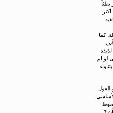
بطئاً
أكثر
فيد
ة. كما
تي
لذيذة
 لو لم
ناوله
الفول.
لأساسي
لحوظ
وفقاً لمكان زراعة الفول والجزء المستخدم من النبات. يُقدّر بأن 3