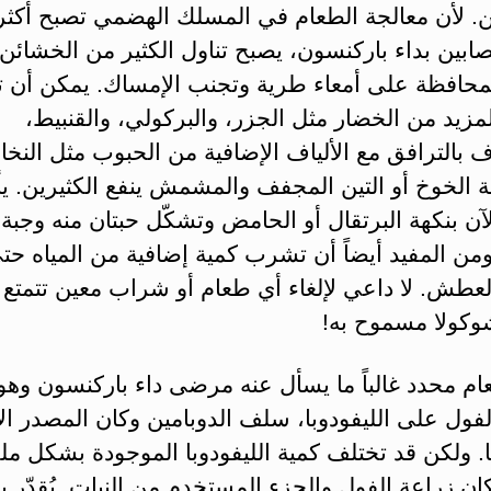
ن. لأن معالجة الطعام في المسلك الهضمي تصبح أكثر 
ابين بداء باركنسون، يصبح تناول الكثير من الخشائن 
لمحافظة على أمعاء طرية وتجنب الإمساك. يمكن أن ت
مزيد من الخضار مثل الجزر، والبركولي، والقنبيط،
 بالترافق مع الألياف الإضافية من الحبوب مثل النخال
 الخوخ أو التين المجفف والمشمش ينفع الكثيرين. يأ
آن بنكهة البرتقال أو الحامض وتشكّل حبتان منه وجبة 
من المفيد أيضاً أن تشرب كمية إضافية من المياه حتى
عطش. لا داعي لإلغاء أي طعام أو شراب معين تتمتع بت
وكولا مسموح به!
م محدد غالباً ما يسأل عنه مرضى داء باركنسون وهو 
لفول على الليفودوبا، سلف الدوبامين وكان المصدر ا
ا. ولكن قد تختلف كمية الليفودوبا الموجودة بشكل م