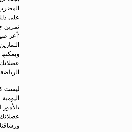
المضرب،
على ذلك 
تمرين جي
‘أعراضي
التماري
ويمكنها 
عضلاتك و
الرياضة 
ليست كل
اليومية 
بالأمور 
عضلاتك 
ورشاقتك