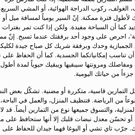
 الغولف، ركوب الدراجة الهوائية، أو المشي السريع
لأطول فترة ممكنة. إنّ السير يومياً لمسافة ميل أو أ
د كما أن السباحة مفيدة. ولكن إذا كنت تمر بفترات
ة’، احرص على وجود أحد برفقتك عندما تسبح. إنّ مم
ن الجمبازية وحدك وبرفقة شريك كل صباح جيدة لكليكم
أن تناسب إمكانياتكما الجسدية. كما أن الحفاظ على
مفاصلك ومرونتها سيبقيها ويبقيك حيوياً لمدة أطول.
جزءاً من حياتك اليومية.
 التمارين قاسية، متكررة أو مضنية. تشكّل بعض ال
نوعاً من الرياضة. فتنظيف المنزل، والعمل في الباحة، 
المنزلية، والتسوق جميعها نوع من التمارين أيضاً. قد لا
أو تحسّن معدل نبضات قلبك إلا أنها ستحافظ على م
. جرّب تاي تشي أو اليوغا فهما جيدان للحفاظ على