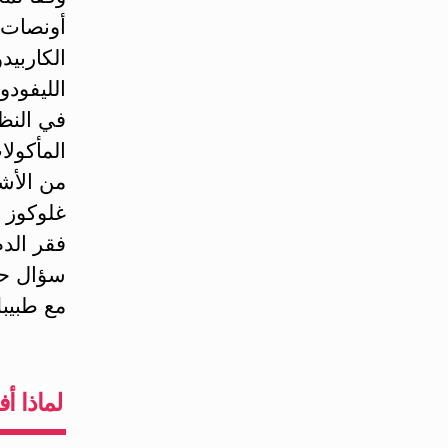
الليفودو
في النظ
المأكولا
من الأشخ
فقر الدم
سؤال حول
مع طبيب
لماذا أ