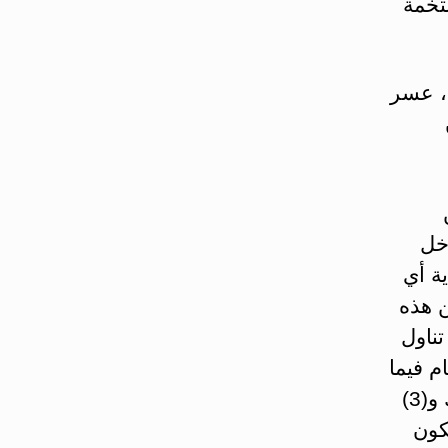
لتخمة
، عسر
خل
ة أي
 هذه
تناول
م فيما
تقوم بالتالي: (1) عدم تحريك وجنتيك، (2) عدم تحريك شفتيك و(3)
كون