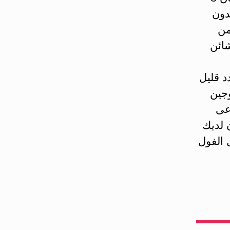
كن بدون
بالكاد يتوفر 50 ملغ من
شائن
د قليل
وجين
 تدعى
 لديك
 الفول