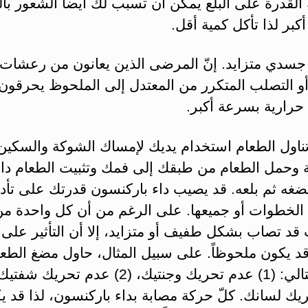
ة القدرة على البلع يمكن أن تسبب لك أيضاً الشعور با
كبر لذا تأكل كمية أقل.
جسدي متزايد. إنّ المرضى الذين يعانون من رعشات
أو التصلب المتكرر من المعتدل إلى الملحوظ يحرقون
رارية بسرعة أكبر.
ناول الطعام استخدام يديك لإمساك الشوكة والسكين
ة وحمل الطعام من طبقك إلى فمك وتثبيت الطعام دا
غه ثم بلعه. قد يصيب داء باركنسون قدرتك على تأدي
الخطوات أو جميعها. على الرغم من أن كل واحدة من
قد تصاب بشكل طفيف أو متزايد، إلا أن التأثير على 
د يكون ملحوظاً. على سبيل المثال، حاول مضغ الطعا
يك لسانك. كلّ حركة مصابة بداء باركنسون، لذا قد ي