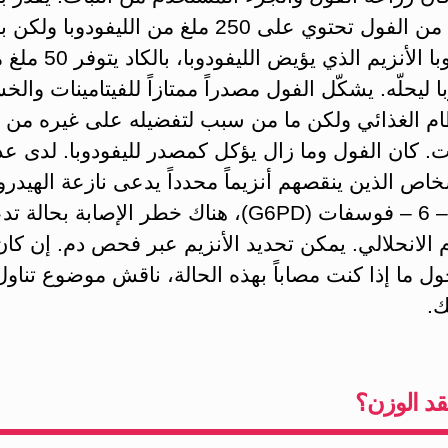
أونصات من الفول تحتوي على 250 ملغ من الليفودوبا ول
الكاربيدوبا الأنزيم الذي يؤيض الليفودوبا، 
با ليحلّه. يشكّل الفول مصدراً ممتازاً للفيتامينات والخ
ام الغذائي ولكن ما من سبب لتفضيله على غيره من
ت. كان الفول وما زال يؤكل كمصدر لليفودوبا. لدى عد
اص الذين ينقصهم أنزيماً محدداً يدعى نازعة الهيدر
غلوكوز – 6 – فوسفات (G6PD)، هناك خطر الإصابة بحالة
 الانحلالي. يمكن تحديد الأنزيم عبر فحص دم. إن كان
 ما إذا كنت مصاباً بهذه الحالة، ناقش موضوع تناول
ك.
فقد الوزن؟