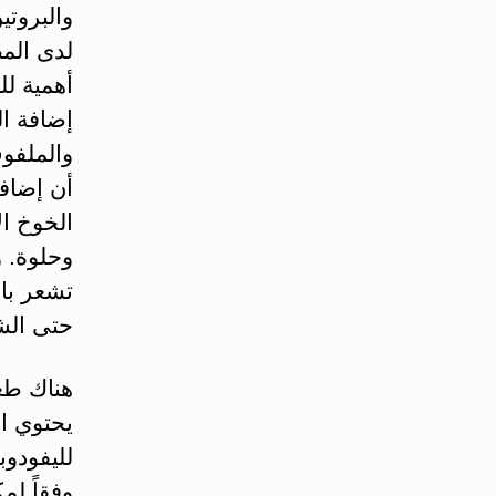
والبروتي
لدى المص
أهمية ل
إضافة ال
والملفوف
أن إضافة
الخوخ ال
وحلوة. و
تشعر بال
حتى الش
هناك طعا
يحتوي ا
لليفودوب