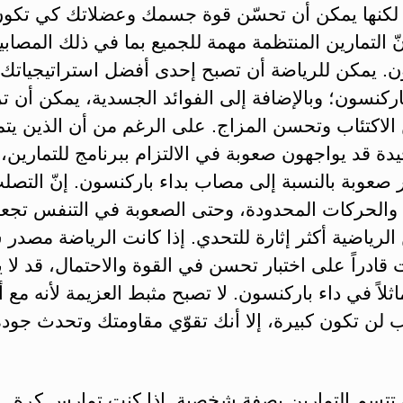
لكنها يمكن أن تحسّن قوة جسمك وعضلاتك كي تكون
نّ التمارين المنتظمة مهمة للجميع بما في ذلك المصابي
ن. يمكن للرياضة أن تصبح إحدى أفضل استراتيجياتك ل
اركنسون؛ وبالإضافة إلى الفوائد الجسدية، يمكن أن ت
 الاكتئاب وتحسن المزاج. على الرغم من أن الذين يت
ة قد يواجهون صعوبة في الالتزام ببرنامج للتمارين، إ
 صعوبة بالنسبة إلى مصاب بداء باركنسون. إنّ التصل
 والحركات المحدودة، وحتى الصعوبة في التنفس تجع
 الرياضية أكثر إثارة للتحدي. إذا كانت الرياضة مصدر 
قادراً على اختبار تحسن في القوة والاحتمال، قد لا ي
اثلاً في داء باركنسون. لا تصبح مثبط العزيمة لأنه مع أ
لن تكون كبيرة، إلا أنك تقوّي مقاومتك وتحدث جودة
تتسم التمارين بصفة شخصية. إذا كنت تمارس كرة