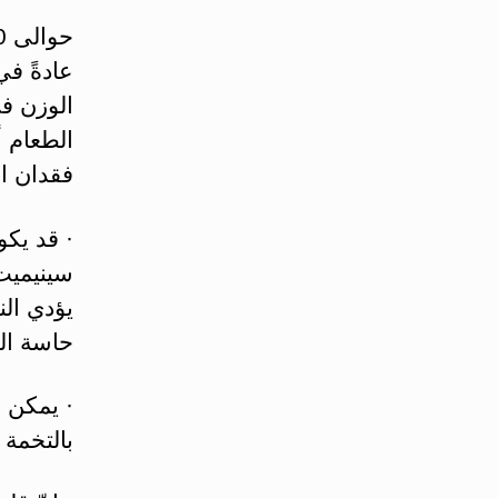
عادةً ف
الوزن ف
الطعام أ
فقدان ال
· قد يكو
يؤدي ال
حاسة الذ
· يمكن أ
بالتخمة 