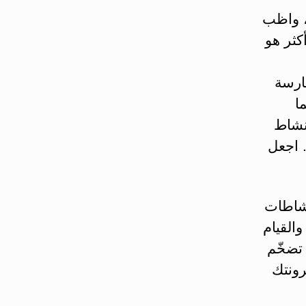
، واظب
كثر هو
ارسة
ا
 نشاط
 اجعل
نشاطات
والقيام
 تضخّم
رونتك