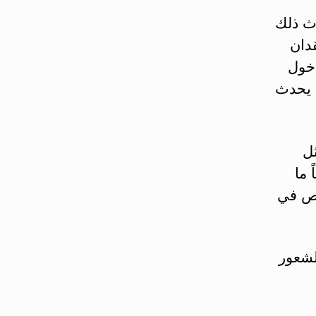
دث ذلك
دان
خول
د يحدث
ثل
ً ما
قص في
لشعور