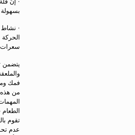
· إنّ قل
بسهولة أ
· نشاط 
الحركة 
سعرات ح
يتضمن ت
والملعق
فمك ومض
من هذه 
المهمات 
الطعام ق
عدم تحر