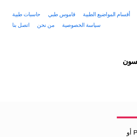
أقسام المواضيع الطبية
قاموس طبي
حاسبات طبية
سياسة الخصوصية
من نحن
اتصل بنا
نسون
لن تمنع الرياضة تطور مرض باركنسون Parkinson’s disease أو