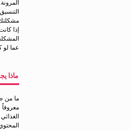
المرونة.
التنسيق
مشكلتك 
إذا كان
المشكلة 
عما لو ك
ماذا يج
ما من ط
معروفاً 
الغذائي 
المحتوي 