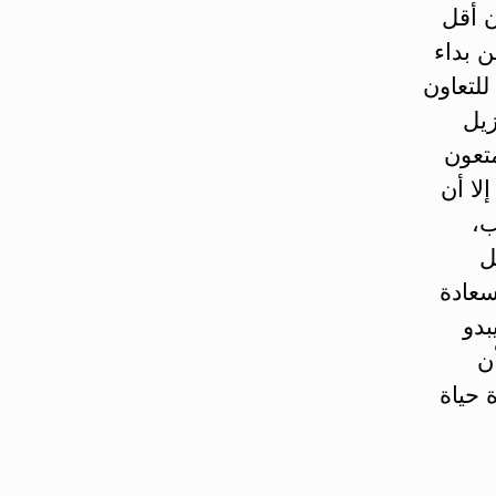
 أقل
ن بداء
لتعاون
زيل
متعون
لا أن
ب،
ل
سعادة
بدو
ن
 حياة