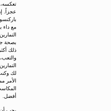
تعكسه، 
عجزاً. إ
باركنسو
مع داء ب
التمارين
بصحة جيد
ذلك أكثر
والتعب،
التمارين
لك وكنت 
الأمر مم
المكاسب 
أفضل.
يجب أن 