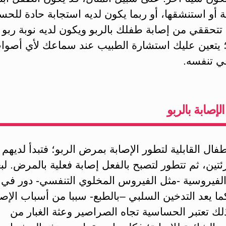
ة أو استنشقها، أو ربما يكون لديه استجابة حادة للحس
تتحققي من إصابة طفلك بالربو ويكون لديه نوبة ربو
 يتعين عليك استشارة الطبيب عند سماعك لأي أصوات
ي تنفسه.
لإصابة بالربو
فال القابلية لتطور الإصابة بمرض الربو؛ فتبدأ لديهم ا
رئتين، ثم تتطور لتصبح بالفعل إصابة فعلية بالمرض. ل
الفيروسية -مثل الفيروس المخلوي التنفسي- دور في ا
كما يعد التدخين السلبي –بالطبع- سببا من أسباب الإصا
لك تعتبر الحساسية تجاه الصراصير وعثة الغبار من