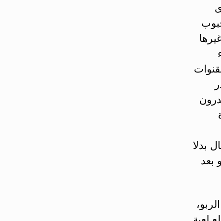
ى
حبوب
غيرها
قنوات
ر
درون
ل بدلا
 بعد
لربو،
ع لعبة