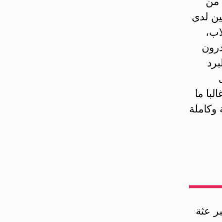
 من
ين لدى
اب،
درون
برد
با ما
 وكاملة
ر عثة