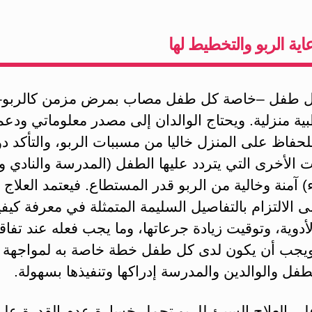
ية الربو والتخطيط لها
ل طفل –خاصة كل طفل مصاب بمرض مزمن كالربو–
ية منزلية. ويحتاج الوالدان إلى مصدر معلوماتي ودعم
لحفاظ على المنزل خاليا من مسببات الربو، والتأكد د
ات الأخرى التي يتردد عليها الطفل (المدرسة والنادي و
) آمنة وخالية من الربو قدر المستطاع. فيعتمد العلاج ا
ى الالتزام بالتفاصيل السليمة المتمثلة في معرفة كيفي
أدوية، وتوقيت زيادة جرعاتها، وما يجب فعله عند تفاق
 ويجب أن يكون لدى كل طفل خطة خاصة به لمواجهة ا
فل والوالدين والمدرسة إدراكها وتنفيذها بسهولة.
لى العلاج السيئ للربو تحمل خسارة عدم القدرة عل