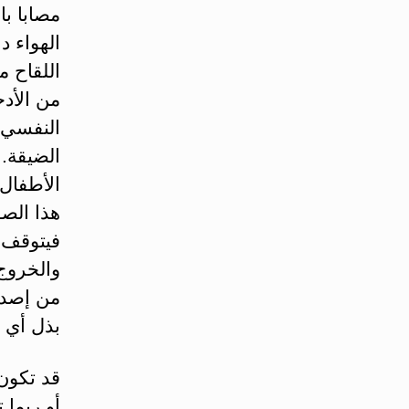
الهواء د
اللقاح مث
من الأدخ
النفسي؛
الضيقة. 
الأطفال
هذا الصو
فيتوقف ه
والخروج 
من إصدار
بذل أي 
قد تكون 
أو ربما 