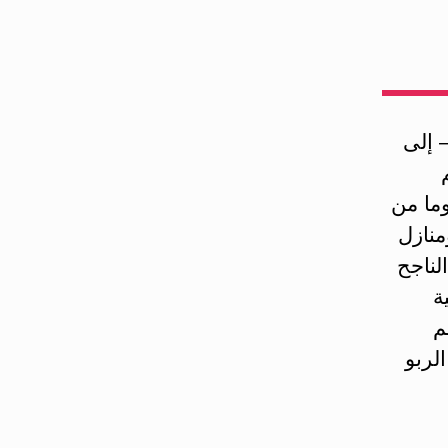
 إلى
وما من
منازل
لناجح
ة
م
لربو
ى