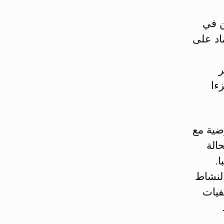
ن في
ماد على
ر
ءا
رضية مع
الة
.
النشاط
فيات