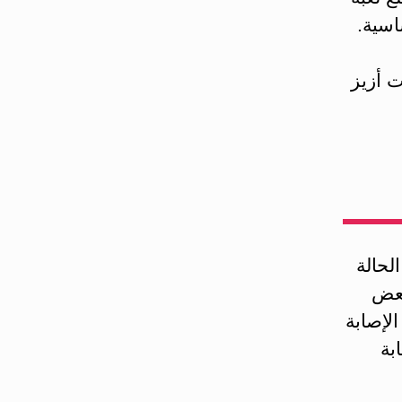
اسية.
 أزيز
لحالة
بعض
لإصابة
بة