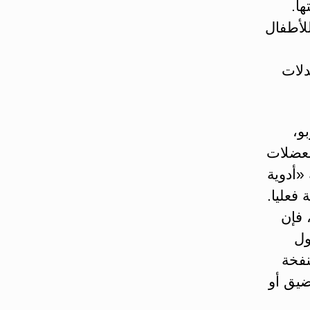
ها.
للأطفال
دلات
و،
لعضلات
«أدوية
فعليا.
 فإن
ول
نفخة
ضيق أو