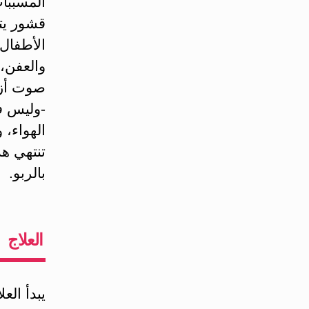
المسببا
قشور يتح
الأطفال
والعفن، 
صوت أزي
-وليس ف
الهواء، 
تنتهي هذ
بالربو.
العلاج
يبدأ الع