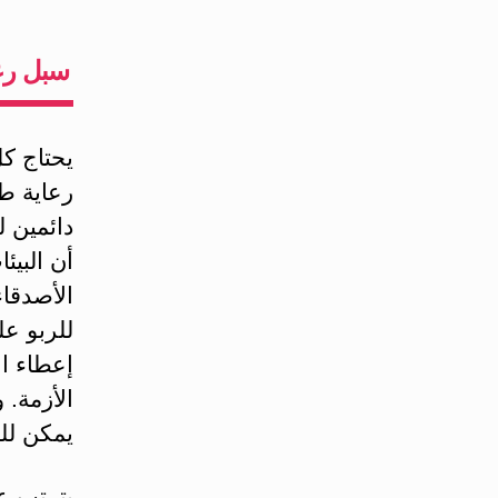
سبل رعا
يحتاج ك
رعاية طب
دائمين ل
أن البيئ
الأصدقاء
للربو عل
إعطاء ال
الأزمة.
يمكن للط
يترتب ع