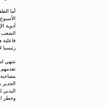
أما الطف
الأسبوع 
أدوية ال
الشعب من
فاعلية ه
رئيسيا ل
تنتهي لد
تقدمهم ف
مصاحبة ل
الجدير ب
البدني 
وخطر الإ