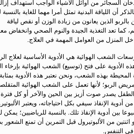
دخان السجائر من أوائل الأشياء الواجب استهداف إزالت
الذكر أن اللياقة البدنية تمثل أمرا مهما للغاية بالنسبة 
 بالربو الذين يعانون من زيادة الوزن أو نقص لياقة
 كما تعد التغذية الجيدة والنوم الصحي وانخفاض مع
اخل المنزل من العوامل المهمة في العلاج.
سعات الشعب الهوائية هي الأدوية الأساسية لعلاج الرب
ه الأدوية على فتح (توسيع) الشعب الهوائية بإرخاء ا
المحيطة بهذه الشعب، ونحن نعتبر هذه الأدوية بمثابة 
مريض الربو؛ لأنها تعمل على الشعب الهوائية المتقلصة 
الطفل يصدر صوت أزيز بين الحين والآخر أو كل فترة،
من أدوية الإنقاذ سيفي بكل احتياجاته، ويعتبر الألبوتير
يوعا بين أدوية الإنقاذ تلك. بالنسبة للرياضيين؛ يمكن ل
 اثنتين من الألبوتيرول قبل التمرين أن تمنع الشعور ب
في التنفس.