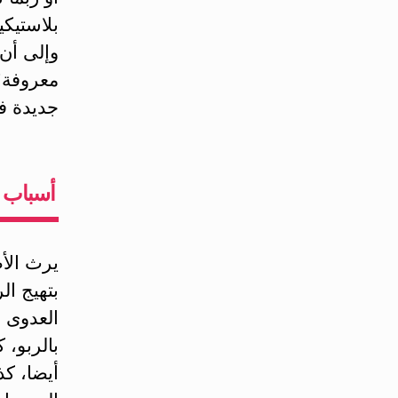
بلاستيكي
وإلى أن 
معروفة؛
جديدة ف
أسباب ا
يرث الأط
بتهيج ال
العدوى 
بالربو، 
أيضا، كذ