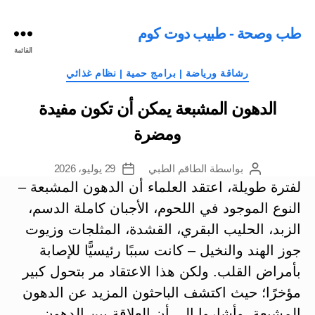
طب وصحة - طبيب دوت كوم
القائمة
التصنيفات
رشاقة ورياضة | برامج حمية | نظام غذائي
الدهون المشبعة يمكن أن تكون مفيدة
ومضرة
بواسطة
الطاقم الطبي
29 يوليو، 2026
كاتب
تاريخ
المقالة
المقالة
لفترة طويلة، اعتقد العلماء أن الدهون المشبعة –
النوع الموجود في اللحوم، الأجبان كاملة الدسم،
الزبد، الحليب البقري، القشدة، المثلجات وزيوت
جوز الهند والنخيل – كانت سببًا رئيسيًّا للإصابة
بأمراض القلب.
ولكن هذا الاعتقاد مر بتحول كبير
مؤخرًا؛ حيث اكتشف الباحثون المزيد عن الدهون
المشبعة. وأشاروا إلى أن العلاقة بين الدهون