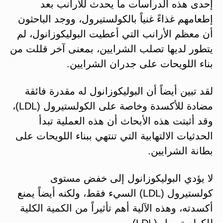
إحدى هذه الدراسات ما يحدث للأرانب بعد
إطعامهم غذاءً غنياً بالكولستيرول، ووجد الباحثون
أن معظم الأرانب التي أعطيت البوليكوزانول، لم
يتطور لديها تصلب الشرايين، بمعنى آخر قللت من
بناء اللويحات على جدران الشرايين.
لقد تبين أيضاً أن البوليكوزانول له مقدرة فائقة
مضادة للأكسدة وخاصة على الكولستيرول (LDL)،
وقد أثبتت هذه الأبحاث أن هذه العملية تبدأ
الحدثيات الالتهابية التي تنتهي ببناء اللويحات على
بطانة الشرايين.
لا يؤدي البوليكوزانول إلى خفض مستوى
كولستيرول (LDL) السيء فقط، ولكنه أيضاً يمنع
أكسدته، وهذه الآلية أهم تأثيراً من الكمية الكلية
للكولستيرول (LDL).