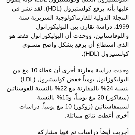
عليها بأنه يرفع كولستيرول (HDL). لقد نشر في
المجلة الدولية للفارماكولوجية السريرية سنة
1999، دراسة تقارن بين البوليكوزانول
واللوفاستاتين، ووجدت أن البوليكوزانول فقط هو
الذي استطاع أن يرفع بشكل واضح مستوى
كولستيرول (HDL).
وجدت دراسة مقارنة أخرى أن عطاء 10 مغ من
البوليكوزانول يومياً خفض كولستيرول (LDL)
بنسبة 24% بالمقارنة مع 22% بالنسبة للفوستاتين
(ميفاكور) 20 مغ يومياً، و15% بالنسبة
لسيمفاستاتين (زوكور) 10 مغ يومياً. دراسات
أخرى أعطت نتائج مماثلة.
أجريت أيضاً دراسات تم فيها مشاركة