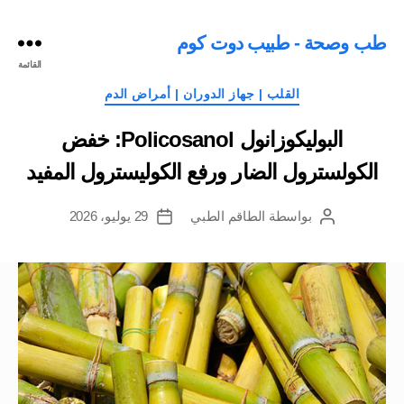
طب وصحة - طبيب دوت كوم
القائمة
التصنيفات
القلب | جهاز الدوران | أمراض الدم
البوليكوزانول Policosanol: خفض
الكولسترول الضار ورفع الكوليسترول المفيد
بواسطة
الطاقم الطبي
29 يوليو، 2026
كاتب
تاريخ
المقالة
المقالة