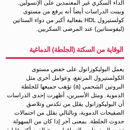
الداء السكري غير المعتمدين على الإنسولين.
وبينت الدراسات أيضاً أنه يرفع من مستوى
كولستيرول HDL بفعالية أكبر من دواء الستاتين
(ليفوستاتين) عند المرضى السكريين.
الوقاية من السكتة (الجلطة) الدماغية
يعمل البوليكوزانول على خفض مستوى
الكولستيرول المرتفع، وعوامل أخرى مثل
البروتين الشحمي (a) تؤهب جميعها للجلطة
الدموية. ومثل الأسبرين، أظهرت إحدى الدراسات
أن البوليكوزانول يقلل من تكدس وتلاصق
الصفيحات الدموية، وبالتالي يقلل من احتمالات
حدوث الجلطة. بمعنى آخر إذا كان من السهولة
تجمع الصفيحات والتصاقها، يصبح الفرد أكثر قابلية