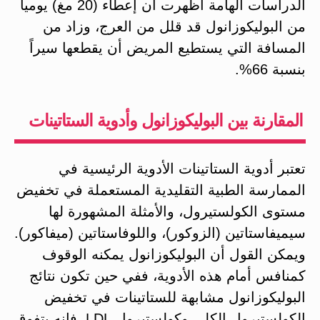
الدراسات الهامة أظهرت أن إعطاء (20 مغ) يومياً
من البوليكوزانول قد قلل من العرج، وزاد من
المسافة التي يستطيع المريض أن يقطعها سيراً
بنسبة 66%.
المقارنة بين البوليكوزانول وأدوية الستاتينات
تعتبر أدوية الستاتينات الأدوية الرئيسية في
الممارسة الطبية التقليدية المستعملة في تخفيض
مستوى الكولستيرول، والأمثلة المشهورة لها
سيميفاستاتين (الزوكور)، واللوفاستاتين (ميفاكور).
ويمكن القول أن البوليكوزانول يمكنه الوقوف
كمنافس أمام هذه الأدوية، ففي حين تكون نتائج
البوليكوزانول مشابهة للستاتينات في تخفيض
الكولستيرول الكلي وكولستيرول LDL، فإنه يتفوق