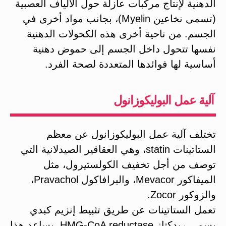
الدهنية لإنتاج مركبات عازلة حول الألياف العصبية
(تسمى نخاعين Myelin)، بجانب مواد أخرى في
الجسم. من ناحية أخرى هذه الكحولات الدهنية
نفسها تتحول داخل الجسم إلى حموض دهنية
أساسية لها فوائدها المتعددة لصحة الفرد.
آلية عمل البوليكوزانول
تختلف آلية عمل البوليكوزانول عن معظم
الستاتينات statin، وهي العقاقير الصيدلانية التي
توصف من أجل تخفيف الكولستيرول، مثل
الميفاكور Mevacor، والبرافاكول Pravachol،
والزوكور Zocor.
تعمل الستاتينات عن طريق تثبيط إنزيم كبدي
يسمى ريدكتاز HMG-CoA reductase. يساعد هذا