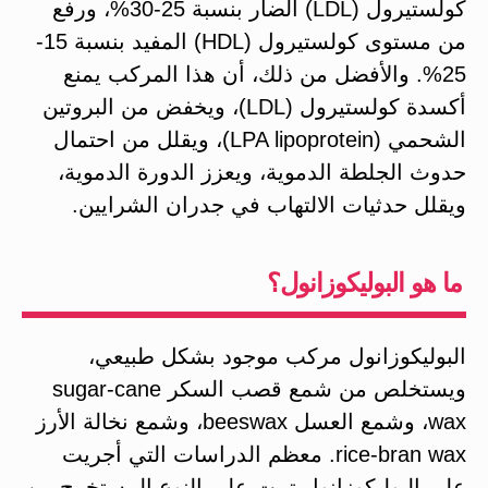
كولستيرول (LDL) الضار بنسبة 25-30%، ورفع
من مستوى كولستيرول (HDL) المفيد بنسبة 15-
25%. والأفضل من ذلك، أن هذا المركب يمنع
أكسدة كولستيرول (LDL)، ويخفض من البروتين
الشحمي (LPA lipoprotein)، ويقلل من احتمال
حدوث الجلطة الدموية، ويعزز الدورة الدموية،
ويقلل حدثيات الالتهاب في جدران الشرايين.
ما هو البوليكوزانول؟
البوليكوزانول مركب موجود بشكل طبيعي،
ويستخلص من شمع قصب السكر sugar-cane
wax، وشمع العسل beeswax، وشمع نخالة الأرز
rice-bran wax. معظم الدراسات التي أجريت
على البوليكوزانول تمت على النوع المستخرج من