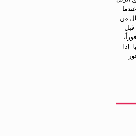
عندما
ال من
 قبل
راً،
 إذا
ور