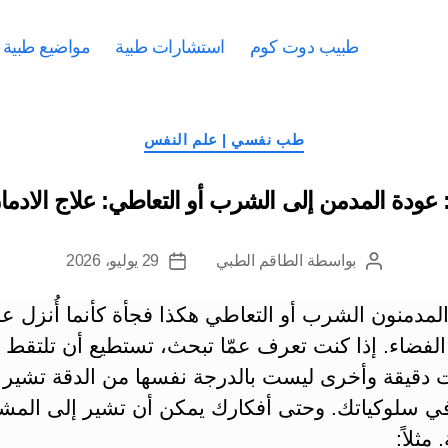
طبيب دوت كوم
استشارات طبية
مواضيع طبية
التصنيفات
طب نفسي | علم النفس
 عودة المدمن إلى الشرب أو التعاطي: علاج الادمان 
بواسطة
الطاقم الطبي
29 يوليو، 2026
كاتب
تاريخ
المقالة
المقالة
 المدمنون الشرب أو التعاطي هكذا فجأة كأنما أُنزل عل
لفضاء. إذا كنت تعرف عمّا تبحث، تستطيع أن تلتقط
دقيقة وأخرى ليست بالدرجة نفسها من الدقة تشير 
ي سلوكياتك. وحتى أفكارك يمكن أن تشير إلى المش
مثلاً: