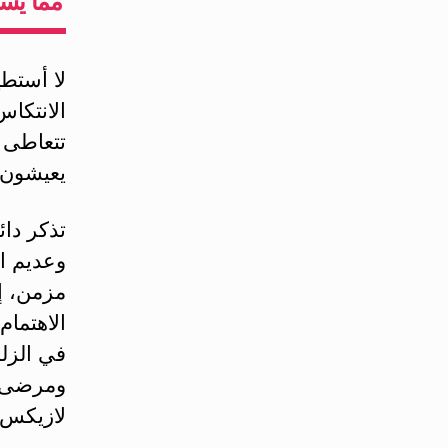
مما يس
لا أستطيع
الانتكا
تتعاطى 
يعيشون 
تذكر دائ
وعديم ا
مزمن، إ
الاهتمام
في الزلل
ومرضى ض
لازيكس و