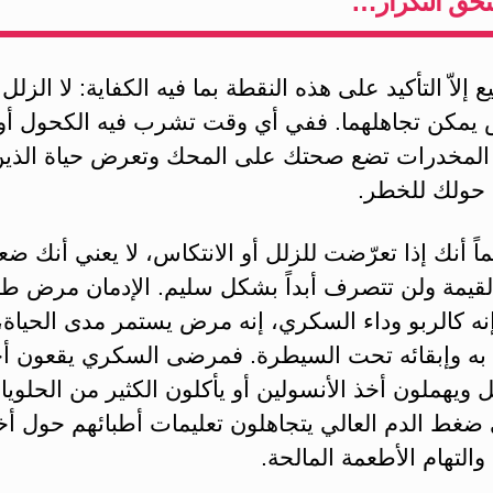
تحق التكرار…
 إلاّ التأكيد على هذه النقطة بما فيه الكفاية: لا الزلل 
س يمكن تجاهلهما. ففي أي وقت تشرب فيه الكحول أو
المخدرات تضع صحتك على المحك وتعرض حياة الذي
حولك للخطر.
ماً أنك إذا تعرّضت للزلل أو الانتكاس، لا يعني أنك ض
لقيمة ولن تتصرف أبداً بشكل سليم. الإدمان مرض ط
نه كالربو وداء السكري، إنه مرض يستمر مدى الحياة
 به وإبقائه تحت السيطرة. فمرضى السكري يقعون أحيا
 ويهملون أخذ الأنسولين أو يأكلون الكثير من الحلويا
غط الدم العالي يتجاهلون تعليمات أطبائهم حول أخ
التهام الأطعمة المالحة.