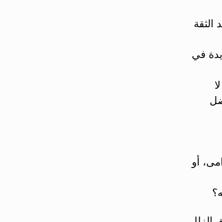
الثقة
يدة في
ا
ضل
مى، أو
ه؟
 الزلل