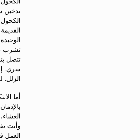
الكحول 
تدخين س
الكحول أ
القديمة
الوحيدة
تشرب حت
تتصل بتا
سري. إن
الزلل. ل
أما الان
بالإدمان
العشاء،
وأنت تف
العمل ف