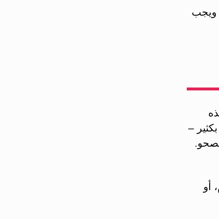
، ويجب
ذه
بكثير –
لصحو.
 أو