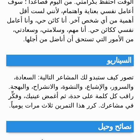
الوقت أحتفظ بكرامتي. من اليوم فصاعداً ؛ سوف
أعامل نفسي بعناية واهتمام، لأنني لست أقل
أهمية من أي شخص آخر. أنا كائن حي، وأنا أعامل
نفسي ككائن حي. أنا مهم، وسلامتي، وسعادتي،
من الأمور التي تستحق أن أناضل من أجلها.
السيناريو
تصور كيف ستبدو لك المشاعر التالية: السعادة،
والسرور، والإشباع، والنشوة، والانشراح، والبهجة.
راقب كل كلمة على حدة، ثم أغمض عينيك، وفكِّر
في مشاعرك. كرر هذا التمرين ثلاث مرات يومياً.
نصائح وحيل