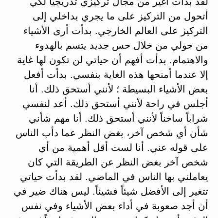
لقد بدأت أغير من مجال تركيزي تدريجياً لكي
أتحول من التركيز على ما يجري بداخلي إلى
التركيز على العالم الخارجي. بدأت أرى الأشياء
من حولي من خلال حس جديد يتسم بالهدوء
والاهتمام. بدأت أفهم أن حياتي لن تكون لها غاية
إلا عندما أمنحها هذه الغاية بنفسي. بدأت أفعل
بعض الأشياء البسيطة ؛ لأنني أستحق ذلك. أنا
أجلس في راحة لأنني أستحق ذلك. أعد لنفسي
شراباً ساخناً لأنني أستحق ذلك. أنا مهم شأني
شأن أي شخص آخر، بغض النظر عما دأب الناس
على قوله عني. أنا لست أقل أهمية من أي
شخص آخر بغض النظر عن الطريقة التي كان
يعاملني بها الناس في الماضي. لقد بدأت حياتي
تتغير إلى الأفضل شيئاً فشيئاً. ليس هناك ضير في
أن أجد صعوبة في أداء بعض الأشياء وفي نفس