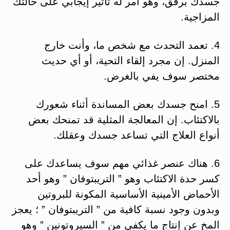
جسدك برفق، وهو أمر له تأثير إيجابي على حالتك
المزاجية.
4. تعمد التحدث مع شخص ما، وأنت خارج
المنزل. إن مجرد إلقاء التحية، أو أي حديث
مختصر سوف يفي بالغرض.
5. امنح جسدك بعض المساندة أثناء شعورك
بالاكتئاب. إن المعالجة المثلية قد تمنحك بعض
أنواع العلاج التي تساعد جسدك وعقلك.
6. هناك عنصر غذائي مهم سوف يساعدك على
كسر حدة الاكتئاب وهو ” التريبتوفان ” وهو أحد
الأحماض الأمينية الأساسية المكونة للبروتين
وبدون وجود نسبة كافية من ” التريبتوفان ” ؛ يعجز
المخ عن إنتاج ما يكفى من ” السيروتونين ” وهو