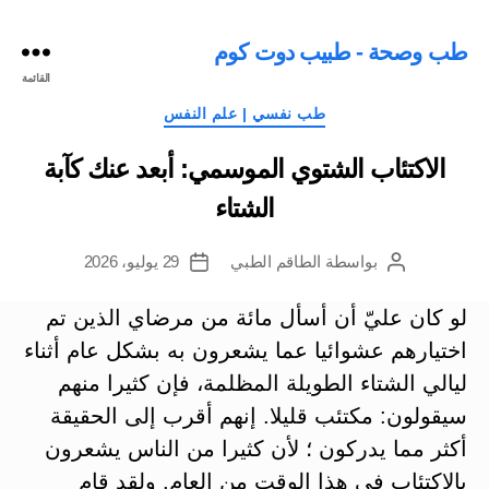
طب وصحة - طبيب دوت كوم
القائمة
التصنيفات
طب نفسي | علم النفس
الاكتئاب الشتوي الموسمي: أبعد عنك كآبة
الشتاء
بواسطة
الطاقم الطبي
29 يوليو، 2026
كاتب
تاريخ
المقالة
المقالة
لو كان عليّ أن أسأل مائة من مرضاي الذين تم
اختيارهم عشوائيا عما يشعرون به بشكل عام أثناء
ليالي الشتاء الطويلة المظلمة، فإن كثيرا منهم
سيقولون: مكتئب قليلا. إنهم أقرب إلى الحقيقة
أكثر مما يدركون ؛ لأن كثيرا من الناس يشعرون
بالاكتئاب في هذا الوقت من العام. ولقد قام