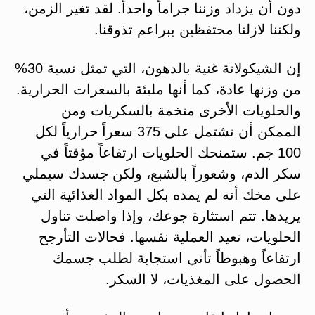
دون أن يزداد وزننا جراماً واحداً. لقد تغير الزمن،
ولكننا لازلنا محتفظين ببراعم تذوقنا.
إن الشيكولاتة غنية بالدهون، التي تمثل نسبة 30%
من وزنها عادة، كما أنها مليئة بالسعرات الحرارية.
والحلويات الأخرى متخمة بالسكريات ومن
الممكن أن تشتمل على 375 سعراً حرارياً لكل
100 جم. ستمنحك الحلويات ارتفاعاً مؤقتاً في
سكر الدم، وشعوراً بالشبع، ولكن جسدك سيملي
على مخك أنه لم يمده بكل المواد الغذائية التي
يريدها. تتم استثارة جوعك، وإذا واصلت تناول
الحلويات، تعيد العملية نفسها. فحالات التأرجح
ارتفاعاً وهبوطاً تأتي استجابة لطلب جسمك
الحصول على المغذيات، لا السكر.