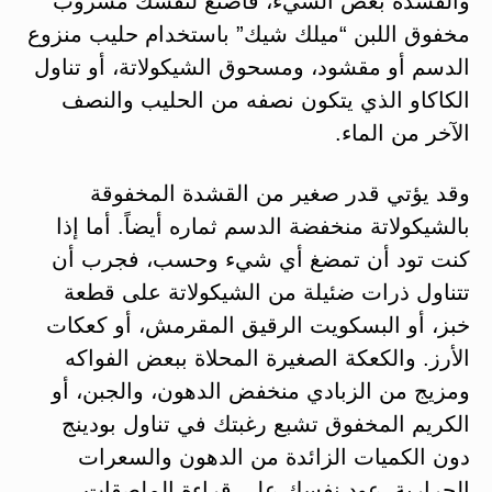
والقشدة بعض الشيء، فاصنع لنفسك مشروب
مخفوق اللبن “ميلك شيك” باستخدام حليب منزوع
الدسم أو مقشود، ومسحوق الشيكولاتة، أو تناول
الكاكاو الذي يتكون نصفه من الحليب والنصف
الآخر من الماء.
وقد يؤتي قدر صغير من القشدة المخفوقة
بالشيكولاتة منخفضة الدسم ثماره أيضاً. أما إذا
كنت تود أن تمضغ أي شيء وحسب، فجرب أن
تتناول ذرات ضئيلة من الشيكولاتة على قطعة
خبز، أو البسكويت الرقيق المقرمش، أو كعكات
الأرز. والكعكة الصغيرة المحلاة ببعض الفواكه
ومزيج من الزبادي منخفض الدهون، والجبن، أو
الكريم المخفوق تشبع رغبتك في تناول بودينج
دون الكميات الزائدة من الدهون والسعرات
الحرارية. عود نفسك على قراءة الملصقات