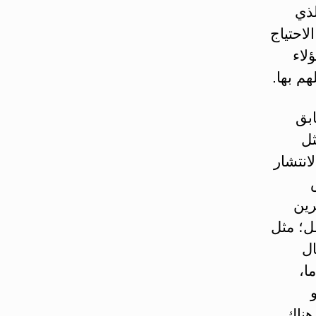
ذي
احتياج
لاء
هم بها.
بق
ثل
انتشار
رين
ل؛ مثل
ال
ا،
هناك