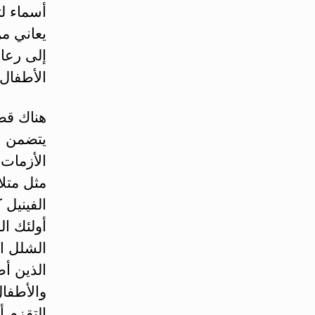
أسماء ل
يعاني م
إلى رعاي
الأطفال 
هناك قط
يتضمن ال
الأزمات 
مثل متلا
الفينيل 
أولئك ال
الشلل ال
الذين أص
والأطفا
التقزم 