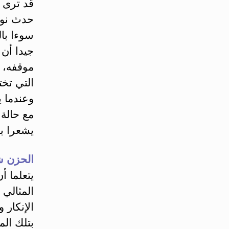
قد ترى ا
حدث نوعا
سوءا با
جيدا أن 
موقفه، 
التي تخت
وعندما ي
مع حالة 
يشعرا بأ
الحزن ش
يتعلما أ
المثالي
الإنكار 
بتلك الم