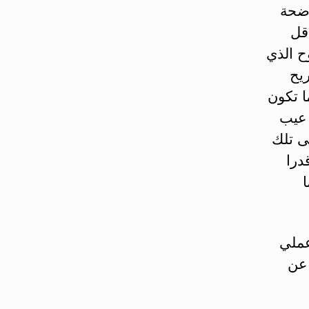
اضحة
أقل
ح الذي
ريح
ا تكون
 عيب
ى تلك
درا
عملي
 عن