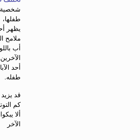
شخصية ت
طفلها، ب
يظهر أحد
ملامح ال
أب باللو
الآخرين 
أحد الآب
طفله.
قد يزيد
كم التوت
ألا يبكو
الآخر