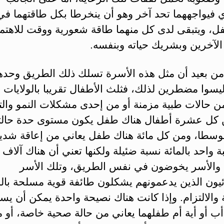
 فيواجههما تحد آخر وهو أن ينخرطا بكل طاقتهما في
فل، ويتبقى لدى كل منهما طاقة شعورية ووقت للاهتم
الآخرين وبشريك حياته وبنفسه.
 من بعيد أن مثل هذه الأسرة تسلك ذلك الطريق وحدها
يسوا مضطرين لذلك، فثلث الأطفال تقريبا بالولايات 
من حالات طبية مزمنة أو من إحدى مشكلات النمو والت
 كل عشرة أطفال هناك طفل يكون مستوى حدة حالت
توسطا، ومن كل مائة هناك طفل يعاني من إعاقة شديد
ة واحد بالمائة نسبة ضئيلة ولكنها تعني أن هناك آلاف
 والأسر يخوضون في نفس الطريق، وتلك الأسر
ئيون الذين يدعمونهم يشكلون طائفة قوية مسلحة بال
والالتزام. وإذا كانت هناك نصيحة واحدة يمكن أن يست
أب أو أية أم طفلهما يعاني من حالة صحية خاصة، أو 