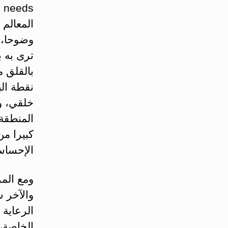
s
المعالم 
وضوحا، 
ترى به ب
بالقلق م
نقطة الب
خلقي، ول
المنطقة 
كبيرا م
الإحساس
ومع الم
والآخر 
الرعاية 
الخاصة،