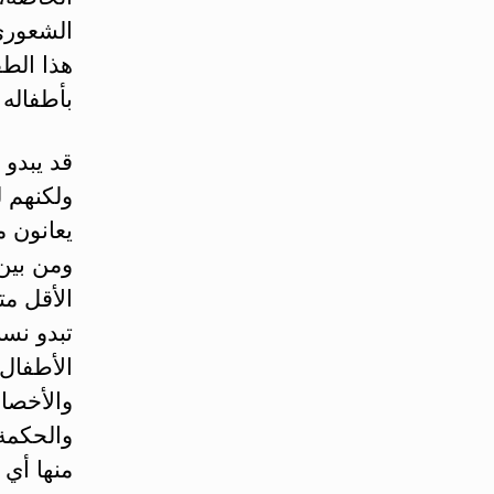
الشعوري
هذا الط
بأطفاله 
قد يبدو
ولكنهم ل
يعانون 
ومن بين
الأقل م
تبدو نسب
الأطفال
والأخصا
والحكمة 
منها أي 