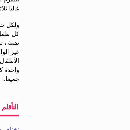
غالبا ثل
ولكل حال
كل طفل 
ضعف تمي
غير الوا
الأطفال
واحدة كب
جميعا.
التأقلم
تختلف ط