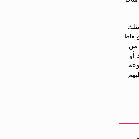
متلك
ونقاط
 من
 أو
وعة
يهم
ت