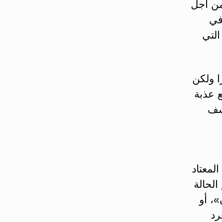
من أجل
في
التي
ا ولكن
 عذبة
شف
لمعتاد
لحالة
، أو
رد