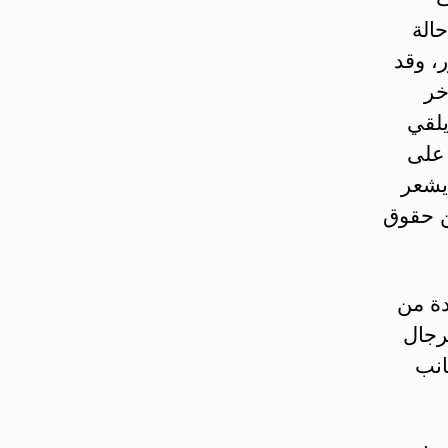
الة
، وقد
خر
يلقي
 على
 يشعر
عن حقوق
دة من
لرجال
انب