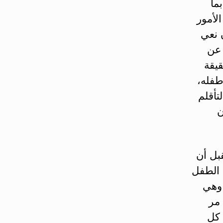
ما
لأمور
 نعي
 عن
يقة
طفله،
تأقلم
ن
بل أن
ى الطفل
 وهي
 مر
 كل