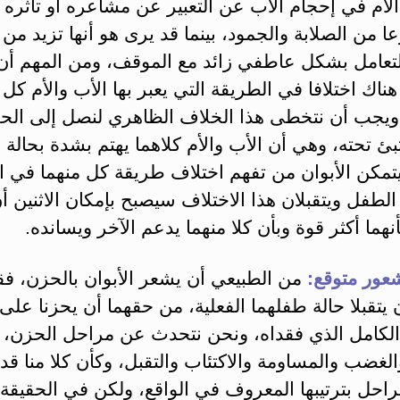
لأم في إحجام الأب عن التعبير عن مشاعره أو تأثره ب
 من الصلابة والجمود، بينما قد يرى هو أنها تزيد من ا
لتعامل بشكل عاطفي زائد مع الموقف، ومن المهم أن
هناك اختلافا في الطريقة التي يعبر بها الأب والأم كل
ويجب أن نتخطى هذا الخلاف الظاهري لنصل إلى الحق
بئ تحته، وهي أن الأب والأم كلاهما يهتم بشدة بحالة 
تمكن الأبوان من تفهم اختلاف طريقة كل منهما في ال
الطفل ويتقبلان هذا الاختلاف سيصبح بإمكان الاثنين أ
نهما أكثر قوة وبأن كلا منهما يدعم الآخر ويسانده.
عور متوقع:
من الطبيعي أن يشعر الأبوان بالحزن، فق
ن يتقبلا حالة طفلهما الفعلية، من حقهما أن يحزنا عل
 الكامل الذي فقداه، ونحن نتحدث عن مراحل الحزن،
والغضب والمساومة والاكتئاب والتقبل، وكأن كلا منا قد
راحل بترتيبها المعروف في الواقع، ولكن في الحقيقة