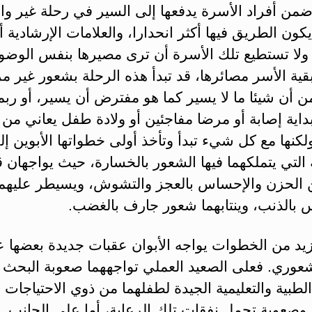
need ضمن أفراد الأسرة يدفعها إلى السير في رحلة غير و
يكون الطريق فيها أكثر انحدارا، والعلامات الإرشادية 
ولا تستطيع تلك الأسرة أن ترى مصيرها بنفس الوضو
قية الأسر مصائرها، قد تبدأ هذه الرحلة بشعور غير م
ن أن شيئا ما لا يسير كما هو مفترض أن يسير، أو ربم
داية إصابة أو مرضا مفاجئين أو ولادة طفل يعاني من
كنها مع كل شيء تبدأ وتأخذ أولى خطواتها الأبوين إل
التي يتملكهما فيها الشعور بالخسارة، حيث يواجهان ق
ن الحزن والإحساس بالعجز والتشوش، ويسيطر عليهما
 بالذنب، وينتابهما شعور جارف بالغضب.
زيد من الخطوات يواجه الأبوان عقبات جديدة بعضها 
شعوري. فعلى الصعيد العملي تواجههما صعوبة البحث
الطبية والتعليمية الجيدة لطفلهما من ذوي الاحتياجات
 وصعوبة تحمل نفقات تلك الرعاية، أما على الجانب