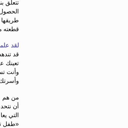
تتعلق بن
الحصول 
طريقها و
قطعته م
لقد علمن
قد تنده
تعينك ع
وأنت تس
وأسرتك.
من هم ال
أن نتحد
التي يعا
«طفل تو