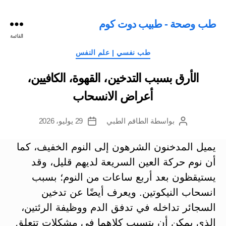
طب وصحة - طبيب دوت كوم
القائمة
التصنيفات
طب نفسي | علم النفس
الأرق بسبب التدخين، القهوة، الكافيين،
أعراض الانسحاب
بواسطة
الطاقم الطبي
29 يوليو، 2026
كاتب
تاريخ
المقالة
المقالة
يميل المدخنون الشرهون إلى النوم الخفيف، كما
أن نوم حركة العين السريعة لديهم قليل، وقد
يستيقظون بعد أربع ساعات من النوم؛ بسبب
انسحاب النيكوتين. ويعرف أيضًا عن تدخين
السجائر تداخله في تدفق الدم ووظيفة الرئتين،
الذي يمكن أن يتسبب كلاهما في مشكلات تتعلق