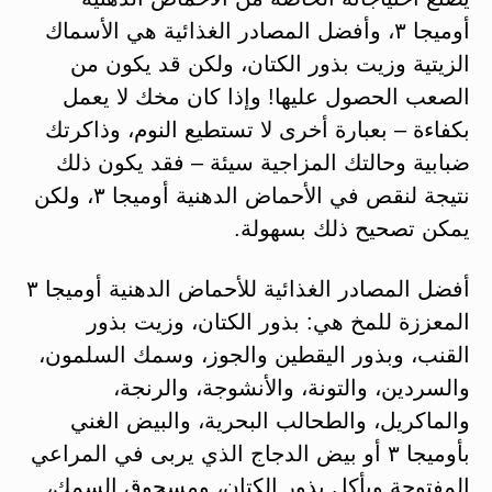
أوميجا ٣، وأفضل المصادر الغذائية هي الأسماك
الزيتية وزيت بذور الكتان، ولكن قد يكون من
الصعب الحصول عليها! وإذا كان مخك لا يعمل
بكفاءة – بعبارة أخرى لا تستطيع النوم، وذاكرتك
ضبابية وحالتك المزاجية سيئة – فقد يكون ذلك
نتيجة لنقص في الأحماض الدهنية أوميجا ٣، ولكن
يمكن تصحيح ذلك بسهولة.
أفضل المصادر الغذائية للأحماض الدهنية أوميجا ٣
المعززة للمخ هي: بذور الكتان، وزيت بذور
القنب، وبذور اليقطين والجوز، وسمك السلمون،
والسردين، والتونة، والأنشوجة، والرنجة،
والماكريل، والطحالب البحرية، والبيض الغني
بأوميجا ٣ أو بيض الدجاج الذي يربى في المراعي
المفتوحة ويأكل بذور الكتان، ومسحوق السمك،