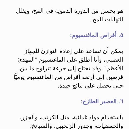
هو يحسن من الدورة الدموية في المخ، ويقلل
التهابات المخ.
٥. أقراص الماغنسيوم:
يمكن أن تساعد على إعادة التوازن للجهاز
العصبي، وأنا أطلق على الماغنسيوم “المهدئ
الأعظم”. وقد تحتاج إلى جرعة تتراوح ما بين
قرصين إلى أربعة أقراص من الماغنسيوم يوميًّا
حتى تحصل على نتائج جيدة.
٦. العصير الطازج:
باستخدام مواد غذائية، مثل الكرنب، والجزر،
والحمضيات، وجذور الزنجبيل، والسبانخ،