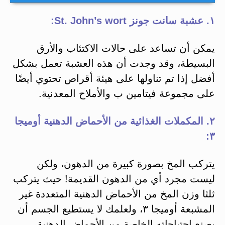
١. عشبة سانت جونز St. John’s wort:
يمكن أن تساعد على حالات الاكتئاب والأرق
البسيطة، وقد وجدت أن هذه العشبة تعمل بشكل
أفضل إذا تم تناولها على هيئة أقراص تحتوي أيضًا
على مجموعة فيتامين ب والأملاح المعدنية.
٢. المكملات الغذائية من الأحماض الدهنية أوميجا
٣:
يتركب المخ بصورة كبيرة من الدهون، ولكن
ليست مجرد أي من الدهون القديمة! حيث يتركب
ثلثا وزن المخ من الأحماض الدهنية المتعددة غير
المشبعة أوميجا ٣، ولعلمك لا يستطيع الجسم أن
يصنع احتياجاته الخاصة من الأحماض الدهنية