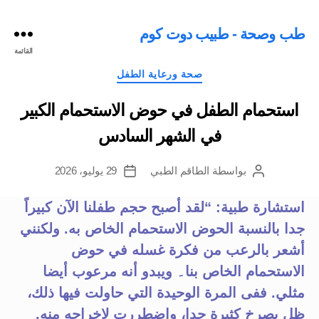
طب وصحة - طبيب دوت كوم
القائمة
التصنيفات
صحة ورعاية الطفل
استحمام الطفل في حوض الاستحمام الكبير
في الشهر السادس
بواسطة
الطاقم الطبي
29 يوليو، 2026
كاتب
تاريخ
المقالة
المقالة
استشارة طبية: “لقد أصبح حجم طفلنا الآن كبيراً
جدا بالنسبة الحوض الاستحمام الخاص به. ولكنني
أشعر بالرعب من فكرة غسله في حوض
الاستحمام الخاص بنا۔ ويبدو أنه مرعوب أيضا
مثلي. ففى المرة الوحيدة التي حاولت فيها ذلك،
ظل يصرخ كثيرة جدا، واضطررت لإخراجه منه.