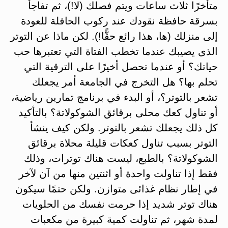
متأخرًا ثلاث ساعات ويتم فصلك (لا!)، ثم تفاجأ
بسرقة حافظة نقودك عند ركوب الحافلة للعودة
إلى منزلك (ها، هذا رائع حقًّا!). لكن ماذا عن التوتر
الذى يصيبك عندما تخطب الفتاة التي تعتبرها حب
حياتك؟ أو عندما تحصل أخيرًا على الترقية التي
تحلم بها؟ هل التخرج في الجامعة أمر يجعلك
تشعر بالتوتر؟، أو البدء في برنامج تمارين رياضية،
أو تناول كعك محلى برقائق الشوكولاتة؟ بالتأكيد
كل ذلك يجعلك تشعر بالتوتر. ولكن كيف ينشأ
التوتر بسبب تناول كعكات قليلة محلاة برقائق
الشوكولاتة؟ بالطبع، ليست هناك توترات، وذلك
فقط إذا تناولت واحدة أو اثنتين منها من آن لآخر
في إطار نظام غذائى متوازن. ولكن حتمًا سيكون
هناك توتر شديد إذا حرمت نفسك من الحلويات
لمدة شهر، ثم تناولت كمية كبيرة من مكعبات