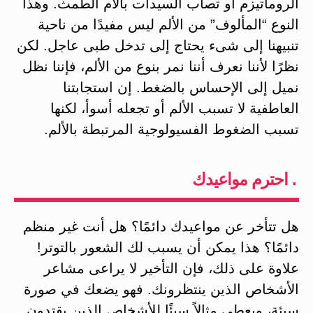
الروماتيزم أو تصاب السيدات بآلام الطمث. وهذا
النوع “المألوف” من الألم ليس مفيدًا من ناحية
تنبيهنا إلى شىء يحتاج إلى تدخل طبى عاجل. لكن
نظرًا لأننا نعرف أننا نمر بنوع من الألم، فإننا نظل
نميل إلى الإحساس بالضغط. إن استجابتنا
العاطفية لا تسبب الألم أو تجعله أسوأ، لكنها
تسبب الضغوط الفسيولوجية المرتبطة بالألم.
. احترم مواعيدك
هل تتأخر عن مواعيدك دائمًا؟ هل أنت غير منظم
دائمًا؟ هذا يمكن أن يسبب لك الشعور بالتوتر!
علاوة على ذلك، فإن التأخير لا يراعى مشاعر
الأشخاص الذين ينتظرونك. فهو يضعك في صورة
سيئة، ويعطى مثالاً سيئًا للأشخاص الذين يقتدون