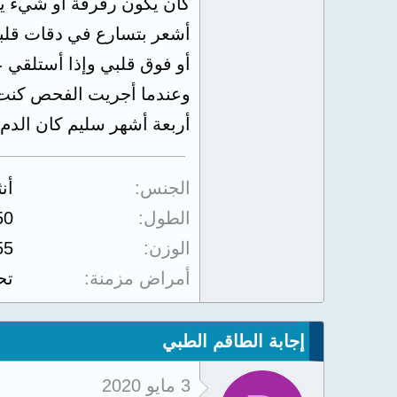
كأن يكون رفرفة أو شيء يض
أشعر بتسارع في دقات قلبي
أو فوق قلبي وإذا أستلقي 
وعندما أجريت الفحص كنت أش
أربعة أشهر سليم كان الدم11 فما هو السبب وما تفسير كل هذا رجائاً أفيدوني وما هو العلاج
الجنس
أن
الطول
50
الوزن
55
أمراض مزمنة
تح
إجابة الطاقم الطبي
3 مايو 2020