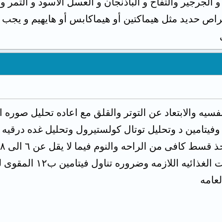
و الجرجير والتفاح و الباذنجان و العسل الأسود و التمر و
ناول أقراص حديد مثل هيماكتين أو هيماكابس أو هايهيم و ي
فسيه والابتعاد عن التوتر والقلق مع اعاده تحليل صوره ا
تحليل نسبه فيتامين ب١٢ وفيتامين د وتحليل توتال كولستيرول وتحليل 
طبيب مختص لاخذ المكم
عامه