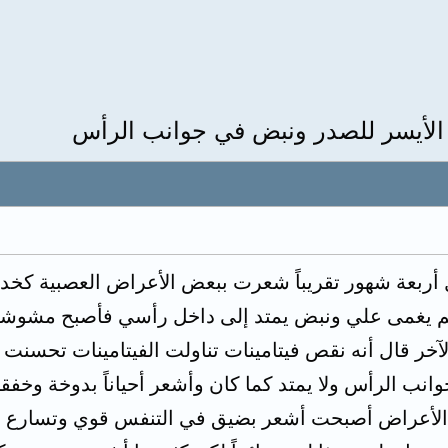
 الأيسر للصدر ونبض في جوانب الرأس
ري 18طالبة قبل أربعة شهور تقريباً شعرت ببعض الأعراض الع
 لم يغمى علي ونبض يمتد إلى داخل رأسي فأصبح مشوشة
آخر قال أنه نقص فيتامينات تناولت الفيتامينات تحسنت
وانب الرأس ولا يمتد كما كان وأشعر أحياناً بدوخة وخفق
الأعراض أصبحت أشعر بضيق في التنفس قوي وتسارع 