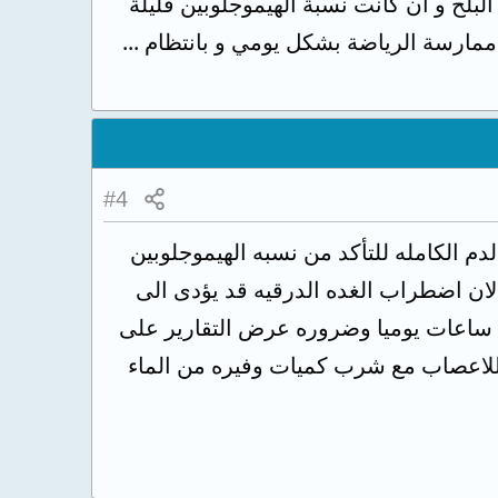
 البلح و ان كانت نسبة الهيموجلوبين قليلة
جب ممارسة الرياضة بشكل يومي و بانتظام ...
#4
لدم الكامله للتأكد من نسبه الهيموجلوبين
غده درقيه لان اضطراب الغده الدرقيه قد يؤدى الى
هذه الاعراض مع ضروره اخذ قسط كافى من الراحه والنوم فيما لا يقل عن ٦ الى ٨ ساعات يوميا وضروره عرض التقارير على
لات الغذائيه اللازمه وضروره تناول فيتامين ب١٢ المقوى للاعصاب مع شرب كميات وفيره من الماء