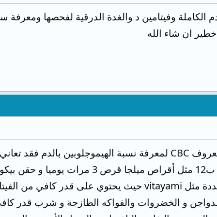
م الكاملة وفيتامين د والغدة الدرقية لفحصها ومعرفة 
خطير ان شاء الله
يرجى إعادة تحليل الدم المعروف CBC لمعرفة نسبة الهيموجلوبين ب
يجب تناول أقراص فيتامين ب12 مثل أقراص م
و يجب تناول فيتامينات متعددة مثل vitayami حيث يحتوي ع
الدواجن و الخضروات والفواكه الطازجة و شرب قدر كافي م