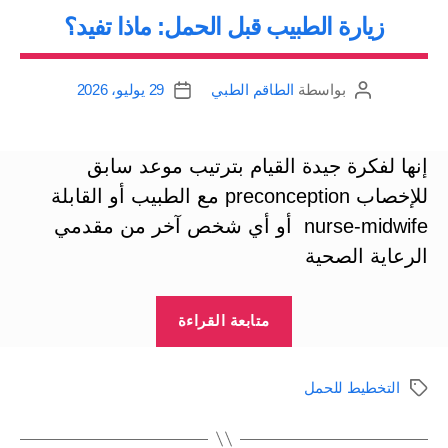
pregnancy
زيارة الطبيب قبل الحمل: ماذا تفيد؟
loss”
بواسطة
الطاقم الطبي
29 يوليو، 2026
كاتب
تاريخ
المقالة
المقالة
إنها لفكرة جيدة القيام بترتيب موعد سابق
للإخصاب preconception مع الطبيب أو القابلة
nurse-midwife أو أي شخص آخر من مقدمي
الرعاية الصحية
“زيارة
متابعة القراءة
الطبيب
قبل
التخطيط للحمل
الوسوم
الحمل:
ماذا