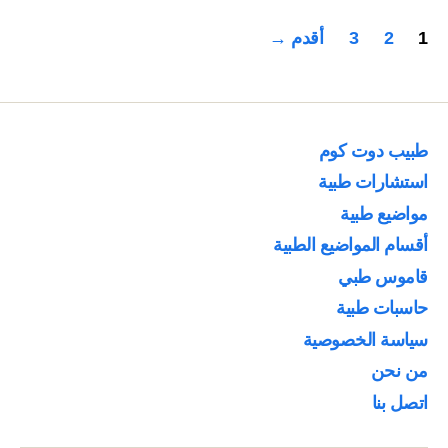
بسبب
تعدد
1
2
3
أقدم
→
الاجهاض
صفحات
والحمل
المقالات
المنتبذ
والرحوي
طبيب دوت كوم
وقصور
استشارات طبية
عنق
مواضيع طبية
الرحم”
أقسام المواضيع الطبية
قاموس طبي
حاسبات طبية
سياسة الخصوصية
من نحن
اتصل بنا