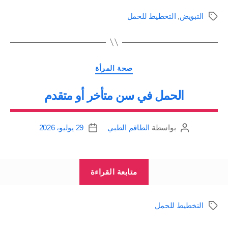
بتحديد
التبويض
,
التخطيط للحمل
الوسوم
موعد
التبويض
ودرجات
التصنيفات
ومواعيد
صحة المرأة
الخصوبة
الحمل في سن متأخر أو متقدم
وموعد
إمكانية
بواسطة
الطاقم الطبي
29 يوليو، 2026
إجراء
كاتب
تاريخ
المقالة
المقالة
إختبار
الحمل
“الحمل
متابعة القراءة
المنزلي”
في
سن
التخطيط للحمل
الوسوم
متأخر
أو