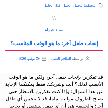
الاستعداد
التخطيط للحمل
,
الحمل
,
غذاء الحامل
الوسوم
للحمل،
الطعام
الجيد،
التصنيفات
المشكلات
صحة المرأة
الشائعة”
إنجاب طفل آخر: ما هو الوقت المناسب؟
بواسطة
الطاقم الطبي
29 يوليو، 2026
كاتب
تاريخ
المقالة
المقالة
قد تفكرين بإنجاب طفل آخر، ولكن ما هو الوقت
الأنسب لذلك؟ أنت وشريكك فقط يمكنكما الإجابة
عن هذا السؤال؛ وإذا كنت تفكرين بالانتظار حتى
تصبح الظروف مواتية تماما، قد لا تنجبين أي طفل
آخر؛ والحقيقة هي أن أي طفل يستقبل أو يحاط