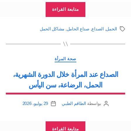
“الصداع
متابعة القراءة
خلال
الحمل:
الحمل
,
الصداع
,
صداع الحامل
,
مشاكل الحمل
الوسوم
صداع
الحامل
Headache
التصنيفات
during
صحة المرأة
pregnancy”
الصداع عند المرأة خلال الدورة الشهرية،
الحمل، الرضاعة، سن اليأس
بواسطة
الطاقم الطبي
29 يوليو، 2026
كاتب
تاريخ
المقالة
المقالة
“الصداع
متابعة القراءة