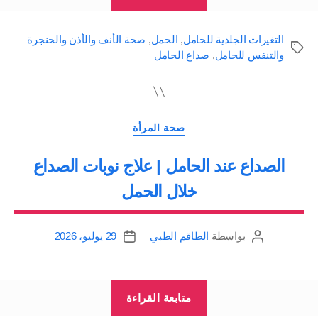
مشاكل
واعراض
التغيرات الجلدية للحامل
,
الحمل
,
صحة الأنف والأذن والحنجرة
الحمل
الوسوم
والتنفس للحامل
,
صداع الحامل
الشائعة:
الصداع،
تشققات
التصنيفات
صحة المرأة
البطن،
خطوط
الصداع عند الحامل | علاج نوبات الصداع
بيضاء،
خلال الحمل
ألم
الحوض
بواسطة
الطاقم الطبي
29 يوليو، 2026
كاتب
تاريخ
والفخذ
المقالة
المقالة
والساقين،
ضيق
“الصداع
متابعة القراءة
النفس”
عند