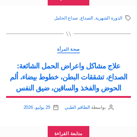
عند
المرأة
الدورة الشهرية
,
الصداع
,
صداع الحامل
الوسوم
خلال
الدورة
الشهرية،
التصنيفات
الحمل،
صحة المرأة
الرضاعة،
علاج مشاكل واعراض الحمل الشائعة:
سن
الصداع، تشققات البطن، خطوط بيضاء، ألم
اليأس”
الحوض والفخذ والساقين، ضيق النفس
بواسطة
الطاقم الطبي
29 يوليو، 2026
كاتب
تاريخ
المقالة
المقالة
“علاج
متابعة القراءة