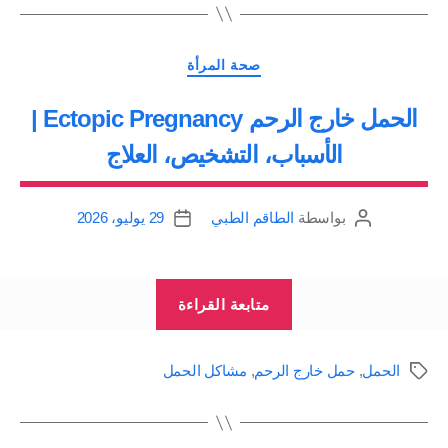
في
المرحلة
التصنيفات
صحة المرأة
الأولى
من
‏الحمل خارج الرحم Ectopic Pregnancy |
الحمل:
الأسباب، التشخيص، العلاج
فرط
القيء
بواسطة
الطاقم الطبي
29 يوليو، 2026
كاتب
تاريخ
والغثيان،
المقالة
المقالة
الحمل
خارج
“‏الحمل
متابعة القراءة
الرحم،
خارج
الاجهاض”
الرحم
الحمل
,
حمل خارج الرحم
,
مشاكل الحمل
الوسوم
Ectopic
Pregnancy
|