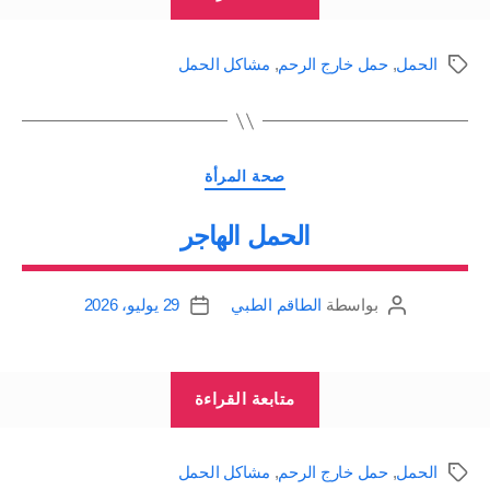
خارج
الرحم
الحمل
,
حمل خارج الرحم
,
مشاكل الحمل
الوسوم
Ectopic
Pregnancy
|
التصنيفات
كيف
صحة المرأة
يحدث
الحمل الهاجر
وما
هي
بواسطة
الطاقم الطبي
29 يوليو، 2026
النتائج”
كاتب
تاريخ
المقالة
المقالة
“الحمل
متابعة القراءة
الهاجر”
الحمل
,
حمل خارج الرحم
,
مشاكل الحمل
الوسوم