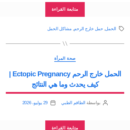
“حمل
متابعة القراءة
خارج
الرحم،
الحمل
,
حمل خارج الرحم
,
مشاكل الحمل
الوسوم
منتبذ
Ectopic
Pregnancy
التصنيفات
|
صحة المرأة
لمحة”
‏الحمل خارج الرحم Ectopic Pregnancy |
كيف يحدث وما هي النتائج
بواسطة
الطاقم الطبي
29 يوليو، 2026
كاتب
تاريخ
المقالة
المقالة
“‏الحمل
متابعة القراءة