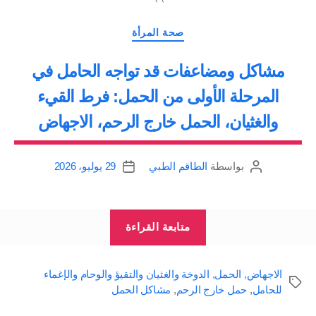
تعريف
التصنيفات
بالأسباب
صحة المرأة
والمضاعفات
مشاكل ومضاعفات قد تواجه الحامل في
والعلاج”
المرحلة الأولى من الحمل: فرط القيء
والغثيان، الحمل خارج الرحم، الاجهاض
بواسطة
الطاقم الطبي
29 يوليو، 2026
كاتب
تاريخ
المقالة
المقالة
“مشاكل
متابعة القراءة
ومضاعفات
قد
الاجهاض
,
الحمل
,
الدوخة والغثيان والتقيؤ والوحام والإغماء
تواجه
الوسوم
للحامل
,
حمل خارج الرحم
,
مشاكل الحمل
الحامل