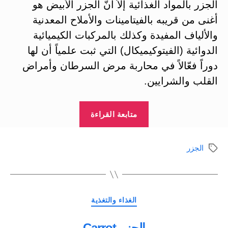
الجزر بالمواد الغذائية إلاّ أنّ الجزر الأبيض هو
أغنى من قريبه بالفيتامينات والأملاح المعدنية
والألياف المفيدة وكذلك بالمركبات الكيميائية
الدوائية (الفيتوكيميكال) التي ثبت علمياً أن لها
دوراً فعّالاً في محاربة مرض السرطان وأمراض
القلب والشرايين.
“الجزر
متابعة القراءة
الأبيض
Parsnip”
الجزر
الوسوم
التصنيفات
الغذاء والتغذية
الجزر Carrot