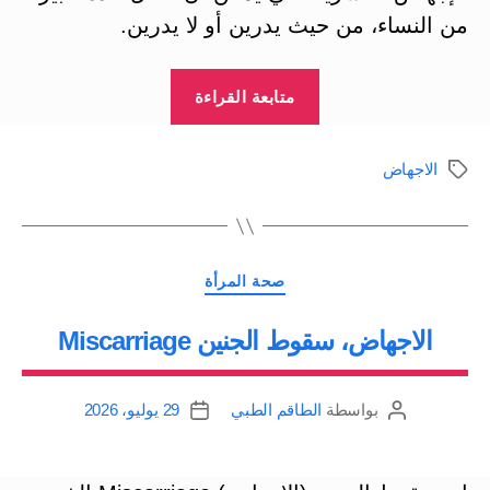
من النساء، من حيث يدرين أو لا يدرين.
“الاجهاض
متابعة القراءة
القسري
.
الاجهاض
الوسوم
متى
يكون
الإجهاض
التصنيفات
ضرورة
صحة المرأة
طبية”
الاجهاض، سقوط الجنين Miscarriage
بواسطة
الطاقم الطبي
29 يوليو، 2026
كاتب
تاريخ
المقالة
المقالة