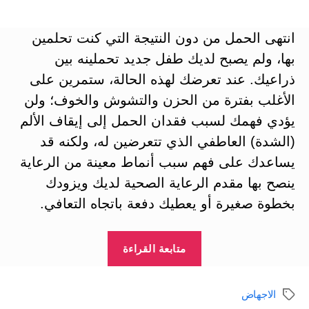
المقالة
المقالة
انتهى الحمل من دون النتيجة التي كنت تحلمين
بها، ولم يصبح لديك طفل جديد تحملينه بين
ذراعيك. عند تعرضك لهذه الحالة، ستمرين على
الأغلب بفترة من الحزن والتشوش والخوف؛ ولن
يؤدي فهمك لسبب فقدان الحمل إلى إيقاف الألم
(الشدة) العاطفي الذي تتعرضين له، ولكنه قد
يساعدك على فهم سبب أنماط معينة من الرعاية
ينصح بها مقدم الرعاية الصحية لديك ويزودك
بخطوة صغيرة أو يعطيك دفعة باتجاه التعافي.
“فقدان
متابعة القراءة
الحمل
Pregnancy
الاجهاض
الوسوم
loss”