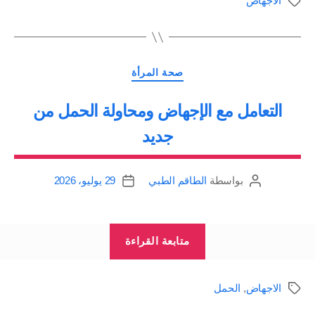
الاجهاض
الوسوم
الاجهاض”
وجواب
|
Abortion”
التصنيفات
صحة المرأة
التعامل مع الإجهاض ومحاولة الحمل من
جديد
بواسطة
الطاقم الطبي
29 يوليو، 2026
كاتب
تاريخ
المقالة
المقالة
“التعامل
متابعة القراءة
مع
الإجهاض
الاجهاض
,
الحمل
الوسوم
ومحاولة