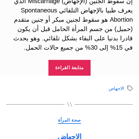
‏إن سقوط الجنين (الإجهاض) ‏Miscarriage الذي
يعرف طبيا بالإجهاض التلقائي Spontaneous
Abortion ‏هو سقوط لجنين مبكر أو جنين متقدم
(حميل) من جسم المرأة الحامل قبل أن يكون
قادرا بدنيا على البقاء بشكل تلقائي. وهو يحدث
في 15% إلى 30% من جميع حالات الحمل.
“الاجهاض،
متابعة القراءة
سقوط
الجنين
الاجهاض
الوسوم
Miscarriage”
التصنيفات
صحة المرأة
الاجهاض