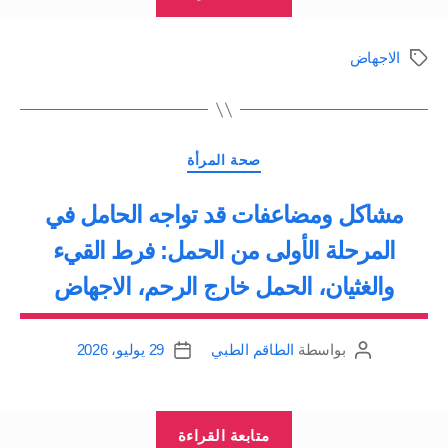
لمنع
حدوث
الاجهاض
الوسوم
الاسقاط
او
الاجهاض”
التصنيفات
صحة المرأة
مشاكل ومضاعفات قد تواجه الحامل في
المرحلة الأولى من الحمل: فرط القيء
والغثيان، الحمل خارج الرحم، الاجهاض
بواسطة
الطاقم الطبي
29 يوليو، 2026
كاتب
تاريخ
المقالة
المقالة
“مشاكل
متابعة القراءة