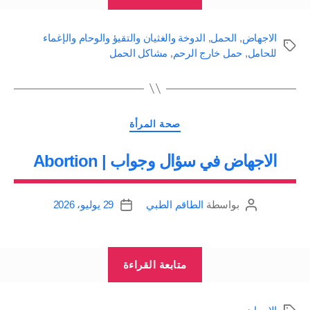
ومضاعفات
قد
الاجهاض
,
الحمل
,
الدوخة والغثيان والتقيؤ والوحام والإغماء
تواجه
الوسوم
للحامل
,
حمل خارج الرحم
,
مشاكل الحمل
الحامل
في
المرحلة
التصنيفات
صحة المرأة
الأولى
من
الاجهاض في سؤال وجواب | Abortion
الحمل:
فرط
بواسطة
الطاقم الطبي
29 يوليو، 2026
كاتب
تاريخ
القيء
المقالة
المقالة
والغثيان،
الحمل
“الاجهاض
متابعة القراءة
خارج
في
الرحم،
سؤال