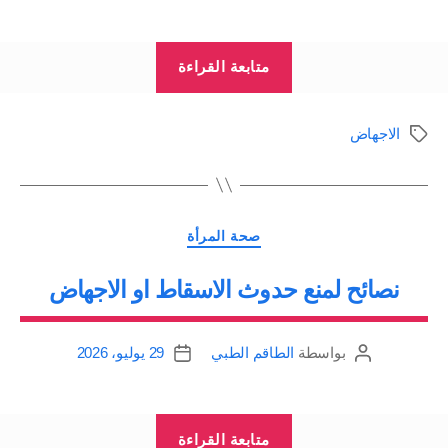
المقالة
المقالة
“اهم
متابعة القراءة
اسباب
الاجهاض
الاجهاض
الوسوم
المتكرر”
التصنيفات
صحة المرأة
نصائح لمنع حدوث الاسقاط او الاجهاض
بواسطة
الطاقم الطبي
29 يوليو، 2026
كاتب
تاريخ
المقالة
المقالة
“نصائح
متابعة القراءة