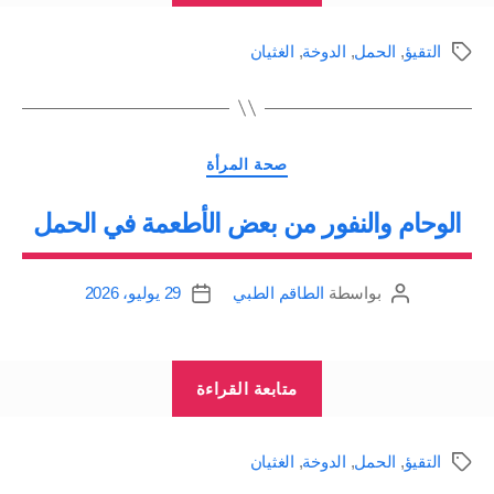
أو
التقيؤ
,
الحمل
,
الدوخة
,
الغثيان
الوسوم
الوحام
أو
اللعيان
التصنيفات
أو
صحة المرأة
التقيؤ
الوحام والنفور من بعض الأطعمة في الحمل
أثناء
الحمل”
بواسطة
الطاقم الطبي
29 يوليو، 2026
كاتب
تاريخ
المقالة
المقالة
“الوحام
متابعة القراءة
والنفور
من
التقيؤ
,
الحمل
,
الدوخة
,
الغثيان
الوسوم
بعض