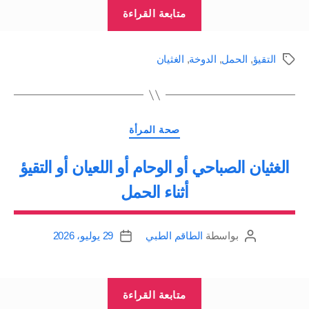
“هل
متابعة القراءة
أنت
حامل
التقيؤ
,
الحمل
,
الدوخة
,
الغثيان
الوسوم
وتعانين
من
الوحام؟”
التصنيفات
صحة المرأة
الغثيان الصباحي أو الوحام أو اللعيان أو التقيؤ
أثناء الحمل
بواسطة
الطاقم الطبي
29 يوليو، 2026
كاتب
تاريخ
المقالة
المقالة
“الغثيان
متابعة القراءة
الصباحي