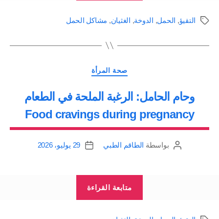
والدوار
التقيؤ
,
الحمل
,
الدوخة
,
الغثيان
,
مشاكل الحمل
الوسوم
في
الحمل
Faintness,
التصنيفات
dizziness
صحة المرأة
&
وحام الحامل: الرغبة الملحة في الطعام
Lightheadedness”
Food cravings during pregnancy
بواسطة
الطاقم الطبي
29 يوليو، 2026
كاتب
تاريخ
المقالة
المقالة
“وحام
متابعة القراءة
الحامل:
الرغبة