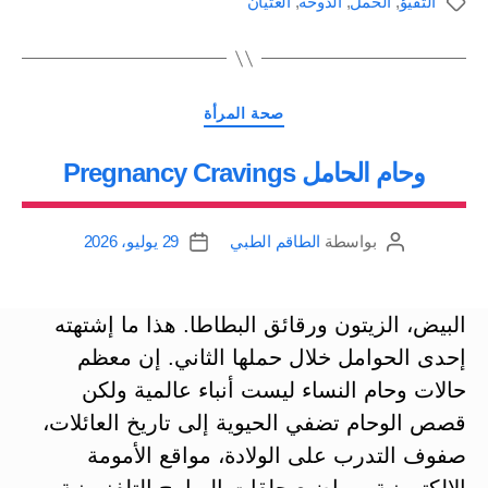
التقيؤ
,
الحمل
,
الدوخة
,
الغثيان
الوسوم
الملحة
في
الطعام
التصنيفات
Food
صحة المرأة
cravings
وحام الحامل Pregnancy Cravings
during
pregnancy”
بواسطة
الطاقم الطبي
29 يوليو، 2026
كاتب
تاريخ
المقالة
المقالة
البيض، الزيتون ورقائق البطاطا. هذا ما إشتهته
إحدى الحوامل خلال حملها الثاني. إن معظم
حالات وحام النساء ليست أنباء عالمية ولكن
قصص الوحام تضفي الحيوية إلى تاريخ العائلات،
صفوف التدرب على الولادة، مواقع الأمومة
الإلكترونية، مواضيع حلقات البرامج التلفزيونية،