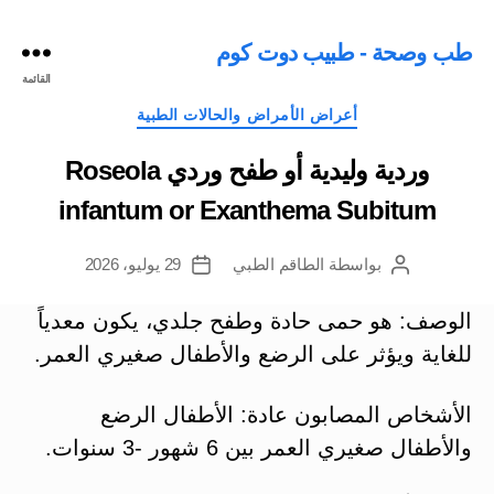
طب وصحة - طبيب دوت كوم
القائمة
التصنيفات
أعراض الأمراض والحالات الطبية
وردية وليدية أو طفح وردي Roseola
infantum or Exanthema Subitum
بواسطة
الطاقم الطبي
29 يوليو، 2026
كاتب
تاريخ
المقالة
المقالة
الوصف: هو حمى حادة وطفح جلدي، يكون معدياً
للغاية ويؤثر على الرضع والأطفال صغيري العمر.
الأشخاص المصابون عادة: الأطفال الرضع
والأطفال صغيري العمر بين 6 شهور -3 سنوات.