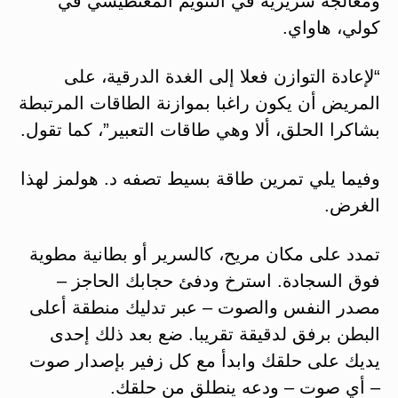
ومعالجة سريرية في التنويم المغنطيسي في
كولي، هاواي.
“لإعادة التوازن فعلا إلى الغدة الدرقية، على
المريض أن يكون راغبا بموازنة الطاقات المرتبطة
بشاكرا الحلق، ألا وهي طاقات التعبير”، كما تقول.
وفيما يلي تمرين طاقة بسيط تصفه د. هولمز لهذا
الغرض.
تمدد على مكان مريح، كالسرير أو بطانية مطوية
فوق السجادة. استرخ ودفئ حجابك الحاجز –
مصدر النفس والصوت – عبر تدليك منطقة أعلى
البطن برفق لدقيقة تقريبا. ضع بعد ذلك إحدى
يديك على حلقك وابدأ مع كل زفير بإصدار صوت
– أي صوت – ودعه ينطلق من حلقك.