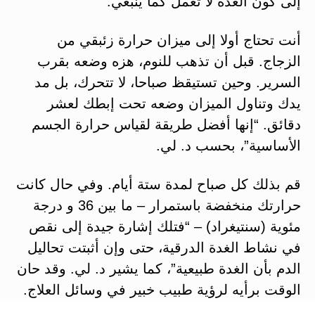
إلى كون الغدة لا تعمل كما ينبغي.
أنت تحتاج أولا إلى ميزان حرارة زئبقي من
الزجاج. قبل أن تذهب للنوم، هزه وضعه بقرب
السرير. وحين تستيقظ صباحا، لا تتحرك، بل مد
يدك وتناول الميزان وضعه تحت إبطك لعشر
دقائق. “إنها أفضل طريقة لقياس حرارة الجسم
الأساسية”، بحسب د. لي.
قم بذلك كل صباح لمدة ستة أيام. وفي حال كانت
حرارتك منخفضة باستمرار – ما بين 36 و درجة
مئوية (سنتيغراد) – “فتلك إشارة جيدة إلى نقص
في نشاط الغدة الدرقية، حتى وإن أثبتت تحاليل
الدم بأن الغدة طبيعية”، كما يشير د. لي. وقد حان
الوقت برأيه لرؤية طبيب خبير في وسائل العلاج.