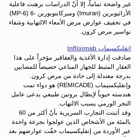
غير واضحة تماماً، إلا أنّ الدراسات برهنت فاعلية
الأزاثيوبرين (Imuran) وميركابتوبورين -6 (6-MP)
في تخفيف عوارض مرض الأمعاء الالتهابية وشفاء
نواسير مرض كرون.
إنفليكسيماب Infliximab
صادقت إدارة الأغذية والعقاقير مؤخراً على هذا
العقار المثبط للجهاز المناعي خصيصاً للمصابين
بدرجة معتدلة إلى حادة من مرض كرون.
وإنفليكسيماب (REMICADE) هو دواء تمت
هندسته حيوياً لإبطال بروتين طبيعي يدعى عامل
النخر الورمي يسبب الالتهاب.
وقد أثبتت التجارب السريرية بأنّ أكثر من 60
بالمئة من الأشخاص الذين عولجوا بجرعة واحدة
عبر الأوردة من إنفليكسيماب خفّت عوارضهم بعد