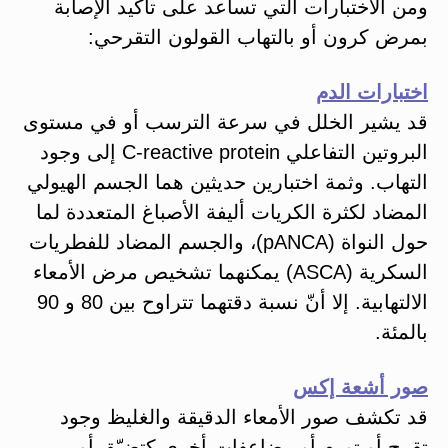
ومن الاختبارات التي تساعد على تأكيد الإصابة
بمرض كرون أو بالتهاب القولون التقرحي:
اختبارات الدم
قد يشير الخلل في سرعة الترسب أو في مستوى
البروتين التفاعلي C-reactive protein إلى وجود
التهاب. وثمة اختبارين حديثين هما الجسم الهيولي
المضاد لكثرة الكريات أليفة الأصباغ المتعددة لما
حول النواة (pANCA)، والجسم المضاد للفطريات
السكرية (ASCA) يمكنهما تشخيص مرض الأمعاء
الالتهابية. إلا أنّ نسبة دقتهما تتراوح بين 80 و 90
بالمئة.
صور أشعة إكس
قد تكشف صور الأمعاء الدقيقة والغليظ وجود
تقرح أو تورم أو مضاعفات أخرى كتضيّق أو