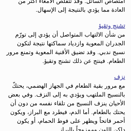
امتصاص السائل. وقد تتقلص الأمعاء أكثر من
العادة مما يؤدي بالنتيجة إلى الإسهال.
تشنج وتقيؤ
من شأن الالتهاب المتواصل أن يؤدي إلى تورّم
الجدران المعوية وازدياد سماكتها نتيجة لتكون
نسيج ندبي. وقد تضيق الأقنية المعوية وتمنع مرور
الطعام. فينتج عن ذلك تشنج وتقيؤ.
نزف
مع مرور بقية الطعام في الجهاز الهضمي، يحتكّ
بالنسيج الملتهب ويؤدي به إلى النزف. وفي بعض
الأحيان ينزف النسيج من تلقاء نفسه من دون أن
يحتك بالطعام. أما الدم، فيطرد مع البراز، ويكون
أحمر فاتحاً ويظهر على فوط الحمام، أو يكون
داكن اللون وممزوجاً بالبراز.