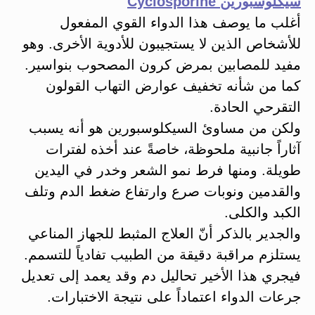
سيكلوسبورين Cyclosporine
أغلب ما يوصف هذا الدواء القوي المفعول
للأشخاص الذين لا يستجيبون للأدوية الأخرى. وهو
مفيد للمصابين بمرض كرون المصحوب بنواسير.
كما من شأنه تخفيف عوارض التهاب القولون
التقرحي الحادة.
ولكن من مساوئ السيكلوسبورين هو أنه يسبب
آثاراً جانبية ملحوظة، خاصةً عند أخذه لفترات
طويلة. ومنها فرط نمو الشعر وخدر في اليدين
والقدمين ونوبات صرع وارتفاع ضغط الدم وتلف
الكبد والكلى.
والجدير بالذكر أنّ العلاج المثبط للجهاز المناعي
يستلزم مراقبة دقيقة من الطبيب تفادياً للتسمم.
فيجري هذا الأخير تحاليل دم وقد يعمد إلى تعديل
جرعات الدواء اعتماداً على نتيجة الاختبارات.