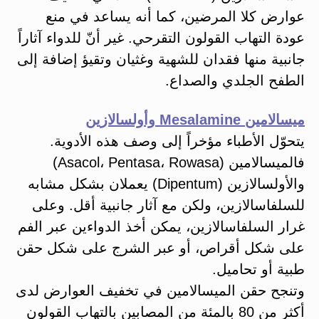
عوارض كلا المرضين، كما أنه يساعد في منع
عودة التهاب القولون التقرحي. غير أنّ للدواء آثاراً
جانبية منها فقدان للشهية وغثيان وتقيؤ إضافة إلى
الطفح الجلدي والصداع.
ميسالامين Mesalamine وأولسالازين
يتحوّل الأطباء مؤخراً إلى وصف هذه الأدوية.
فالميسالامين (Asacol، Pentasa، Rowasa)
والأولسالازين (Dipentum) يعملان بشكل مشابه
للسلفاسالازين، ولكن مع آثار جانبية أقل. وعلى
غرار السلفاسالازين، يمكن أخذ الدواءين عبر الفم
على شكل أقراص، أو عبر الشرج على شكل حقن
طبية أو تحاميل.
وتنجح حقن الميسالامين في تخفيف العوارض لدى
أكثر من 80 بالمئة من المصابين بالتهاب القولون