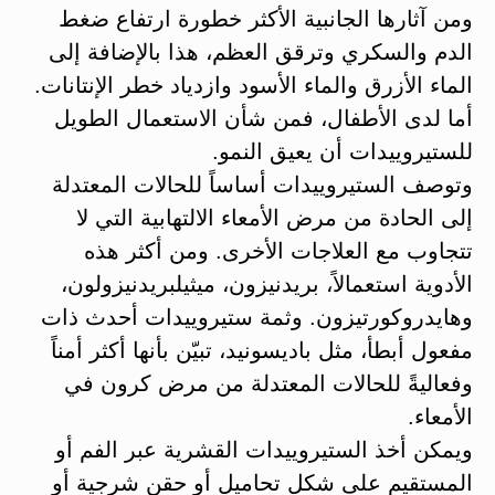
ومن آثارها الجانبية الأكثر خطورة ارتفاع ضغط
الدم والسكري وترقق العظم، هذا بالإضافة إلى
الماء الأزرق والماء الأسود وازدياد خطر الإنتانات.
أما لدى الأطفال، فمن شأن الاستعمال الطويل
للستيروييدات أن يعيق النمو.
وتوصف الستيروييدات أساساً للحالات المعتدلة
إلى الحادة من مرض الأمعاء الالتهابية التي لا
تتجاوب مع العلاجات الأخرى. ومن أكثر هذه
الأدوية استعمالاً، بريدنيزون، ميثيلبريدنيزولون،
وهايدروكورتيزون. وثمة ستيروييدات أحدث ذات
مفعول أبطأ، مثل باديسونيد، تبيّن بأنها أكثر أمناً
وفعاليةً للحالات المعتدلة من مرض كرون في
الأمعاء.
ويمكن أخذ الستيروييدات القشرية عبر الفم أو
المستقيم على شكل تحاميل أو حقن شرجية أو