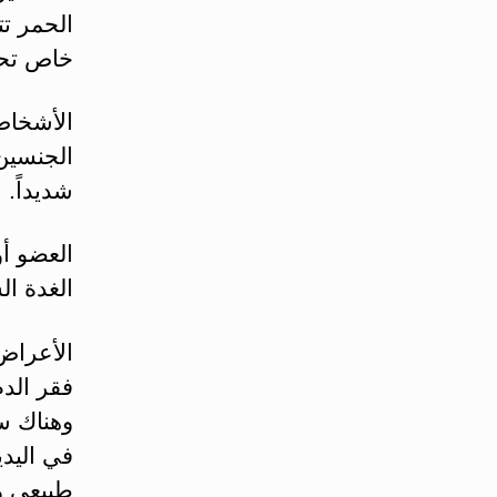
الحمر ت
خاص تحد
الأشخاص
الجنسين
شديداً.
العضو أو
الغدة ال
الأعراض 
فقر الد
وهناك سل
في اليد
طبيعي و