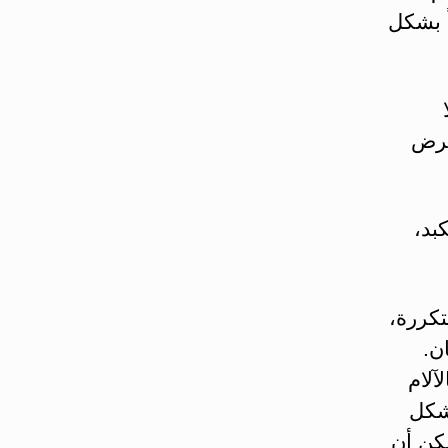
 بشكل
مرض
بد،
تكررة،
ن.
آلام
بشكل
كن أن