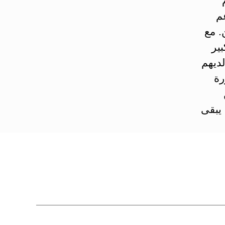
م
. مع
ير
لديهم
رة
 يبقى