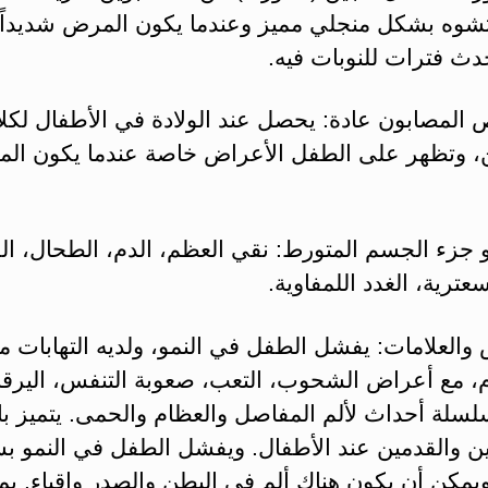
تشوه بشكل منجلي مميز وعندما يكون المرض شديداً
ث فترات للنوبات فيه.
 المصابون عادة: يحصل عند الولادة في الأطفال لكلا
، وتظهر على الطفل الأعراض خاصة عندما يكون ال
 جزء الجسم المتورط: نقي العظم، الدم، الطحال، الك
سعترية، الغدد اللمفاوية.
والعلامات: يفشل الطفل في النمو، ولديه التهابات م
م، مع أعراض الشحوب، التعب، صعوبة التنفس، اليرقا
سلة أحداث لألم المفاصل والعظام والحمى. يتميز بال
ين والقدمين عند الأطفال. ويفشل الطفل في النمو 
يمكن أن يكون هناك ألم في البطن والصدر وإقياء. يم