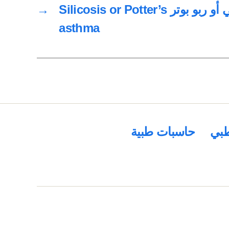
سحار سيليسي أو ربو بوتر Silicosis or Potter’s
→
asthma
بي
حاسبات طبية