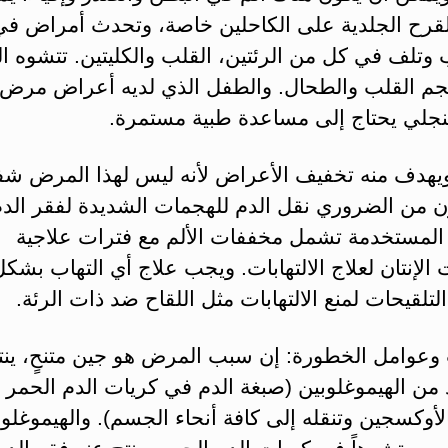
قرح الجلدية على الكاحلين خاصة، وتحدث أمراض في
وتلف في كل من الرئتين، القلب والكليتين. تتشوه ا
جم القلب والطحال. والطفل الذي لديه أعراض مرض 
منجلي يحتاج إلى مساعدة طبية مستمرة.
ويهدف منه تخفيف الأعراض لأنه ليس لهذا المرض شفا
ن من الضروري نقل الدم للهجمات الشديدة لفقر الدم
ة المستخدمة تشمل مخففات الألم مع فترات علاجية
الإنتان لعلاج الالتهابات. ويجب علاج أي التهاب بشك
تلقيحات لمنع الالتهابات مثل اللقاح ضد ذات الرئة.
 وعوامل الخطورة: إن سبب المرض هو جين متنحٍ، ينت
من الهيموغلوبين (صبغة الدم في كريات الدم الحمر و
لأوكسجين وتنقله إلى كافة أنحاء الجسم). والهيموغلوب