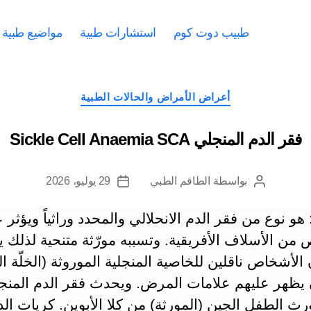
طبيب دوت كوم
استشارات طبية
مواضيع طبية
التصنيفات
أعراض الأمراض والحالات الطبية
فقر الدم المنجلي Sickle Cell Anaemia SCA
بواسطة
الطاقم الطبي
29 يوليو، 2026
كاتب
تاريخ
المقالة
المقالة
و نوع من فقر الدم الانحلالي والمحدد وراثياً ويؤثر 
من الأسلاف الأفريقية. وتسببه مورّثة متنحية لذلك 
الأشخاص ناقلين للخاصية المنجلية الموروثة (الخلّة ال
 يظهر عليهم علامات المرض. ويحدث فقر الدم المنج
رث الطفل الجين (المورثة) من كلا الأبوين. كريات الد