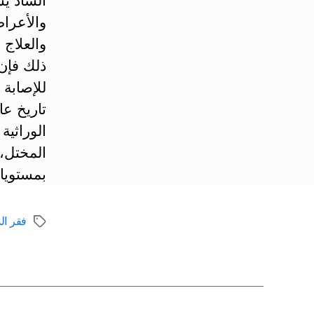
الشاذ يس
والأعراض
والعلاج
ذلك فإن
للإصابة 
تاريخ ع
الوراثية
المختل، 
بمستويات
فقر الد
الوسوم