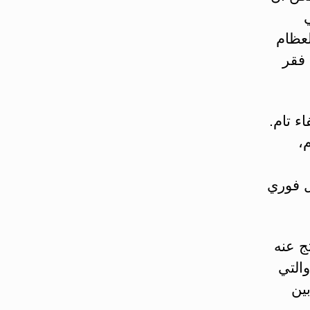
لعظام
فقر
ء تام.
،
ل فوري
ج عنه
التي
ين