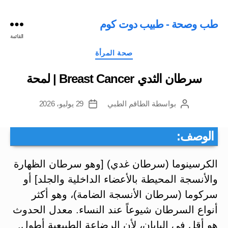
طب وصحة - طبيب دوت كوم
القائمة
التصنيفات
صحة المرأة
سرطان الثدي Breast Cancer | لمحة
بواسطة
الطاقم الطبي
29 يوليو، 2026
كاتب
تاريخ
المقالة
المقالة
الوصف:
الكرسينوما (سرطان غدي) [وهو سرطان الظهارة
والأنسجة المحيطة بالأعضاء الداخلية والجلد] أو
سركوما (سرطان الأنسجة الضامة)، وهو أكثر
أنواع السرطان شيوعاً عند النساء. معدل الحدوث
هو أقل في اليابان، لأن الرضاعة الطبيعية أطول.