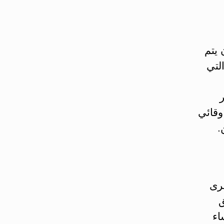
 يتم
لتي
ر
وقائي
.
رى
ق
اء