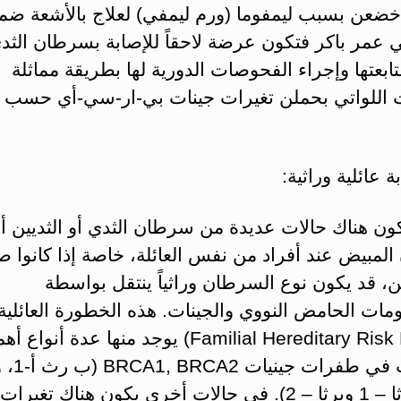
 خضعن بسبب ليمفوما (ورم ليمفي) لعلاج بالأشعة ضم
ي عمر باكر فتكون عرضة لاحقاً للإصابة بسرطان الثد
بعتها وإجراء الفحوصات الدورية لها بطريقة مماثلة
 اللواتي بحملن تغيرات جينات بي-ار-سي-أي حسب 
ون هناك حالات عديدة من سرطان الثدي أو الثديين أو
مبيض عند أفراد من نفس العائلة، خاصة إذا كانوا صغ
، قد يكون نوع السرطان وراثياً ينتقل بواسطة
ات الحامض النووي والجينات. هذه الخطورة العائلية
(Familial Hereditary Risk Factor) يوجد منها عدة أنواع 
التغيرات في
2، أو برثا – 1 وبرثا – 2). في حالات أخرى يكون هناك تغير