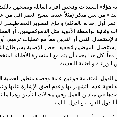
بعة هؤلاء السيدات وفحص افراد العائلة ونصحهن بالك
بتداء من سن مبكر (مثلاً عندما يصبح العمر أقل من 
ر أول إصابة بالعائلة) واتباع التصوير المغناطيسي ل
ات وقائية بواسطة الأدوية مثل التاموكسيفين، أو العمل
 لإستئصال الثدي أو الثديين معاً مع عمليات ترميم، أو
إستئصال المبيضين لتخفيف خطر الإصابة بسرطان الث
معاً. كل هذا يجب أن يتم مع استشارة الأطباء المت
 الوراثية والعناية النفسية.
الدول المتقدمة قوانين عامة وقضاء متطور لحماية ال
 لجهة عدم التشهير بها وعدم لصق الإشارة عليها وع
ضدها في ميادين العمل وفي مجالات التأمين وهذا ما ت
ً الدول العربية والدول النامية.