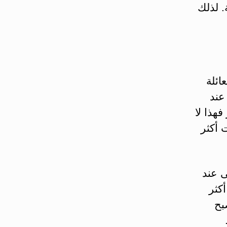
. لذلك
ائلة
عند
فهذا لا
رة تزيد فقط بين 2 أو 3 مرات أكثر
 عند
كثر
بح