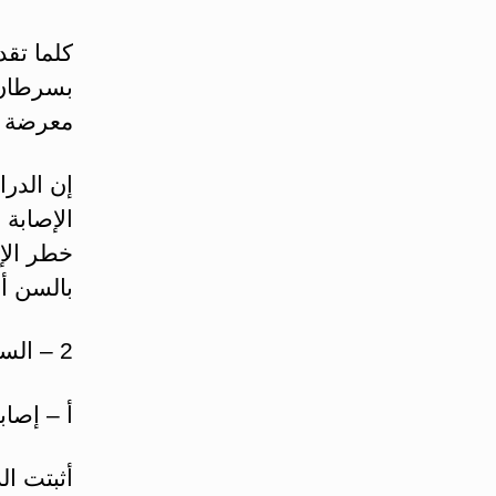
كلما تقد
بسرطان 
معرضة ل
إن الدرا
الإصابة 
خطر الإص
بالسن أ
2 – السيرة الذاتية والعائلية المرضية:
أ – إصاب
أثبتت ال