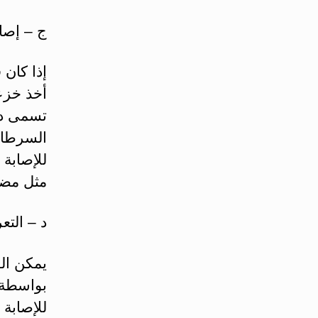
ج – إصاب
إذا كان
أخذ خزعة
للإصابة 
مثل مضا
د – التع
يمكن ال
بواسطة 
للإصابة 