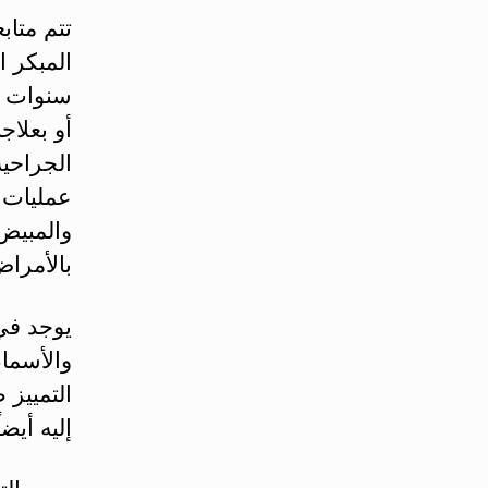
تتم متا
المبكر ا
سنوات عم
أو بعلاج
الجراحية
عمليات 
والمبيض 
بالأمراض
يوجد في 
والأسماء
التمييز 
إليه أيضا