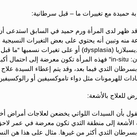
ة حميدة مع تغييرات ما – قبل سرطانية:
 قد ظهر لدى المرأة ورم حميد في السابق استدعى أن
 منه وتبين أنه يحتوي على بعض التغيرات النسيجية ا
تسمى ديسبلازيا (dysplasia) أو على تغيرات نسميها “ما قبل
السرطان: in-situ” فهذه المرأة تكون معرضة إلى احتمال أكب
بسرطان الثدي فيما بعد، وقد يتم إعطاء السيدة علاج 
دات للهرمونات مثل دواء تاموكسيفين أو رالوكسيفين
رض للعلاج بالأشعة:
قول بأن السيدات اللواتي يخضعن لعلاجات أمراض أخ
الأشعة إلى منطقة الثدي تكون معرضة في عمر لاح
بسرطان الثدي أكثر من غيرها. مثال على هذا هن النس