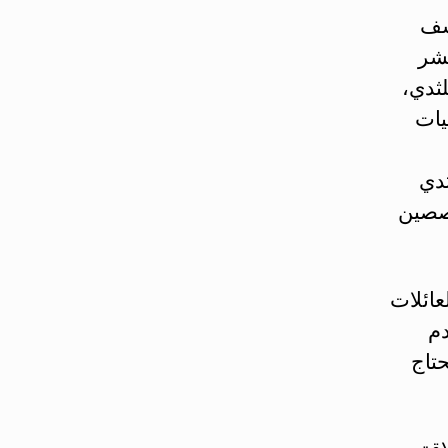
شف
عشر
لثدي،
يات
دي
خصصين
عائلات
دم
حتاج