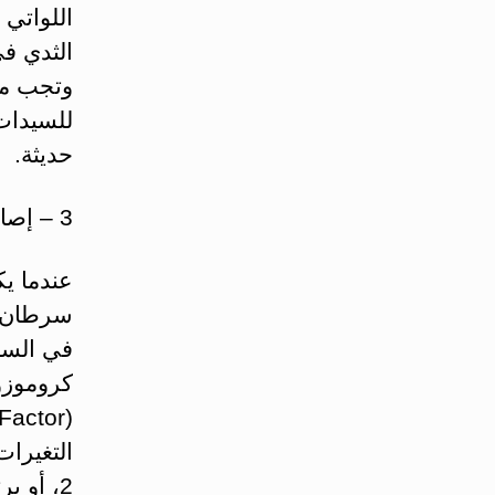
اللواتي
الثدي ف
وتجب متا
للسيدات
حديثة.
3 – إصابة عائلية وراثية:
عندما يك
سرطان ال
في السن
كروموزوم