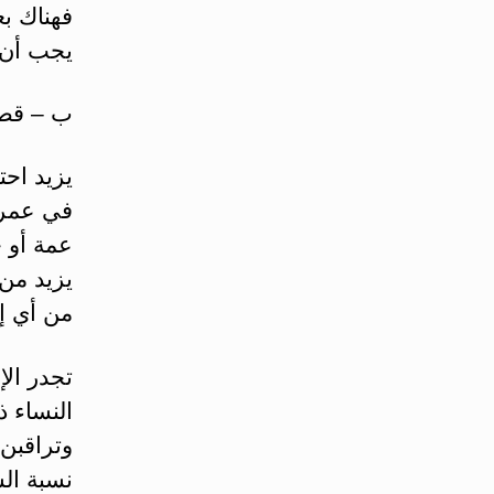
فهناك بع
يجب أن ت
ب – قصة 
يزيد احت
في عمر م
عمة أو خ
من أي إ
تجدر ال
النساء ذ
وتراقبن 
نسبة ال