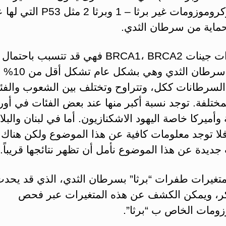
جينات وكروموزومات غير برثا – 1 وبرثا 2 مث
لحماية من سرطان الثدي.
أما تغيرات جينات BRCA1، BRCA2 فهي قد تتسبب باحت
لحدوث سرطان الثدي وهي بشك
لسرطانات ككل، وتتراوح وتختلف بين الشعوب والفئ
المختلفة. توجد نسبة أكبر منها عند بعض الفئات في أورو
وأميركا خاصة اليهود الاشكنازيون. أما في لبنان والبلا
فلا توجد معلومات كافية عن هذا الموضوع ولكن هناك
ديدة عن هذا الموضوع نأمل أن تظهر نتائجها قريباً.
تغيرات طفرات “برثا” بسرطان الثدي، الذي قد يحد
، ويمكن الكشف عن هذه المتغيرات عبر فحص
زومات الخاص ب “برثا”.