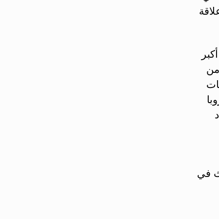
ل P53 التي لها علاقة
مال أكبر
ل عام تشكل أقل من 10% من
ات
با
د
ث في