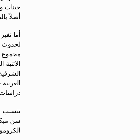
أصلاً با
مجموع ا
الاثنية 
الشرقية 
العربية 
دراسات ج
تتسبب م
سن مبكر
الكرومو