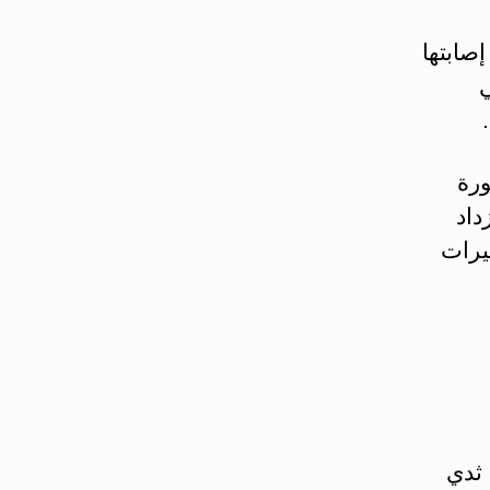
صابتها
ي
ورة
داد
يرات
 ثدي