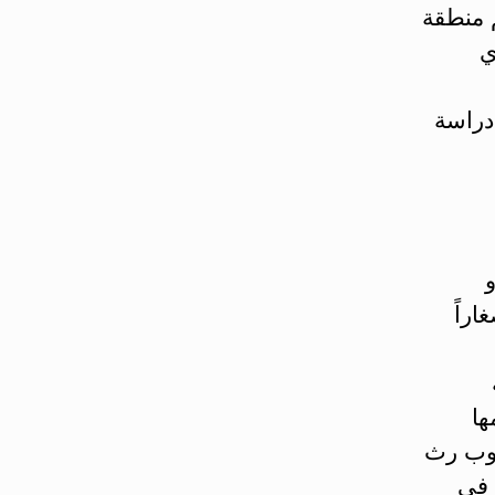
 منطقة
ي
دراسة
اراً
أهمها
 طفرات جينيات BRCA1, BRCA2 (ب رث أ-1، وب رث
ات في