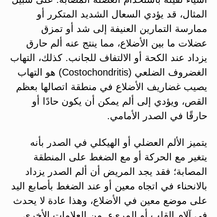
المثال، قد يؤدي السعال الشديد المتكرر أو
ممارسة التمارين العنيفة إلى شد أو تمزق
عضلات ما بين الأضلاع، مما ينتج عنه ألم حارق
يزداد عند الكحة أو الالتفاف للجانب. كذلك، التهاب
الغضروف الضلعي (Costochondritis) هو التهاب
يصيب غضاريف الأضلاع في منطقة اتصالها بعظم
القص، ويؤدي إلى ألم يمكن أن يكون حادًا أو
حارقًا في الصدر الأمامي.
يتميز الألم العضلي أو الهيكلي في الصدر بأنه
يتغير مع الحركة أو مع الضغط على المنطقة
المصابة​؛ فقد يجد المريض أن ألم الصدر يزداد
بالانحناء في اتجاه معين أو عند الضغط بأصابع اليد
على موضع معين في الأضلاع، وهذا عادة لا يحدث
في آلام القلب أو المريء. من العلامات الأخرى