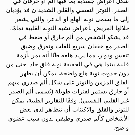
شكل أعراض جسدية بما فيها ألم أو حرقان في
الصدر. التوتر النفسي والقلق الشديدان قد يؤديان
إلى ما يسمى نوبة الهلع أو الذعر، والتي يشعر
خلالها المريض بأعراض تشبه النوبة القلبية تمامًا​.
قد يشكو الشخص من ألم حارق أو ضغط في
الصدر مع خفقان سريع للقلب وتعرق وضيق
تنفس ودوار، مما يزيد هلعه ظنًا أنه يمر بأزمة
قلبية بينما هي في الحقيقة نوبة قلق حاد. حتى من
دون حدوث نوبة هلع واضحة، يمكن أن يظهر
القلق المزمن والتوتر على شكل ألم صدري مبهم
أو حارق يستمر لفترات طويلة (يُسمى ألم الصدر
غير القلبي النفسي). وفقًا للتقارير الطبية، يمكن
للتوتر والقلق والاكتئاب أن تتظاهر لدى بعض
الأشخاص كألم صدري وظيفي بدون سبب عضوي
واضح​.