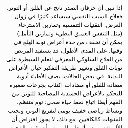
إذا تبين أن حرقان الصدر ناتج عن القلق أو التوتر،
فعلاج السبب النفسي سيساعد كثيرًا في زوال
العرض. التقنيات التنفسية وتمارين الاسترخاء
(مثل التنفس العميق البطيء وتمارين التأمل)
يمكن أن تخفف من حدة أعراض نوبة الهلع في
وقتها. على المدى الأطول، قد يستفيد المريض
من العلاج السلوكي المعرفي لتعلم السيطرة على
نوبات القلق وتغيير طريقة التفكير حيال الأعراض
البدنية. في بعض الحالات، يصف الأطباء أدوية
مضادة للقلق أو مضادات اكتئاب بجرعات صغيرة
للتحكم بالأعراض الجسدية المصاحبة للتوتر. من
المهم أيضًا اتباع نمط حياة صحي: نوم منتظم،
ونشاط رياضي خفيف يومي لتفريغ التوتر، وتجنب
المنبهات كالكافيين. مع ذلك، لا يجوز افتراض أن
الألم نفسي دوماً؛ على المريض أن يقوم بالفحوص