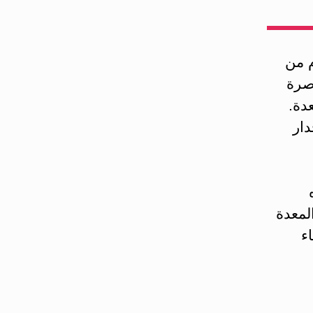
م من
اصرة
دة.
دار
 في المعدة
ء