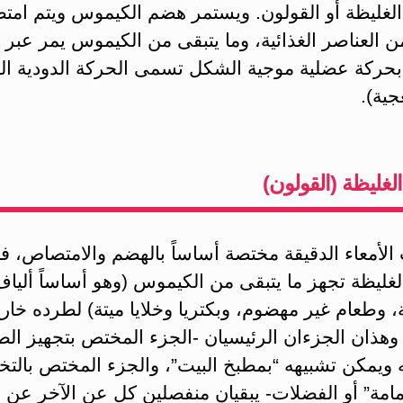
 الغليظة أو القولون. ويستمر هضم الكيموس ويتم ام
ن العناصر الغذائية، وما يتبقى من الكيموس يمر عبر ا
 بحركة عضلية موجية الشكل تسمى الحركة الدودية الد
جية).
الغليظة (القولون)
الأمعاء الدقيقة مختصة أساساً بالهضم والامتصاص، ف
الغليظة تجهز ما يتبقى من الكيموس (وهو أساساً ألياف
وطعام غير مهضوم، وبكتريا وخلايا ميتة) لطرده خار
وهذان الجزءان الرئيسيان -الجزء المختص بتجهيز الط
ه ويمكن تشبيهه “بمطبخ البيت”، والجزء المختص بالت
مامة” أو الفضلات- يبقيان منفصلين كل عن الآخر عن