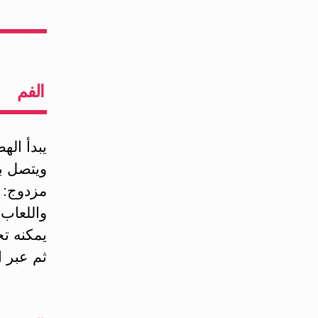
الفم
يبدأ اله
ويتصل بت
مزدوج: و
واللعاب 
يمكنه تح
ثم عبر 