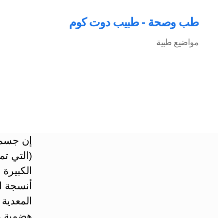
طب وصحة - طبيب دوت كوم
مواضيع طبية
إن جسم ا
(التي تم
الكبيرة
أنسجة ال
المعدية 
هضمية م