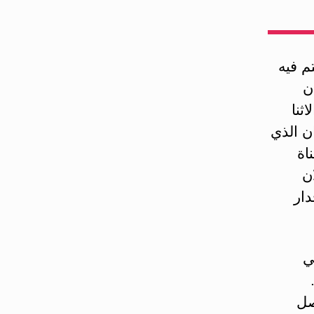
م فيه
ن
ثنا
ن الذي
اة
ن
دار
ي
صل