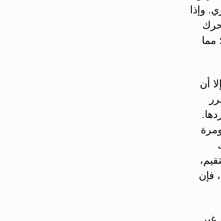
. وإذا
تحرك
 مما
ا أن
رر
دها.
ومرة
قيم،
، فإن
 غير