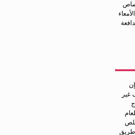
تصاص
لأمعاء
افعة
إن
 غير
ج
عام
خلص
 طريق