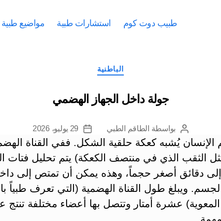
طبيب دوت كوم
استشارات طبية
مواضيع طبية
التصنيفات
الباطنية
جولة داخل الجهاز الهضمي
بواسطة
الطاقم الطبي
29 يوليو، 2026
كاتب
تاريخ
لإنسان يُشبه كعكة حلقية الشكل. ففي القناة الهضم
المقالة
المقالة
ثل الثقب الذي في منتصف الكعكة) يتم تحليل فتات ا
 إلى دقائق أصغر حجماً، وهذه يمكن أن تمتص إلى داخ
جسم. ويبلغ طول القناة الهضمية (التي تعرف طبياً بال
المعوية) عشرة أمتار وتتصل بها أعضاء مختلفة تنتج ع
همة.