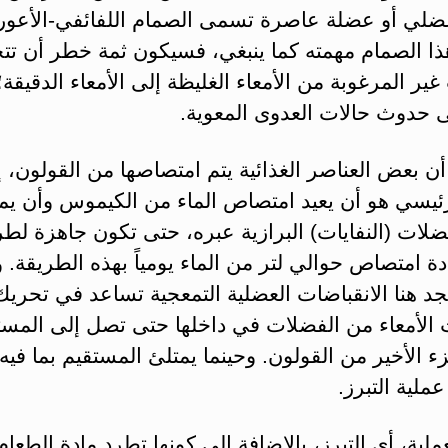
لي أو عضلة عاصرة تسمى الصمام اللفائفي-الأعوري
هذا الصمام مهمته كما ينبغي، فسيكون ثمة خطر أن ت
 غير المرغوبة من الأمعاء الغليظة إلى الأمعاء الدقيقة؛
ى حدوث حالات العدوى المعوية.
 بعض العناصر الغذائية يتم امتصاصها من القولون، إل
رئيسي هو أن يعيد امتصاص الماء من الكيموس وأن يم
ضلات (النفايات) البرازية عبره، حتى تكون جاهزة لطر
دة امتصاص حوالي لتر من الماء يومياً بهذه الطريقة. 
د هنا الانقباضات العضلية التمعجية تساعد في تحريك
 الأمعاء من الفضلات في داخلها حتى تصل إلى المست
ء الأخير من القولون. وحينما يمتلئ المستقيم بما فيه
عملية التبرز.
ملية، أي التبرز، بالإضافة إلى كونها تطرد مادة الطعام