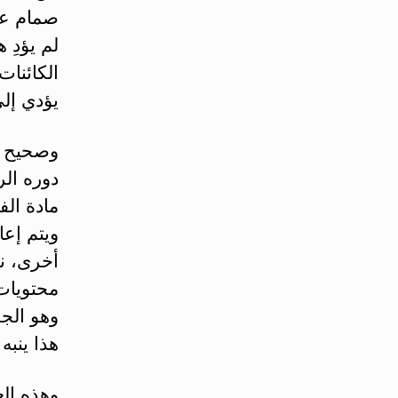
صمام عض
لم يؤدِ 
الكائنات
يؤدي إل
وصحيح أن
دوره ال
مادة الف
ويتم إعا
أخرى، نج
محتويات
وهو الجز
هذا ينبه 
وهذه الع