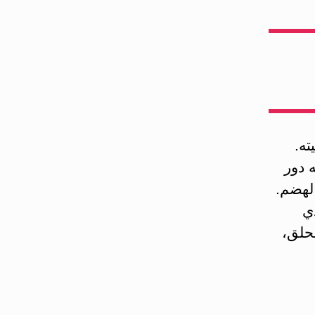
ته.
ه دور
الهضم.
ي
لحلق،