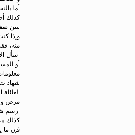
‏أما بال
كذلك أض
سن صغير
وإذا كنت
منه، فقد
اسأل الأ
أو المست
معلومات
شهادات 
العائلة 
مرض ورا
‏ارسم شج
كذلك ملا
فإن ما ي