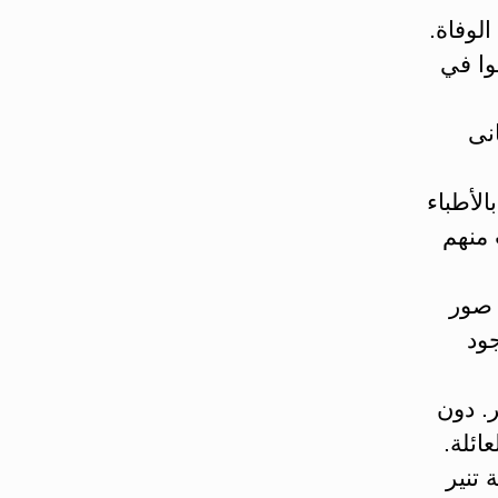
لوفاة.
وا في
نى
الأطباء
 منهم
 صور
جود
. دون
ائلة.
 تنير