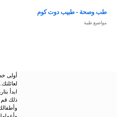
طب وصحة - طبيب دوت كوم
مواضيع طبية
أولى خط
لعائلتك.
‏ابدأ ب
ذلك قم ب
وأطفالك
وأعمامك 