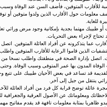
نسبة للأقارب المتوفين، فأضف السن عند الوفاة وسبب ا
ف معلومات حول الأقارب الذين ولدوا متوفين أو توف
ة للغاية.
 أو طبيبك مهتما بجدية بإمكانية وجود مرض وراثي تعا
 تحتاج لإجراء بعض التحريات.
قارب عما يتذكرونه عن ‏أفراد العائلة المتوفين. اتصل ب
شفيات الذين قاموا الرعاية للأقارب المتوفين واطلب
. اتصل بإدارة الصحة في منطقتك واطلب نسخا من
الوفاة المدون بها عمر المتوفى وسبب الوفاة. وحتى
القديمة قد تساعد في بعض الأحيان ‏طبيبك على تتبع و
ثي ينتقل من جيل إلى آخر.
رة عائلة توضح قرابة كل فرد من أفراد العائلة للآخر
حظاتك ومعلوماتك عن الأصول العرقية والجغرافية للع
بدو ظاهريا بمثابة معلومات تافهة قد يقدم مفاتيح مهمة