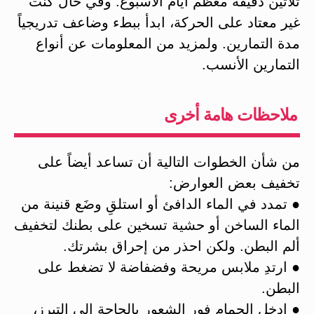
ثلاثين دقيقة معظم أيام الأسبوع. وفي حال كنت
غير معتاد على الحركة، ابدأ ببطء وضاعف تدريجياً
مدة التمارين. ولمزيد من المعلومات عن أنواع
التمارين الأنسب.
ملاحظات هامة أخرى
من شأن الخطوات التالية أن تساعد أيضاً على
تخفيف بعض العوارض:
● تمدد في الماء الدافئ أو استلقِ وضَع قنينة من
الماء الساخن أو حشية تسخين على بطنك لتخفيف
ألم البطن. ولكن احذر من إحراق بشرتك.
● ارتدِ ملابس مريحة وفضفاضة لا تضغط على
البطن.
● ادخل الحمام فور الشعور بالحاجة إلى التبرز،