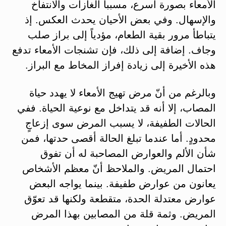
الأمعاء بصورة أسرع، مسبباً الغازات والانتفاخ
والإسهال. وفي بعض الأحيان يحدث العكس. إذ
يتباطأ مرور بقية الطعام، مؤدياً إلى براز صلب
وجاف. إضافة إلى ذلك، فإن تشنجات الأمعاء تدفع
هذه الأخيرة إلى زيادة إفراز المخاط مع البراز.
وبالرغم من أنّ مرض تهيج الأمعاء لا يهدد حياة
المصاب، إلا أنه قد يتداخل مع نوعية الحياة. ففي
الحالات الطفيفة، لا يسبب المرض سوى إزعاجٍ
محدودٍ. أما عندما تبلغ الحالة أقصى حدتها، فمن
شأن الألم والعوارض المصاحبة له أن تفوق
احتمال المريض. والملاحظ أنّ معظم الأشخاص
يعانون من عوارض طفيفة. بينما يواجه البعض
عوارض معتدلة الحدة، متقطعة ولكنها قد تعوّق
المريض. وثمة قلة من المصابين بهذا المرض