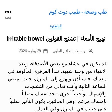
طب وصحة - طبيب دوت كوم
القائمة
التصنيفات
الباطنية
تهيج الأمعاء | تشنج القولون irritable bowel
بواسطة
الطاقم الطبي
29 يوليو، 2026
كاتب
تاريخ
المقالة
المقالة
قد تكون في عشاء مع بعض الأصدقاء، وبعد
الانتهاء من وجبة شهية، تبدأ القرقرة المألوفة في
معدتك. فتستأذن وتهرع إلى المنزل، حيث تمضي
الساعة التالية وأنت تعاني من التشنجات
والإسهال. وأحياناً أخرى، تجد نفسك مصاباً
بإمساك مزعج. وفي الحالتين، يكون التأثير سلبياً
على حياتك في المنزل وفي العمل.