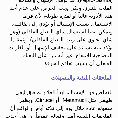
الملحة للتبرز. ولكن يجب الحرص على عدم أخذ
هذه الأدوية غالباً أو لفترة طويلة، لأن فرط
الاستعمال يسبب الإمساك أو يؤدي إلى تفاقمه.
ويمكن أيضاً استعمال شاي النعناع الفلفلي (وهو
شاي يحتوي على زيت النعناع الفلفلي). وثمة ما
يؤكد بأنه يساعد على تخفيف الإسهال أو الغازات
المصاحبة للانتفاخ. غير أنه من شأن النعناع
الفلفلي أن يسبب تفاقم الحرقة.
الملحقات الليفية والمسهلات
للتخلص من الإمساك، ابدأ العلاج بملحق ليفي
طبيعي مثل Metamucil أو Citrucel. ويظهر
مفعوله عادة خلال يوم إلى ثلاثة أيام. والواقع أنّ
الملحقات الليفية آمنة وفعالة عموماً إن هي أخذت