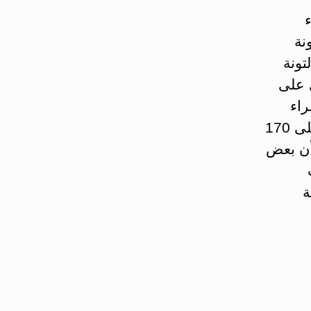
ء
نة
تونة
ي على
راء
بتحديد مقدار ما يُتناول من لحم التونة البيضاء إلى ما لا يزيد على 170
 أن بعض
ة