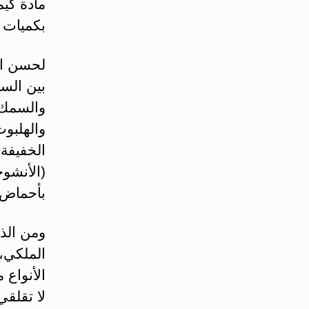
مادة كيم
بكميات ك
لحسن الح
بين الس
والسمك 
والهلبو
الخفيفة
(الأنشو
بأحماض ال
ومن الذ
الملكي،
الأنواع
لا تقلقي