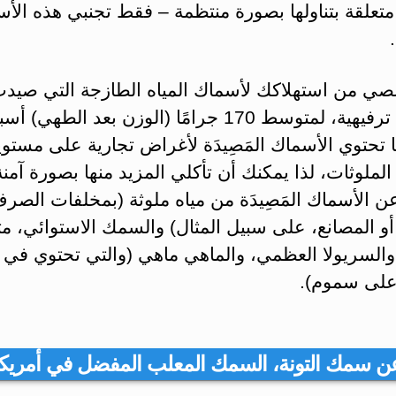
تعلقة بتناولها بصورة منتظمة – فقط تجنبي هذه الأ
صي من استهلاكك لأسماك المياه الطازجة التي صيد
لأغراض ترفيهية، لمتوسط 170 جرامًا (الوزن بعد الطهي) 
 تحتوي الأسماك المَصِيدَة لأغراض تجارية على مستو
لملوثات، لذا يمكنك أن تأكلي المزيد منها بصورة آمنة
ن الأسماك المَصِيدَة من مياه ملوثة (بمخلفات الصر
و المصانع، على سبيل المثال) والسمك الاستوائي، م
 والسريولا العظمي، والماهي ماهي (والتي تحتوي في
 على سموم).
عن سمك التونة، السمك المعلب المفضل في أمريكا