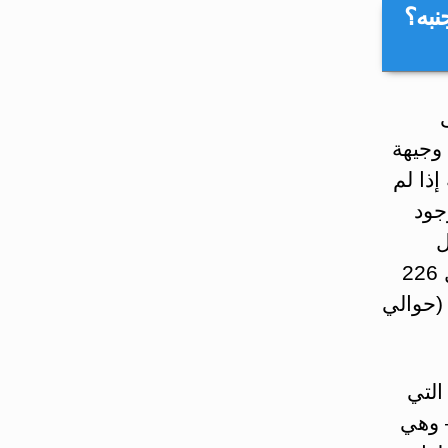
نبه؟
اب وجيهة
ذا لم
جود
ل
الحمل؛ لذا تناولي الأسماك، في كل الأحوال، واستهدفي تناول 226
الأسماك (حوالي
التي
– وهي