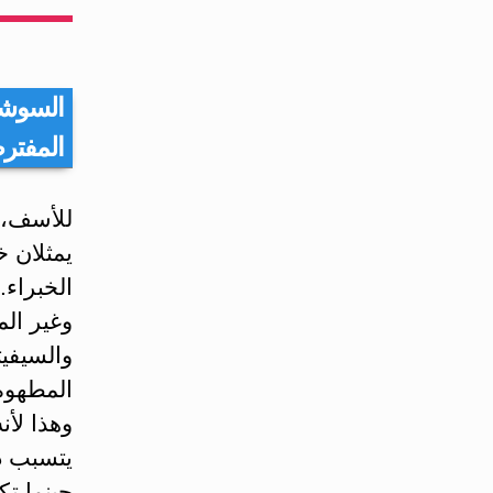
السوشي
المفتر
للأسف، 
يمثلان خ
الخبراء.
وغير الم
والسيفي
المطهوة 
وهذا لأن
يتسبب ذل
حينما تك