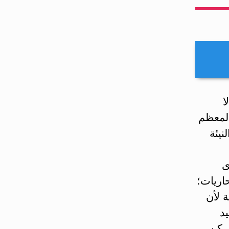
ا
 لمعظم
نيئة
ى
اريات؛
ة لأن
د
لركن