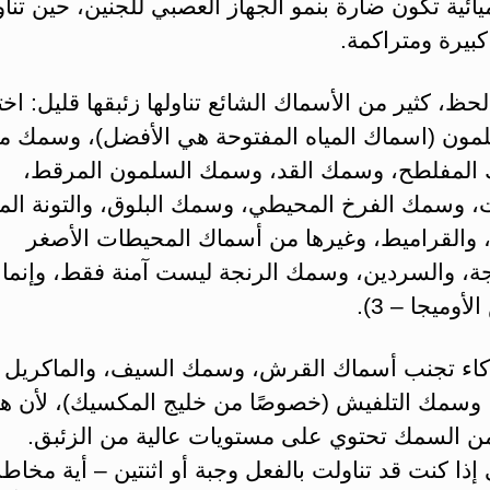
يائية تكون ضارة بنمو الجهاز العصبي للجنين، حين تناو
بيرة ومتراكمة.
ظ، كثير من الأسماك الشائع تناولها زئبقها قليل: اخت
لمون (اسماك المياه المفتوحة هي الأفضل)، وسمك 
المفلطح، وسمك القد، وسمك السلمون المرقط،
ت، وسمك الفرخ المحيطي، وسمك البلوق، والتونة المع
، والقراميط، وغيرها من أسماك المحيطات الأصغر
جة، والسردين، وسمك الرنجة ليست آمنة فقط، وإنما غ
أوميجا – 3).
كاء تجنب أسماك القرش، وسمك السيف، والماكريل
 وسمك التلفيش (خصوصًا من خليج المكسيك)، لأن ه
 من السمك تحتوي على مستويات عالية من الزئبق.
 إذا كنت قد تناولت بالفعل وجبة أو اثنتين – أية مخاط