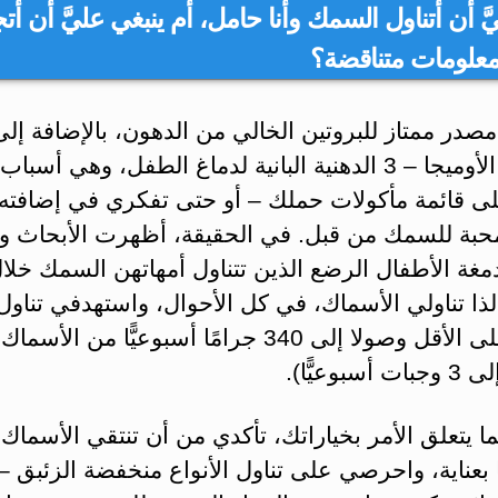
َ أن أتناول السمك وأنا حامل، أم ينبغي عليَّ أن أتج
علومات متناقضة؟
در ممتاز للبروتين الخالي من الدهون، بالإضافة إلى
أحماض الأوميجا – 3 الدهنية البانية لدماغ الطفل، وهي أسب
لى قائمة مأكولات حملك – أو حتى تفكري في إضافته إ
حبة للسمك من قبل. في الحقيقة، أظهرت الأبحاث و
دمغة الأطفال الرضع الذين تتناول أمهاتهن السمك خلا
جرامًا على الأقل وصولا إلى 340 جرامًا أسبوعيًّا من 
سبوعيًّا).
ا يتعلق الأمر بخياراتك، تأكدي من أن تنتقي الأسماك 
ها بعناية، واحرصي على تناول الأنواع منخفضة الزئبق 