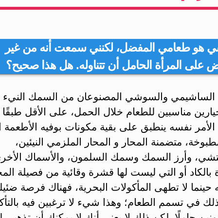
 هو طعامي المفضل، لكنني سمعت أنه من غير
ض على المرأة الحامل أن تتناوله. هل هذا صحيح؟
الساشيمي والسوشي المصنوعان من السمك النيء ل
يارين مناسبين للطعام خلال الحمل، على الأقل طبقًا
 الأمر نفسه ينطبق على بقية مكونات بوفيه الأطعمة ال
طبوخة، متضمنة المحار و المحار الملزمي النيئين،
تشي، وأرز السمك وسمك السلمون، والأسماك الأخر
بالكاد أو التي ليست لها قشرة وقائية من فصيلة المح
ه حينما لا تطهى المأكولات البحرية، فهناك فرصة ضئيل
ك في تسمم الطعام؛ وهذا شيء لا ترغبين فيه بالتأكي
ونين حاملًا. لكن ذلك لا يعني أنك لا يمكنك أن تذهبي 