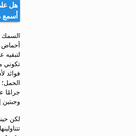
هل عليّ
أسمع م
السمك مص
لتبقيه ع
تكوني م
فوائد لأ
وجبتين إلى 3 وجبات أ
لكن حينم
تتناولين