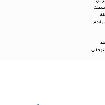
لسمك
قة،
 يقدم
هذا
 توقفي