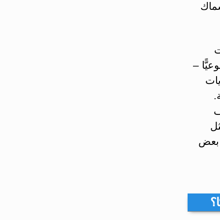
سماك
ت
أسبوعيًّا –
يات
.
ف
ثل
 بعض
؟