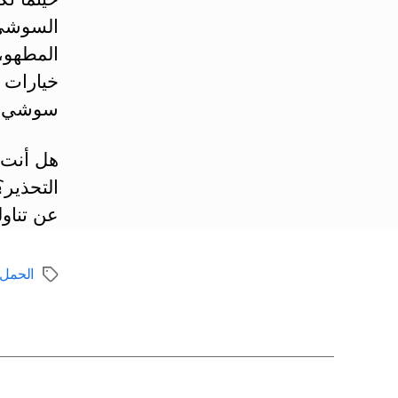
السوشي 
المطهو، 
خيارات 
سوشي ال
هل أنت ق
التحذير؟
عن تناول
الحمل
الوسوم