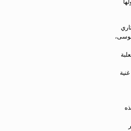
لها
اري
موسى،
لبة
نية
ذه
ر