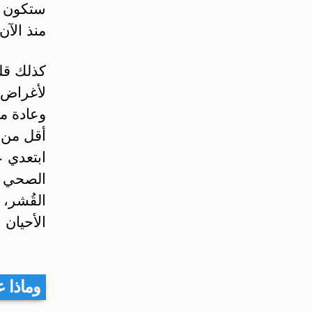
ستكون م
منذ الآن.
كذلك قل
وعادة ما
أقل من ا
ابتعدي ع
الصحي أ
القُشر،
الأحيان
وماذا 