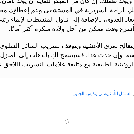
ويولد طفلك. إن كان من المبكر للغاية أن يولد بأمان، 
ِ الراحة السريرية في المستشفى ويتم إعطاؤك مض
بعاد العدوى، بالإضافة إلى تناول المنشطات لإنماء رئت
سرع وقت ممكن من أجل ولادة مبكرة أكثر أمانًا.
ا يتعالج تمزق الأغشية ويتوقف تسريب السائل السلوي
فسه. وإن حدث هذا، فسيسمح لكِ بالذهاب إلى المنزل 
روتينية الطبيعية مع متابعة علامات التسريب اللاحق 
,
السائل الأمنيوسي وكيس الجنين