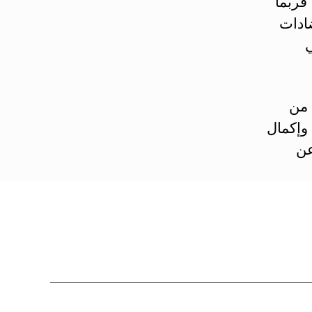
فربما
ادات
ي
 من
وإكمال
عن