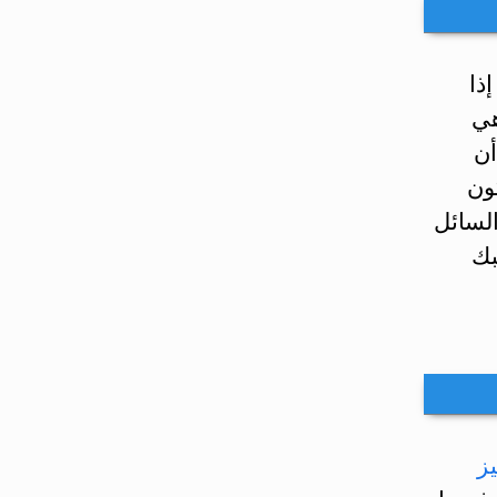
ذا
هي
أن
ون
السائل
بك
ز