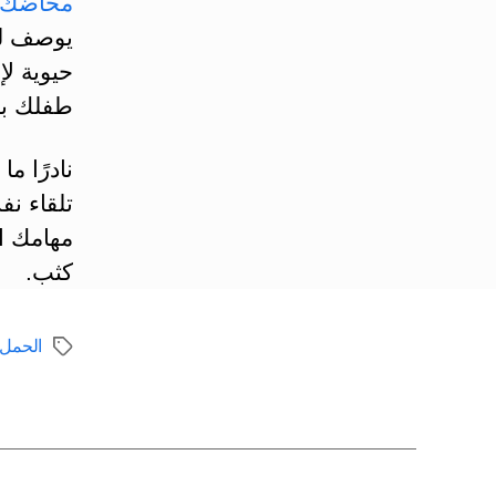
مخاضك
يوصف لك
حيوية لإ
طفلك بأ
نادرًا م
تلقاء ن
مهامك ال
كثب.
الحمل
الوسوم