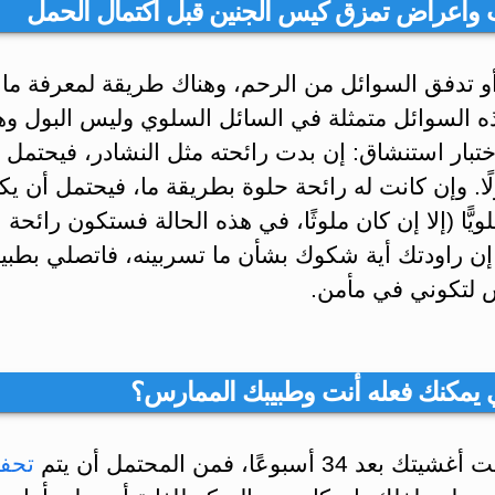
 وأعراض تمزق كيس الجنين قبل اكتمال الحمل
 تدفق السوائل من الرحم، وهناك طريقة لمعرفة ما إ
ه السوائل متمثلة في السائل السلوي وليس البول و
ختبار استنشاق: إن بدت رائحته مثل النشادر، فيحتمل 
ًا. وإن كانت له رائحة حلوة بطريقة ما، فيحتمل أن يك
لويًّا (إلا إن كان ملوثًا، في هذه الحالة فستكون رائحة 
إن راودتك أية شكوك بشأن ما تسربينه، فاتصلي بطبي
 لتكوني في مأمن.
ي يمكنك فعله أنت وطبيبك الممارس؟
عد 34 أسبوعًا، فمن المحتمل أن يتم
تحفي