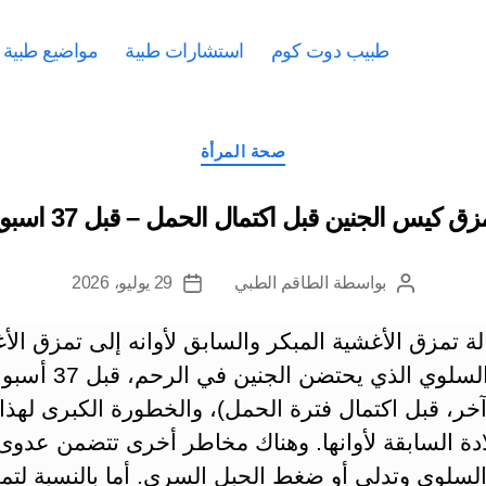
طبيب دوت كوم
استشارات طبية
مواضيع طبية
التصنيفات
صحة المرأة
زق كيس الجنين قبل اكتمال الحمل – قبل 37 اسبوع
بواسطة
الطاقم الطبي
29 يوليو، 2026
كاتب
تاريخ
المقالة
المقالة
ة تمزق الأغشية المبكر والسابق لأوانه إلى تمزق الأغ
الكيس السلوي الذي يحتضن الجنين في الرحم، 
خر، قبل اكتمال فترة الحمل)، والخطورة الكبرى لهذا
دة السابقة لأوانها. وهناك مخاطر أخرى تتضمن عدوى
السلوي وتدلي أو ضغط الحبل السري. أما بالنسبة لتم