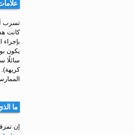
علامات
تسرب أو
كانت هذ
بإجراء ا
يكون بول
سائلًا س
كريهة). 
الممارس
ما الذ
إن تمزقت أغشيتك ب