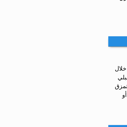
خلال
بلي
تمزق
أو