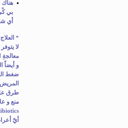
هناك ف
بي كْي
أي شخ
*
العلاج Treatment
لا يتوفر
معالجةِ 
و أيضاً 
طرق علا
Antibiotics الم