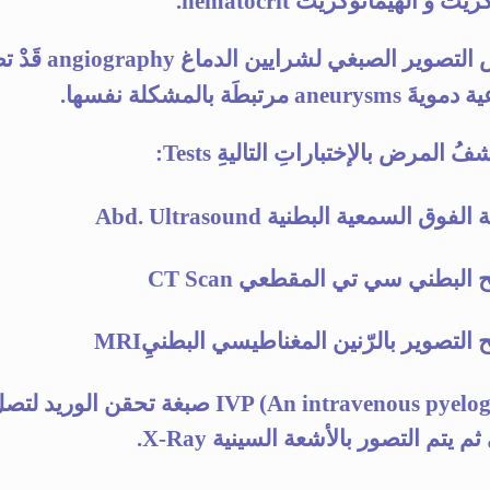
ت و الهيماتوكريت hematocrit.
فحص التصوير الصبغي لشرايين الدما
aneu مرتبطَة بالمشكلة نفسها.
َشفُ المرض بالإختباراتِ التاليةِ Tests:
لفوق السمعية البطنية Abd. Ultrasound
ح البطني سي تي المقطعي CT Scan
ح التصوير بالرّنين المغناطيسي البطنيِMRI
IVP (An intravenous pyelogram) صبغة تحقن الوري
م يتم التصور بالأشعة السينية X-Ray.