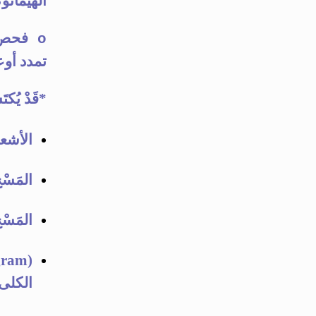
الهيماتوكري
o
تمدد أوعية دمويةَ rysms
*
قَدْ يُكت
الأشعة ا
المَسْ
المَسْ
الكلى ث