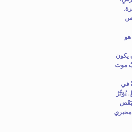
رة.
يس
 هو
ن يكون
بُ موتَ
ً في
ُؤثّرُ
 كبَعْض
ص مخبري