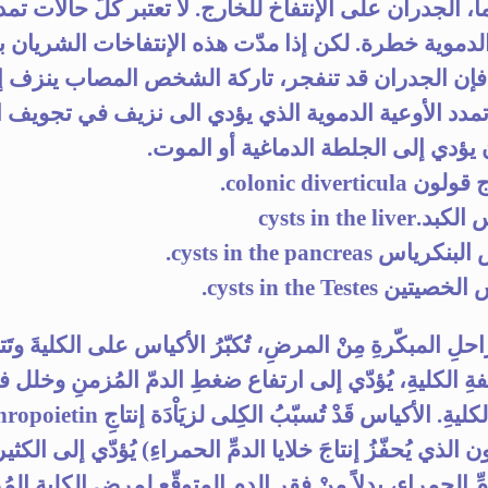
، الجدران على الإنتفاخ للخارج. لا تعتبر كلّ حالات تمد
الدموية خطرة. لكن إذا مدّت هذه الإنتفاخات الشريان 
إن الجدران قد تنفجر، تاركة الشخص المصاب ينزف إ
مدد الأوعية الدموية الذي يؤدي الى نزيف في تجويف ا
يؤدي إلى الجلطة الدماغية أو الموت.
colonic divertic.
cysts in the liv
س cysts in the pancreas.
ن cysts in the Testes.
لِ المبكّرةِ مِنْ المرضِ، تُكبّرُ الأكياس على الكليةَ وتَت
ِ الكليةِ، يُؤدّي إلى ارتفاع ضغطِ الدمّ المُزمنِ وخلل 
وظيفة الكليةِ. الأكياس قَدْ تُسبّبُ الكِلى لزيَاْدَ
 الذي يُحفّزُ إنتاجَ خلايا الدمِّ الحمراءِ) يُؤدّي إلى الكثير
ِّ الحمراءِ، بدلاً مِنْ فقرِ الدم المتوقّعِ لمرضِ الكليةِ المُ