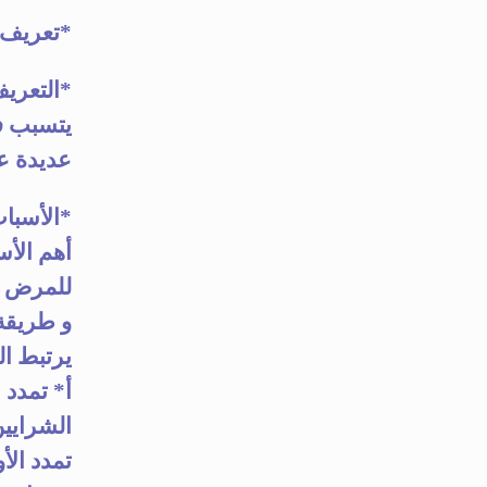
*
تعريف ب
*
يتسبب ف
عديدة ع
*
الأسباب و عوا
أهم الأس
للمرض فإن بنسبة 50% يكون
و طريقة 
يرتبط الت
الشرايي
تمدد الأ