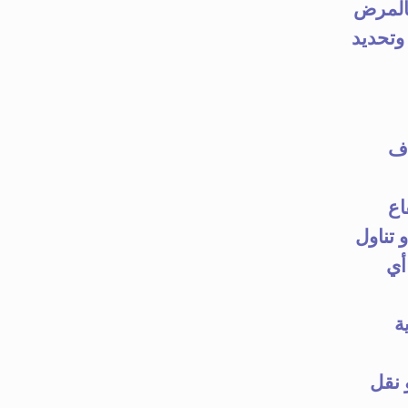
بالمرض
ر وتحديد
اف
اع
ضغط الدم Antihypertensive drugsو مدرات البول Diureticsو تناول
َو أي
يوية
يد و نقل