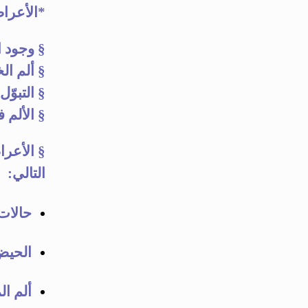
*
الأعراض و الع
§
وجود الدمّ
§
ألم الخاصرة Flank pain 
§
التبوّل 
§
الألم في 
§
التالي:
حالات غير
الحيض المؤلم.
ألم المفاص