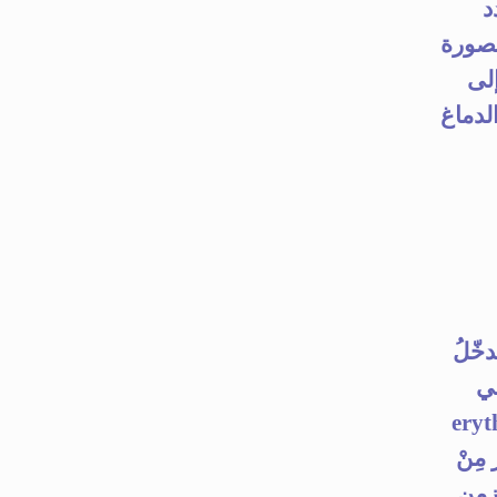
د
بصورة
لى
لدماغ
دخّلُ
في
ة إنتاجِ erythropoietin
 مِنْ
زمنِ.