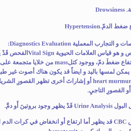
Drows
ط الدمّ.Hypertension
التجارب المعملية Diagnostics Evaluation:
أول فحص و هو قياس العلامات الحيوية al Sign
وجود ارتفاع ضغطَ دمّ، ووجود كتلmass من خلايا متج
يمكن لمسها باليد و ايضاً قد يكون هناك أصوت غير طبي
للقلب heart murmurs أو إشاراتَ أخرى تظهر القصورِ الشر
أَو القصورِ التاجيِ.
Uri قَدْ يظهر وجود بروتينَ أَو دمَّ.
فحص CBC قد يظهر أما ارتفاع أو انخفاض في كرات الدم