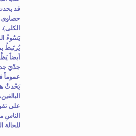
قد يحدث 
حصاوى ا
الكلى).
يَسُوءُ ا
يُرتَبطُ 
أيضاً يَظ
جدّيَ جدا
عموماً ف
يَحْدثُ ه
البالغين،
الناسِ ما
للحالة ا