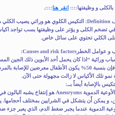
الكلى و وظيفتها::::
انقر هنا
::::.
التعريف Definition: التكيس الكلوي هو وراثي يصيب الكلي 
ي تضخم الكلى و يؤتر على وظيفتها بسب تواجد اكيا
لى الكلي تحتوي على سائل خاص.
مل الخطرCauses and risk factors:
باب ورائية “اذا كان يحمل أحد الأبوين ذلك الجين الم
 الأطفال معرضين للإصابة بالمرض.
نمو تلك الأكياس لا زالت مجهولة حتى الآن.
كيس بالإصابة أيضاً بــ:
أ* تمدد الأوعية الدموية Aneurysms هو إنتفاخ يشبه البالون ف
ن، و يمكن أَن يتشكل في الشرايين بمختلف أحجامها. 
وعية الدموية عندما يجبر ضغط الدم، الذي يعبر جزء 