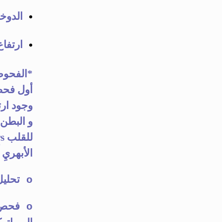
الدوخة. iness
ارتفاع ضغ
*
الفحوصات و 
و البطن 
الأبهريِ 
تحليل البول ne Analysis
o
o