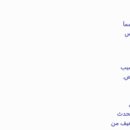
مما
س
سبب
ي
يحدث
ضعيف من