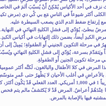
نزف في أحد الأكياس يُمْكِنُ أَنْ يُسبّبَ ألمَ في الخاص
لكلى أكثر شيوعاً في الناسِ مَع بي كْي دي (مرض تك
 مع إرتفاع ضغط الدم الذي يصعب السيطرة عليه.
لمرضُ ببطئ، يُؤدّي إلى فشلِ الكليةِ النهائيِ في النهاية.
بمرضِ الكبدِ أيضاً، بضمن ذلك إلتهابات في أكياس الكبدِ.
ْهرُ في مرحلة التكوين الجنيني أَو الطفولةِ؛ يَمِيلُ إلى أ
ً ويَتقدّمَ بسرعة، يُؤدّي إلى فشلِ الكليةِ النهائيِ ويُسبّ
ي مرحلة تكوين الجنين أَو الطفولةِ.
ذا المرض في كلا الأطفال والبالغون، لَكنَّه أكثر عمومية
 بالأعراضِ في أغلب الأحيان لا يَظْهرُ حتى عُمرِ متوسّطِ. ي
على تقريباً 1 في 1,000 أمريكي. العدد الفعلي قَدْ يَكُون أكثرَ،
 عِنْدَهُمْ أعراضُ. المرض قَدْ لا يُكتَشفُ مالم يتم فح
لمشتبه فيها بالإصابة بالمرض.