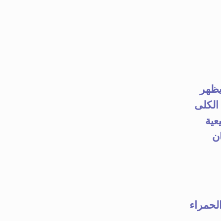
Vitالفحص قَدْ يظهر
معة على الكلى
عية
يان
 الحمراء