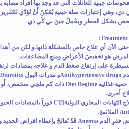
حوصات جينية للعائلات التي قد وجد بها افراد مصابة 
 دي، وهي إختبارات صلة جينيةِ يُمْكِنُ أَنْ تُؤدّي للتَقْري
ص يشكل الخطرِ ويحْملُ جينَ بي كْي دي.
:
 حتى الآن أي علاج خاص بالمشكلة ذاتها.و لكن من أهد
المرض هو تخفيضَ الأعراضِ ومنعِ المضاعفات.
السيطرة على إرتفاع ضغط الدم و علاجه بمضادات ارتف
المريض حمية غذائية Diet Regime ذات كم ملحِي منخفض، أ
ج أخرى.
منع و علاج التهابات المجاري البوليةUTI فوراً بالمضادات الح
لائمةِ.
أيّ أعراض فقرِ الدم Anemia قَدْ تُعالجُ بإعطاء اقراض الحد