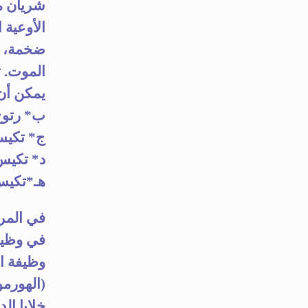
شريان ما
الأوعية 
ضخمة، ف
الموت. ت
يمكن أن 
ب* رتوج قولون ula
ج* تكيس الكبد.er
د* تكيس البنكريا
هـ*تكيس الخصيتي
في المراح
في وظيفة
(الهورمون
خلايا الدم