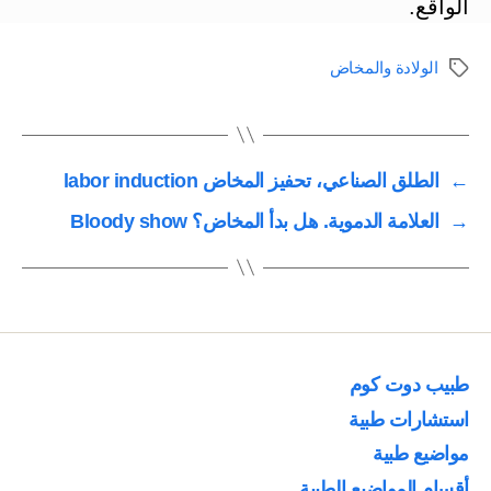
الواقع.
الولادة والمخاض
الوسوم
←
الطلق الصناعي، تحفيز المخاض labor induction
→
العلامة الدموية. هل بدأ المخاض؟ Bloody show
طبيب دوت كوم
استشارات طبية
مواضيع طبية
أقسام المواضيع الطبية