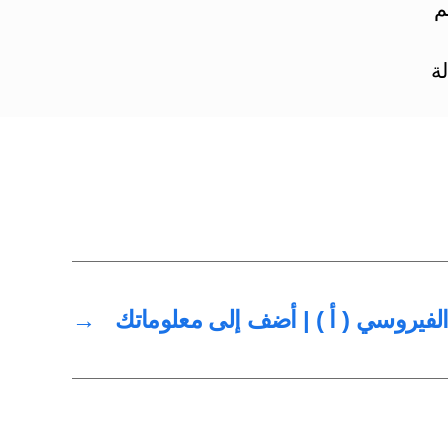
م
ة
 الفيروسي ( أ ) | أضف إلى معلوماتك
→