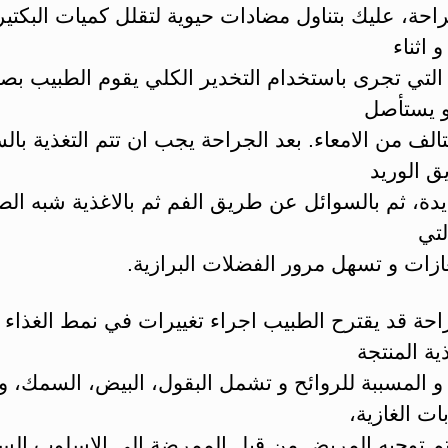
احة، عليك بتناول مضادات حيوية لتقلل كميات البكتير
 اثناء
 التي تجرى باستخدام التخدير الكلي يقوم الطبيب ب
و يستأصل
تالف من الامعاء. بعد الجراحة يجب ان تتم التغذية بال
 الوريد
يدة، ثم بالسوائل عن طريق الفم ثم بالاغذية شبه الص
لتي
ازات و تسهل مرور الفضلات البرازية.
احة قد يقترح الطبيب اجراء تغييرات في نمط الغذاء 
ية المنتجة
و المسببة للروائح و تشمل البقول، البيض، السمك، و
ت الغازية،
 توجيه المريض من قبل الممرضة الى الاسلوب السل