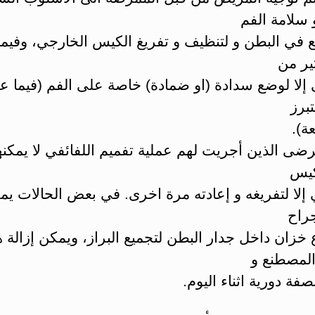
 سلامة الفم
في البطن و لتنظيف و تفريغ الكيس الخارجي، وفيما ب
ير من
لا لوضع سدادة (او ضمادة) خاصة على الفم (فيما عدا
تبرز
ة).
ضى الذين أجريت لهم عملية تفميم اللفائفي لا يمكنهم
كيس
إلا لتفريغه و إعادته مرة اخرى. في بعض الحالات يم
جراح
خزان داخل جدار البطن لتجميع البراز، ويمكن إزالة ه
المصطنع و
صفة دورية اثناء اليوم.