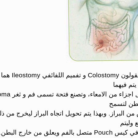
تفميم القولون Colostomy و تفميم اللفائفي Ileostomy هما
يتم فيهما
بطن لتسمح
من البراز. وبهذا يتم تحويل اتجاه البراز ليخرج من ذل
 وليتم
ل بالفم ويعلق من خارج البطن.