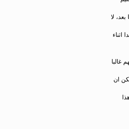
عد، لا
 اثناء
 غالبا
كن ان
ذا