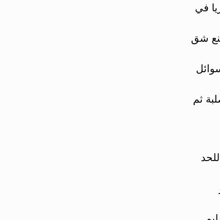
يا في
صنع شق
سوائل
لبة ثم
للحد
يم