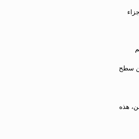
زاء
م
من سطح
طن، هذه