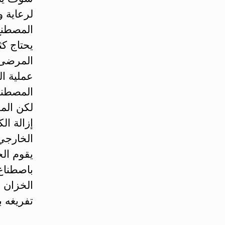
لرعاية و
المصطنع 
يحتاج كث
المرضى إ
عملية ال
المصطنع
لكن المر
إزالة ال
الخارجي 
يقوم ال
باصطناع 
الخزان 
تفريغه ب