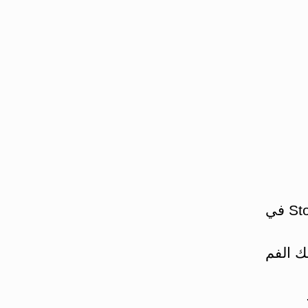
استئصال اجزاء من الامعاء، وتصنع فتحة تسمى فم و ثغر Stoma في
ك الفم