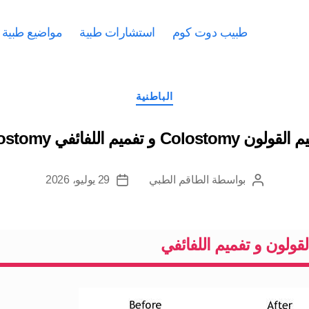
طبيب دوت كوم
استشارات طبية
مواضيع طبية
التصنيفات
الباطنية
ن Colostomy و تفميم اللفائفي Ileostomy
بواسطة
الطاقم الطبي
29 يوليو، 2026
كاتب
تاريخ
المقالة
المقالة
لقولون و تفميم اللفائفي