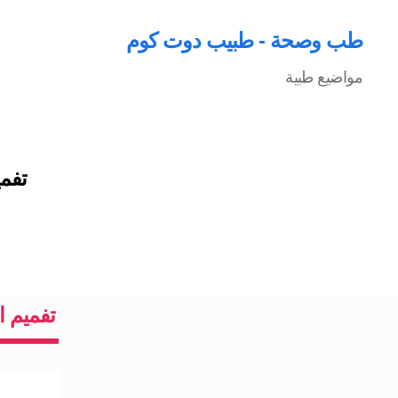
طب وصحة - طبيب دوت كوم
مواضيع طبية
تفميم القولو
تفميم ا