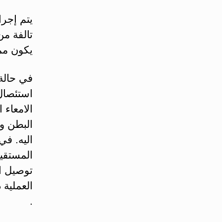
يتم إجر
تالفة من 
يكون ممك
في حالة 
استئصال
الامعاء 
البطن و
اليه. في
المستقيم
توصيل ال
العملية 
.