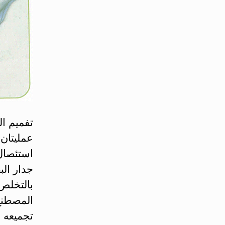
عمليتان 
جدار ال
بالتخلص 
المصطنع
تجميعه في كيس Pouch متص