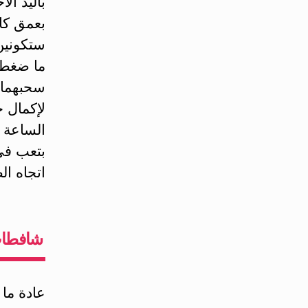
باليد ال
بعمق كا
ستكونين
ما ضغطت
سحبهما 
لإكمال ح
الساعة 
بتعب في
اتجاه ا
شافطات
عادة ما 