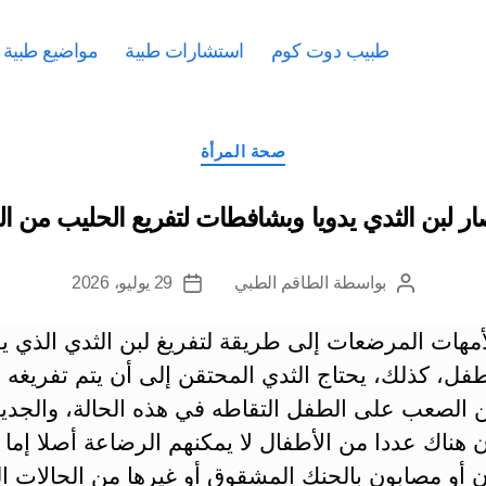
طبيب دوت كوم
استشارات طبية
مواضيع طبية
التصنيفات
صحة المرأة
ار لبن الثدي يدويا وبشافطات لتفريع الحليب من ال
بواسطة
الطاقم الطبي
29 يوليو، 2026
كاتب
تاريخ
المقالة
المقالة
أمهات المرضعات إلى طريقة لتفريغ لبن الثدي الذي ي
فل، كذلك، يحتاج الثدي المحتقن إلى أن يتم تفريغه
 الصعب على الطفل التقاطه في هذه الحالة، والجدي
ن هناك عددا من الأطفال لا يمكنهم الرضاعة أصلا إما ل
 أو مصابون بالحنك المشقوق أو غيرها من الحالات ا