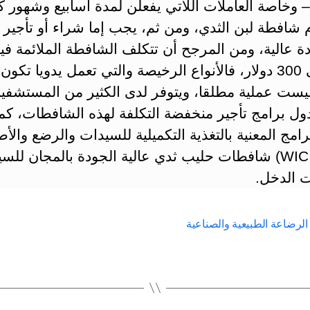
– وخاصة العاملات اللاتي يفعلن لمدة أسابيع وشهور ك
 شافطة لبن الثدي، ومن ثم، يجب إما شراء أو تأجير
 عالية، ومن المرجح أن تتكلف الشافطة الملائمة فيم
250 إلى 300 دولار، فالأنواع الرخيصة والتي تعمل يدويا تكو
وليست عملية مطلقا، ويتوفر لدى الكثير من المستشف
ول برامج تأجير منخفضة التكلفة لهذه الشافطات، كما
امج المعنية بالتغذية التكميلية للسيدات والرضع والأ
(برنامج WIC) شافطات حليب ثدي عالية الجودة بالمجان لل
 الدخل.
الرضاعة الطبيعية والصناعية