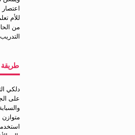
اعتصار ح
للأم تعل
من الحا
التدريب 
طريقة ا
دلكي الث
على الجو
والسباب
متوازن ع
استخدمي