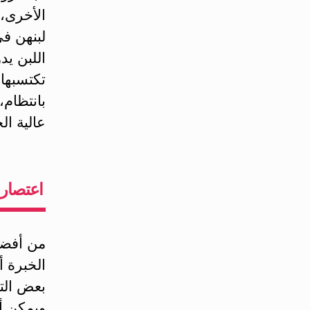
الأخرى، 
لبنهن في
اللبن يد
تكتسبها 
بانتظام،
عالية ال
اعتصار ا
من أفضل
الخبرة 
بعض الت
ويمكن أ