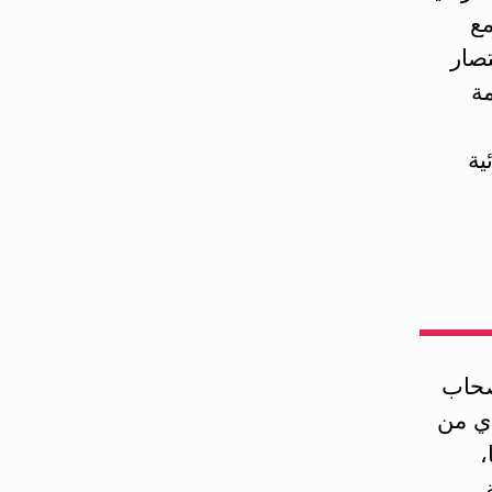
مع
تصار
مة
ية
صحاب
ي من
،