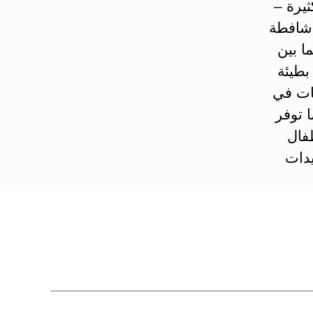
ثيرة –
 شافطة
ا بين
ن بطيئة
يات في
 توفر
طفال
سيدات