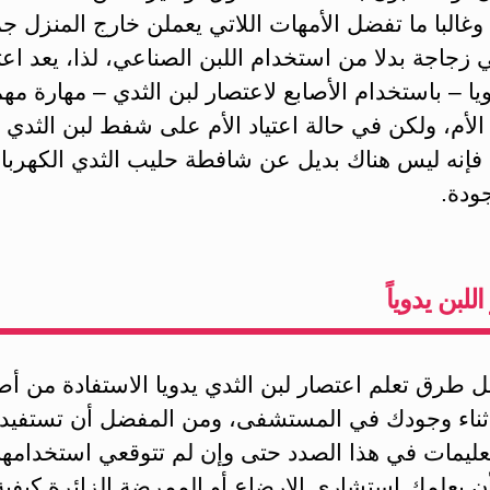
وغالبا ما تفضل الأمهات اللاتي يعملن خارج المنزل ج
 زجاجة بدلا من استخدام اللبن الصناعي، لذا، يعد اع
ويا – باستخدام الأصابع لاعتصار لبن الثدي – مهارة مه
الأم، ولكن في حالة اعتياد الأم على شفط لبن الثدي
 فإنه ليس هناك بديل عن شافطة حليب الثدي الكهربائ
جودة.
للبن يدوياً
 طرق تعلم اعتصار لبن الثدي يدويا الاستفادة من أ
أثناء وجودك في المستشفى، ومن المفضل أن تستفيد
عليمات في هذا الصدد حتى وإن لم تتوقعي استخدامها
ن يعلمك استشاري الإرضاع أو الممرضة الزائرة كيفية