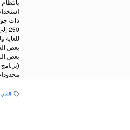
بانتظام 
استخدام
ذات جودة
للغاية 
بعض الد
بعض البر
محدودات
الثدي
,
الوسوم