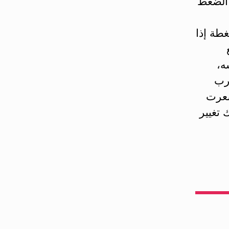
 الضغط
طة إذا
ه،
ارب
شعرت
تغيير