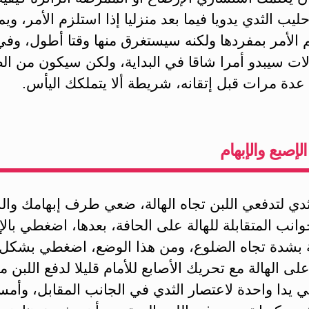
ليب الثدي يدويا فيما بعد منزليا إذا استلزم الأمر، وي
م الأمر بمفردها ولكنه سيستغرق منها وقتا أطول، وفي 
لات سيبدو أمرا شاقا في البداية، ولكن سيكون من ا
عدة مرات قبل إتقانه، شريطة ألا يتملكك اليأس.
لإصبع والإبهام
دي لتدفعي اللبن تجاه الهالة، ضعي طرف إبهامك والس
انب المتقابلة للهالة على الحافة، بعدها، اضغطي بالإ
ة بشدة تجاه الضلوع، ومن هذا الوضع، اضغطي بشكل
لى الهالة مع تحريك الأصابع للأمام قليلا لدفع اللبن مع
 يدا واحدة لاعتصار الثدي في الجانب المقابل، وأم