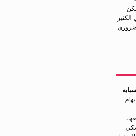
مكن
الكثير
لضروري
بابة
بهام
ها،
سكي