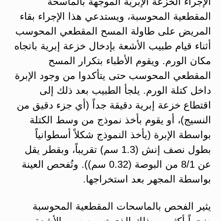
الإجراء الخزعة الإبرية الموجهة بالماسحة
المقطعية المحوسبة، ويستدعي هذا الإجراء بقاء
المريض على طاولة المسح المقطعي المحوسب
أثناء قيام طبيب الأشعة بإدخال خزعة إبرية باتجاه
مكان الورم. ويقوم الأطباء بتكرار المسح
المقطعي المحوسب حتى يتأكدوا من وجود الإبرة
داخل كتلة الورم. يلجأ الطبيب بعد ذلك إلى
اقتطاع خزعة إبرية دقيقة جداً (أي جزء دقيق من
النسيج)، أو يقوم بأخذ نموذج من وسط الكتلة
بواسطة الإبرة (يأخذ النموذج شكلاً أسطوانياً
بطول نصف إنش (1.3 سم) تقريباً، وبقطر يقل
عن 8/1 من البوصة (0.32 سم)). وتُفحص العينة
بواسطة المجهر بعد استخراجها.
يثير الفحص بالماسحات المقطعية المحوسبة
ضجراً أكثر من ذلك الذي تسببه صور الأشعة