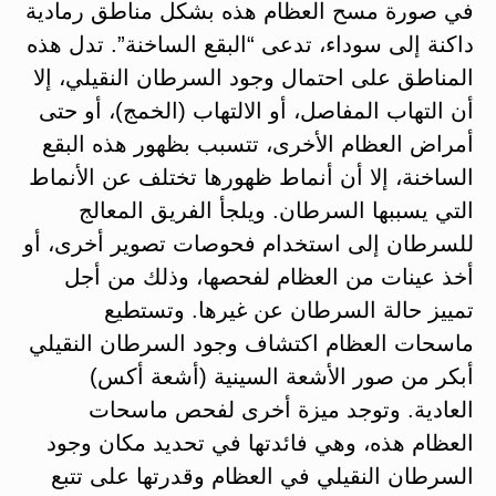
في صورة مسح العظام هذه بشكل مناطق رمادية
داكنة إلى سوداء، تدعى “البقع الساخنة”. تدل هذه
المناطق على احتمال وجود السرطان النقيلي، إلا
أن التهاب المفاصل، أو الالتهاب (الخمج)، أو حتى
أمراض العظام الأخرى، تتسبب بظهور هذه البقع
الساخنة، إلا أن أنماط ظهورها تختلف عن الأنماط
التي يسببها السرطان. ويلجأ الفريق المعالج
للسرطان إلى استخدام فحوصات تصوير أخرى، أو
أخذ عينات من العظام لفحصها، وذلك من أجل
تمييز حالة السرطان عن غيرها. وتستطيع
ماسحات العظام اكتشاف وجود السرطان النقيلي
أبكر من صور الأشعة السينية (أشعة أكس)
العادية. وتوجد ميزة أخرى لفحص ماسحات
العظام هذه، وهي فائدتها في تحديد مكان وجود
السرطان النقيلي في العظام وقدرتها على تتبع