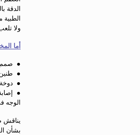
الدقة با
الطبية 
ولا تلع
أما المخ
● صمم ك
● طنين.
● دوخة 
● إصابة
الوجه في
يناقش ط
بشأن الع