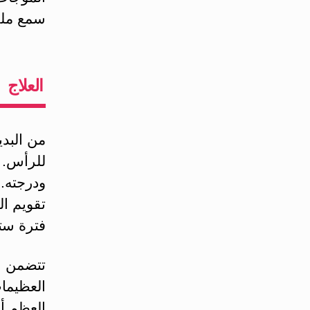
سمع مل
العلاج
من البد
للرأس. 
ودرجته.
تقويم ا
فترة ستة
تتضمن ال
العظيما
العظم أو