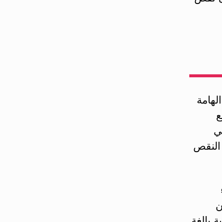
لهامة
ع
ي
النقص
ن
 بالغة