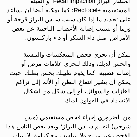
انحشار البراز Fecal impaction أو القيلة
المستقيمية Rectocele؛ كما يمكنه أيضا أن يساعد
على تحديد ما إذا كان سبب سلس البراز قرحة أو
ورما أو بسبب إصابة الأعصاب الناجمة عن بعض
الأمراض، مثل داء السكر أو داء باركنسون.
يمكن أن يجري فحص المنعكسات والمشية
والحس لديك، وذلك لتحري علامات مرض أو
إصابة عصبية. كما يقوم طبيبك بجس بطنك، حيث
يمكن أن يشير انتفاخ البطن أو الألم إلى تراكم
الغازات والسوائل، أو إلى شكل من أشكال
الانسداد في القولون لديك.
من الضروري إجراء فحص مستقيمي (مس
شرجي) لتقييم سلس البراز؛ ويعد بعض الناس هذا
الفحص غير مريح ولا يتناسب مع كرامة الإنسان