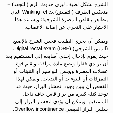
الشرج بشكل لطيف ليرى حدوث الزم (التجعد) –
منعكس الطرف (التقبض) Winking reflex الذي
يتظاهر بتقلص المصرة الشرجية؛ ويساعد هذا
الاختبار على التحري عن إصابة الأعصاب.
ويمكن أن يجري الطبيب فحص الشرج بالإصبع
(المس الشرجي) Digital rectal exam (DRE)،
حيث يقوم بإدخال إحدى أصابعه إلى المستقيم بعد
أن يرتدي قفازا ويضع مادة مزلقة، ويقيم قوة
عضلات المصرة ويجس البواسير أو التنبتات أو
التمزقات أو النتوءات أو الندبات. ويمكن لهذا
الفحص أن يبين وجود انحشار البراز، حيث قد
توجد كتلة كبيرة من براز قاس جاف داخل
المستقيم. ويمكن أن يؤدي انحشار البراز إلى
سلس البراز الفيضي Overflow incontinence،