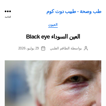
طب وصحة - طبيب دوت كوم
القائمة
التصنيفات
العيون
العين السوداء Black eye
بواسطة
الطاقم الطبي
29 يوليو، 2026
كاتب
تاريخ
المقالة
المقالة