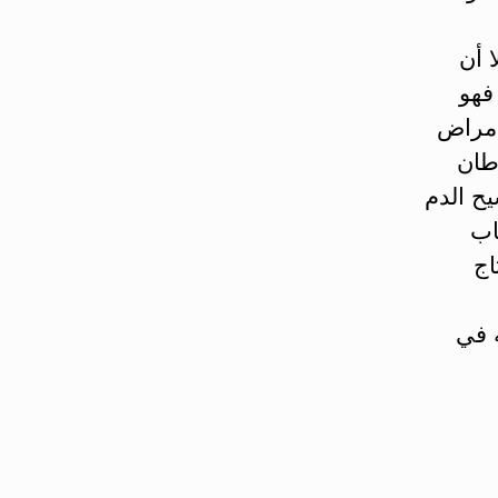
 أن
ات، لذلك فهو
امراض
طان
يح الدم
اب
اج
 في