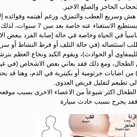
جاب الحاجز والضلع الاخير.
هش وسريع العطب والتمزق، ورغم أهيتمه وفوائده إلا
الجسم يستطيع الاستغناء عنه خاصة بعد سن 7 سنو
سيآ في الحياة وخاصة في حالة إصابة الفرد ببعض ال
طلب استئصاله (في حالة التلف أو فرط النشاط أو سر
لليمفاوي أو الحوادث)، ويقوم الكبد ونخاع العظم بترش
ن الطحال، ومع ذلك فقد يعاني بعض الاشخاص (في غي
من اصابات جرثومية أو بكيترية في الدم، وهنا قد يحت
ى تطيعم لتقليل فريص العدوى.
الطحال اكثر شيوعآ من الاعضاء الاخرى بسبب موقعه
فقد يجرح بسبب حادث سيارة