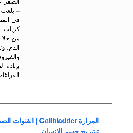
الصفراء
– يلعب 
في المنا
كريات ا
من خلايا
الدم، وت
والفيرو
بإبادة ا
الفراغات
←
تشريح جسم الانسان