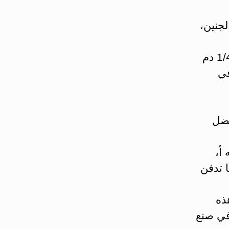
لجنين،
– يعتبر الطحال مخزنآ رئيسيآ للدم (إذ يمكنه إختزان 1/5 إلى 1/4 دم
في
فضل
 أ،
 تدفن
ذه
في صنع