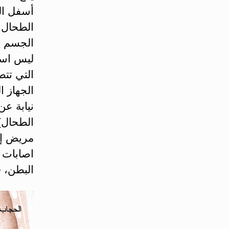
أسفل الح
الطحال 
ليس اسا
التي تت
الجهاز ا
نيابة ع
الطحال) 
مريض إل
اصابات 
البطن، 