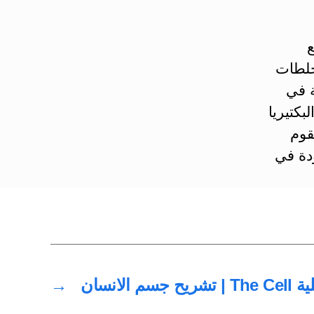
ع
جلطات
ة في
بكتيريا
قوم
ودة في
 تشريح جسم الانسان
→