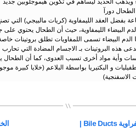
 ويذهب الحديد ليساهم في تكوين هيموجلوبين جديد
الطحال دورآ
عة بفضل العقد الليمفاوية (كريات مالبيجي) التي تصن
لدم البيضاء الليمفاوية، حيث أن الطحال يحتوي على 
 الدم البيضاء تسمى اللمفاويات تطلق بروتينات خاص
دعى هذه البروتينات بـ الاجسام المضادة التي تحارب ال
سات وأية مواد أخرى تسبب العدوى، كما أن الطحال ي
لطفيليات و البكتيريا بواسطة البلاعم (خلايا كبيرة موج
 الاسفنجية)
المرارة Gallbladder | القنوات الصفراوية Bile Ducts |
الخلية The Cell |