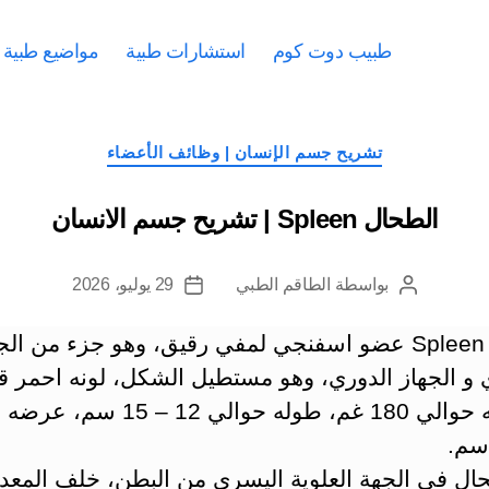
طبيب دوت كوم
استشارات طبية
مواضيع طبية
التصنيفات
تشريح جسم الإنسان | وظائف الأعضاء
الطحال Spleen | تشريح جسم الانسان
بواسطة
الطاقم الطبي
29 يوليو، 2026
كاتب
تاريخ
المقالة
المقالة
الطحال Spleen عضو اسفنجي لمفي رقيق، وهو جزء من الج
 و الجهاز الدوري، وهو مستطيل الشكل، لونه احمر قا
يبلغ وزنه حوالي 180 غم، طوله حوالي 12 –
حال في الجهة العلوية اليسرى من البطن، خلف المعدة