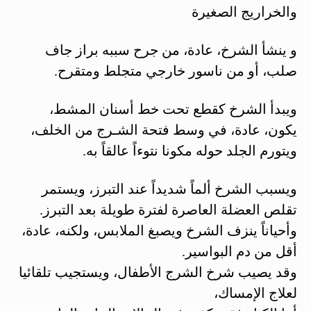
والخراريج الصغيرة
و ينشأ الشرخ، عادة، من جرح سببه براز جاف
صلب، أو من ناسور خارجي متجلط ومتقرح.
ويبدأ الشرخ كقطع تحت خط أسنان المشط،
يكون، عادة، في وسط فتحة الشـرج من الخلف،
ويتورم الجلد حوله مكونا نتوءاً عالقاً به.
ويسبب الشرخ ألماً شديداً عند التبرز، ويستمر
تقلص العضلة العاصرة لفترة طويلة بعد التبرز.
وأحياناً ينزف الشرخ ويصبغ الملابس، ولكنه، عادة،
أقل من دم البواسير.
وقد يصيب شرخ الشرج الأطفال، ويستجيب تلقائيا
لعلاج الإمساك،