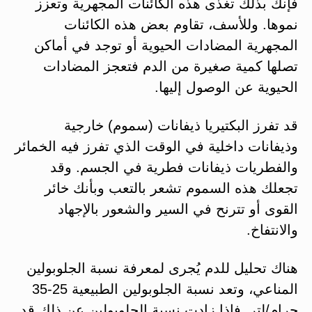
فإنك بذلك تغذى هذه الكائنات المجهرية وتعزز
نموها. وللأسف، تقاوم بعض هذه الكائنات
المجهرية المضادات الحيوية أو توجد في أماكن
تصلها كمية صغيرة من الدم فتعجز المضادات
الحيوية عن الوصول إليها.
قد تفرز البكتيريا ذيفانات (سموم) خارجية
وذيفانات داخلية في الوقت الذي تفرز فيه الخمائر
والفطريات ذيفانات فطرية في الجسم. وقد
تجعلك هذه السموم تشعر بالتعب وبأنك خائر
القوى أو تترنح في السير والشعور بالإجهاد
والانتفاخ.
هناك تحليل للدم يُجرى لمعرفة نسبة الجلوبولين
المناعي، وتعد نسبة الجلوبولين الطبيعية 25-35
جرام/لتر. فإذا زادت نسبة الجلوبولين عن ذلك قد