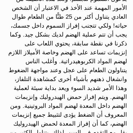
الأمور المهمة عند الأخذ في الاعتبار أن الشخص
العادي يتناول أكثر من 25 طنًّا من الطعام طوال
حياته! ولكي تتجنب إفراز السموم داخل جسمك،
يجب أن تتم عملية الهضم لديك بشكل جيد. وكما
ذكرنا في نقطة سابقة، يحتوي اللعاب على
إنزيمات تساعد على الهضم وخاصة الأميلاز اللازم
لهضم المواد الكربوهيدراتية. وأغلب الناس
يتناولون الطعام على عجل وعند مواجهة الضغوط
وانشغال ذهنهم بأشياء أخرى كمشاهدة التلفاز،
وهذا الأمر شديد السوء ويعد بداية سيئة لعملية
الهضم. ويتم إفراز حمض الهيدروليك وإنزيمات
الهضم داخل المعدة لهضم المواد البروتينية. ومن
المعروف أن الضغط يؤدى لتثبيط جميع إنزيمات
الهضم، كما أن إفراز المعدة لحمض الهيدروليك
يقل مع التقدم في السن. لذلك، يتناول الكثير من