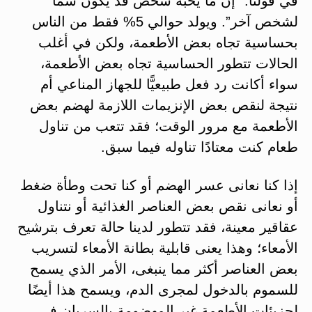
في قولنا: “إن ما يحبه شخص قد يكون سمًّا
لشخص آخر”. ويولد حوالي 5% فقط من الناس
بحساسية تجاه بعض الأطعمة، ولكن في أغلب
الحالات تتطور الحساسية تجاه بعض الأطعمة،
سواء أكانت رد فعل طبيعيًّا للجهاز المناعي أم
نتيجة لنقص بعض الإنزيمات اللازمة لهضم بعض
الأطعمة مع مرور الوقت؛ فقد تتعب من تناول
طعام كنت معتادًا تناوله فيما سبق.
إذا كنا نعانى عسر الهضم أو كنا تحت وطأة ضغط
أو نعانى نقص بعض العناصر الغذائية أو نتناول
عقاقير معينة، فقد تتطور لدينا حالة تعرف بترشيح
الأمعاء؛ وهذا يعنى قابلية بطانة الأمعاء لتسريب
بعض العناصر أكثر مما ينبغى، الأمر الذي يسمح
للسموم بالدخول لمجرى الدم، ويسمح هذا أيضًا
لجزيئات الأطعمة غير المهضومة بالسريان في