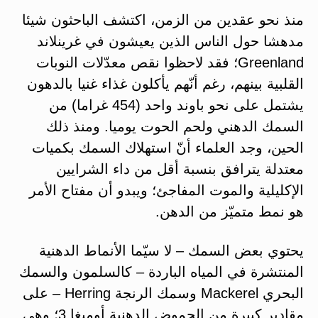
منذ نحو عقدين من الزمن، اكتشف الباحثون شيئا
مدهشا حول الناس الذين يعيشون في غرينلاند
Greenland؛ فقد لاحظوا نقص معدّلات النوبات
القلبية بينهم، رغم أنّهم يأكلون غذاء غنيا بالدهون
يشتمل على نحو باوند واحد (454 غراما) من
السمك الدهني ولحم الحوت يوميا. ومنذ ذلك
الحين، وجد العلماء أنّ استهلاك السمك بكميات
معتدلة يترافق بنسبة أقل من داء الشرايين
الإكليلية والموت المفاجئ؛ ويبدو أن مفتاح الأمر
هو نمط متميّز من الدهن.
يحتوي بعض السمك – لا سيّما الأنماط الدهنية
المنتشرة في المياه الباردة – كالسلمون والسمك
البحري Mackerel وسمك الرنجة Herring – على
مقادير كبيرة من الحموض الدهنية أوميغا 3؛ وهي