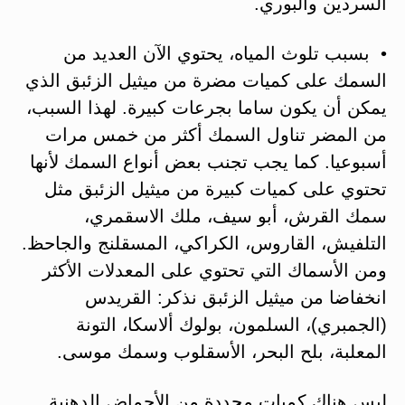
السردين والبوري.
• بسبب تلوث المياه، يحتوي الآن العديد من
السمك على كميات مضرة من ميثيل الزئبق الذي
يمكن أن يكون ساما بجرعات كبيرة. لهذا السبب،
من المضر تناول السمك أكثر من خمس مرات
أسبوعيا. كما يجب تجنب بعض أنواع السمك لأنها
تحتوي على كميات كبيرة من ميثيل الزئبق مثل
سمك القرش، أبو سيف، ملك الاسقمري،
التلفيش، القاروس، الكراكي، المسقلنج والجاحظ.
ومن الأسماك التي تحتوي على المعدلات الأكثر
انخفاضا من ميثيل الزئبق نذكر: القريدس
(الجمبري)، السلمون، بولوك ألاسكا، التونة
المعلبة، بلح البحر، الأسقلوب وسمك موسى.
ليس هناك كميات محددة من الأحماض الدهنية