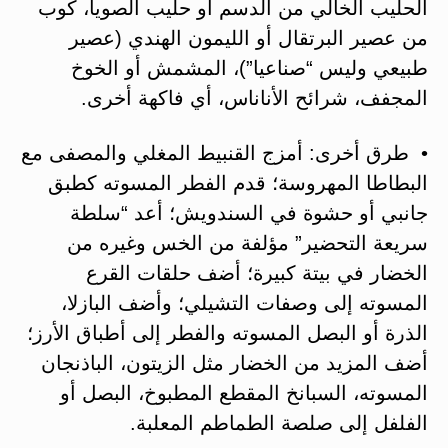
الحليب الخالي من الدسم أو حليب الصويا، كوب
من عصير البرتقال أو الليمون الهندي (عصير
طبيعي وليس “صناعيا”)، المشمش أو الخوخ
المجفف، شرائح الأناناس، أي فاكهة أخرى.
• طرق أخرى: أمزج القنبيط المغلي والمصفى مع
البطاطا المهروسة؛ قدم الفطر المسوته كطبق
جانبي أو حشوة في السندويش؛ أعد “سلطة
سريعة التحضير” مؤلفة من الخس وغيره من
الخضار في بيتة كبيرة؛ أضف حلقات القرع
المسوته إلى وصفات التشيلي؛ وأضف البازلا،
الذرة أو البصل المسوته والفطر إلى أطباق الأرز؛
أضف المزيد من الخضار مثل الزيتون، الباذنجان
المسوته، السبانخ المقطع المطبوخ، البصل أو
الفلفل إلى صلصة الطماطم المعلبة.