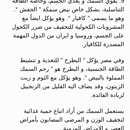
9. يقوي السمك و يغذي الجسم، وخاصة الطاقة
التناسلية، بشكل خاص بيض سمكة ” الحفش “.
وهو ما يسمى ” كافيار “. وهو يؤكل ايضاً مع
المشروبات الكحولية للتخفيف من ضرر الكحول
على الجسم، وروسيا و ايران من الدول المهمة
المصدرة للكافيار.
وفي مصر يؤكل ” البطرخ ” للتغذية و تنشيط
الطاقة الجنسية، و البطرخ هو ” رحم السمك
المملوء بالبيض “. وهو يؤكل مع الثوم و زيت
الزيتون، وقد يضاف اليه القليل من الزنجبيل
لزيادة الفائدة.
يستعمل السمك من أراد اتباع حمية غذائية
لتخفيف الوزن و المرضى المصابون بأمراض
العصر و الامراض المزمنة.